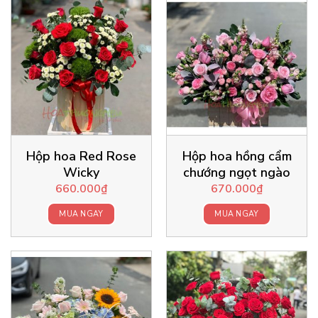
Hộp hoa Red Rose
Hộp hoa hồng cẩm
Wicky
chướng ngọt ngào
660.000
₫
670.000
₫
MUA NGAY
MUA NGAY