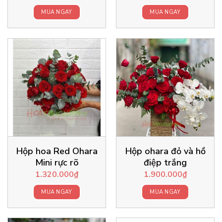
MUA NGAY
MUA NGAY
Hộp hoa Red Ohara
Hộp ohara đỏ và hồ
Mini rực rõ
điệp trắng
1.320.000
₫
1.900.000
₫
MUA NGAY
MUA NGAY