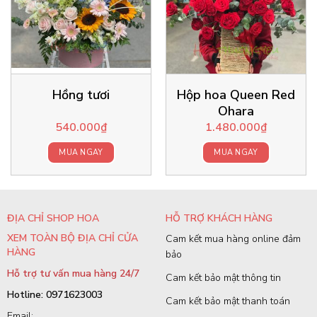
Hồng tươi
Hộp hoa Queen Red
Ohara
540.000
₫
1.480.000
₫
MUA NGAY
MUA NGAY
ĐỊA CHỈ SHOP HOA
HỖ TRỢ KHÁCH HÀNG
XEM TOÀN BỘ ĐỊA CHỈ CỬA
Cam kết mua hàng online đảm
HÀNG
bảo
Hỗ trợ tư vấn mua hàng 24/7
Cam kết bảo mật thông tin
Hotline: 0971623003
Cam kết bảo mật thanh toán
Email: