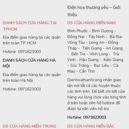
Điện hoa thương yêu – Giới
thiệu
DANH SÁCH CỬA HÀNG TẠI
DS CỬA HÀNG MIỀN NAM
TPHCM
Bình Phước - Bình Dương -
Đồng Nai - Tây Ninh - Bà Rịa-
Địa điểm giao hàng tại các quận
Vũng Tàu - Long An - Đồng
trên toàn TP. HCM
Tháp - Tiền Giang - An Giang
Hotline: 0971623003
- Bến Tre - Vĩnh Long - Trà
Vinh - Hậu Giang - Kiên Giang
DANH SÁCH CỬA HÀNG HÀ
- Sóc Trăng - Bạc Liêu - Cà
NỘI
Mau - Cần Thơ
Địa điểm giao hàng tại các quận
Dienhoathanhcong nhận giao
trên toàn Hà Nội
tận nơi tất cả các huyện thuộc
Hotline: 0971623003
các tỉnh trên. Để biết chi tiết cửa
hàng vui lòng click vào từng tỉnh
ở trên hoặc liên hệ hotline để
được tư vấn viên hỗ trợ.
Hotline: 0971623003
DS CỬA HÀNG MIỀN TRUNG
DS CỬA HÀNG MIỀN BẮC