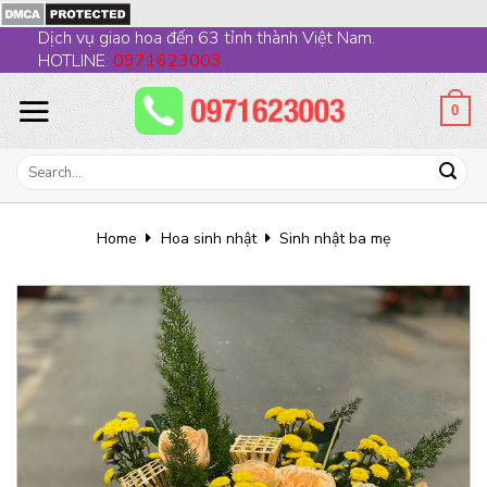
Skip
Dịch vụ giao hoa đến 63 tỉnh thành Việt Nam.
to
HOTLINE:
0971623003
content
0
Search
for:
Home
Hoa sinh nhật
Sinh nhật ba mẹ