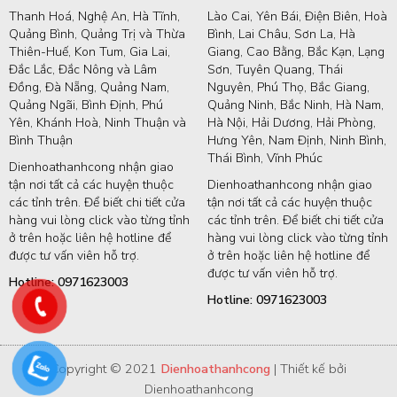
Thanh Hoá, Nghệ An, Hà Tĩnh,
Lào Cai, Yên Bái, Điện Biên, Hoà
Quảng Bình, Quảng Trị và Thừa
Bình, Lai Châu, Sơn La, Hà
Thiên-Huế, Kon Tum, Gia Lai,
Giang, Cao Bằng, Bắc Kạn, Lạng
Đắc Lắc, Đắc Nông và Lâm
Sơn, Tuyên Quang, Thái
Đồng, Đà Nẵng, Quảng Nam,
Nguyên, Phú Thọ, Bắc Giang,
Quảng Ngãi, Bình Định, Phú
Quảng Ninh, Bắc Ninh, Hà Nam,
Yên, Khánh Hoà, Ninh Thuận và
Hà Nội, Hải Dương, Hải Phòng,
Bình Thuận
Hưng Yên, Nam Định, Ninh Bình,
Thái Bình, Vĩnh Phúc
Dienhoathanhcong nhận giao
tận nơi tất cả các huyện thuộc
Dienhoathanhcong nhận giao
các tỉnh trên. Để biết chi tiết cửa
tận nơi tất cả các huyện thuộc
hàng vui lòng click vào từng tỉnh
các tỉnh trên. Để biết chi tiết cửa
ở trên hoặc liên hệ hotline để
hàng vui lòng click vào từng tỉnh
được tư vấn viên hỗ trợ.
ở trên hoặc liên hệ hotline để
được tư vấn viên hỗ trợ.
Hotline: 0971623003
Hotline: 0971623003
Copyright © 2021
Dienhoathanhcong
| Thiết kế bởi
Dienhoathanhcong