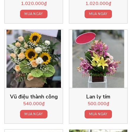
1.020.000
₫
1.020.000
₫
MUA NGAY
MUA NGAY
Vũ điệu thành công
Lan ly tím
540.000
₫
500.000
₫
MUA NGAY
MUA NGAY