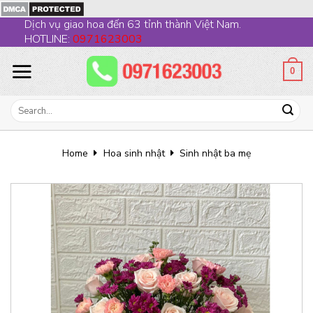
Skip
Dịch vụ giao hoa đến 63 tỉnh thành Việt Nam.
to
HOTLINE:
0971623003
content
0
Search
for:
Home
Hoa sinh nhật
Sinh nhật ba mẹ