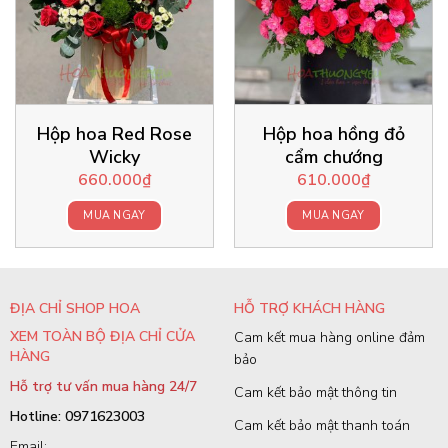
Hộp hoa Red Rose
Hộp hoa hồng đỏ
Wicky
cẩm chướng
660.000
₫
610.000
₫
MUA NGAY
MUA NGAY
ĐỊA CHỈ SHOP HOA
HỖ TRỢ KHÁCH HÀNG
XEM TOÀN BỘ ĐỊA CHỈ CỬA
Cam kết mua hàng online đảm
HÀNG
bảo
Hỗ trợ tư vấn mua hàng 24/7
Cam kết bảo mật thông tin
Hotline: 0971623003
Cam kết bảo mật thanh toán
Email: