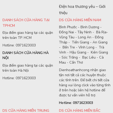
Điện hoa thương yêu – Giới
thiệu
DANH SÁCH CỬA HÀNG TẠI
DS CỬA HÀNG MIỀN NAM
TPHCM
Bình Phước - Bình Dương -
Đồng Nai - Tây Ninh - Bà Rịa-
Địa điểm giao hàng tại các quận
Vũng Tàu - Long An - Đồng
trên toàn TP. HCM
Tháp - Tiền Giang - An Giang
Hotline: 0971623003
- Bến Tre - Vĩnh Long - Trà
Vinh - Hậu Giang - Kiên Giang
DANH SÁCH CỬA HÀNG HÀ
- Sóc Trăng - Bạc Liêu - Cà
NỘI
Mau - Cần Thơ
Địa điểm giao hàng tại các quận
Dienhoathanhcong nhận giao
trên toàn Hà Nội
tận nơi tất cả các huyện thuộc
Hotline: 0971623003
các tỉnh trên. Để biết chi tiết cửa
hàng vui lòng click vào từng tỉnh
ở trên hoặc liên hệ hotline để
được tư vấn viên hỗ trợ.
Hotline: 0971623003
DS CỬA HÀNG MIỀN TRUNG
DS CỬA HÀNG MIỀN BẮC