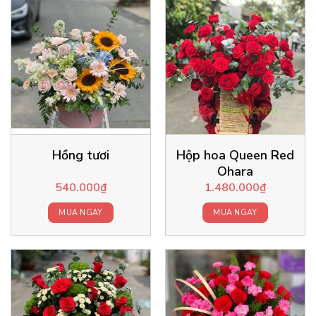
Hồng tươi
Hộp hoa Queen Red
Ohara
540.000
₫
1.480.000
₫
MUA NGAY
MUA NGAY