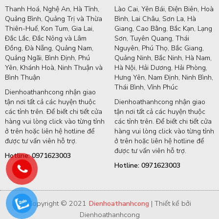
Thanh Hoá, Nghệ An, Hà Tĩnh,
Lào Cai, Yên Bái, Điện Biên, Hoà
Quảng Bình, Quảng Trị và Thừa
Bình, Lai Châu, Sơn La, Hà
Thiên-Huế, Kon Tum, Gia Lai,
Giang, Cao Bằng, Bắc Kạn, Lạng
Đắc Lắc, Đắc Nông và Lâm
Sơn, Tuyên Quang, Thái
Đồng, Đà Nẵng, Quảng Nam,
Nguyên, Phú Thọ, Bắc Giang,
Quảng Ngãi, Bình Định, Phú
Quảng Ninh, Bắc Ninh, Hà Nam,
Yên, Khánh Hoà, Ninh Thuận và
Hà Nội, Hải Dương, Hải Phòng,
Bình Thuận
Hưng Yên, Nam Định, Ninh Bình,
Thái Bình, Vĩnh Phúc
Dienhoathanhcong nhận giao
tận nơi tất cả các huyện thuộc
Dienhoathanhcong nhận giao
các tỉnh trên. Để biết chi tiết cửa
tận nơi tất cả các huyện thuộc
hàng vui lòng click vào từng tỉnh
các tỉnh trên. Để biết chi tiết cửa
ở trên hoặc liên hệ hotline để
hàng vui lòng click vào từng tỉnh
được tư vấn viên hỗ trợ.
ở trên hoặc liên hệ hotline để
được tư vấn viên hỗ trợ.
Hotline: 0971623003
Hotline: 0971623003
Copyright © 2021
Dienhoathanhcong
| Thiết kế bởi
Dienhoathanhcong