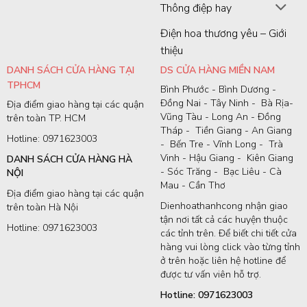
Thông điệp hay
Điện hoa thương yêu – Giới
thiệu
DANH SÁCH CỬA HÀNG TẠI
DS CỬA HÀNG MIỀN NAM
TPHCM
Bình Phước - Bình Dương -
Đồng Nai - Tây Ninh - Bà Rịa-
Địa điểm giao hàng tại các quận
Vũng Tàu - Long An - Đồng
trên toàn TP. HCM
Tháp - Tiền Giang - An Giang
Hotline: 0971623003
- Bến Tre - Vĩnh Long - Trà
Vinh - Hậu Giang - Kiên Giang
DANH SÁCH CỬA HÀNG HÀ
- Sóc Trăng - Bạc Liêu - Cà
NỘI
Mau - Cần Thơ
Địa điểm giao hàng tại các quận
Dienhoathanhcong nhận giao
trên toàn Hà Nội
tận nơi tất cả các huyện thuộc
Hotline: 0971623003
các tỉnh trên. Để biết chi tiết cửa
hàng vui lòng click vào từng tỉnh
ở trên hoặc liên hệ hotline để
được tư vấn viên hỗ trợ.
Hotline: 0971623003