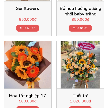
Sunflowers
Bó hoa hướng dương
phối baby trắng
650.000
₫
350.000
₫
MUA NGAY
MUA NGAY
Hoa tốt nghiệp 17
Tuổi trẻ
500.000
₫
1.020.000
₫