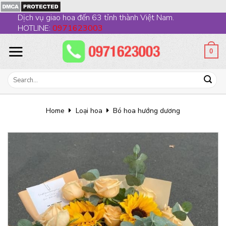
Skip
Dịch vụ giao hoa đến 63 tỉnh thành Việt Nam.
to
HOTLINE:
0971623003
content
0
Search
for:
Home
Loại hoa
Bó hoa hướng dương