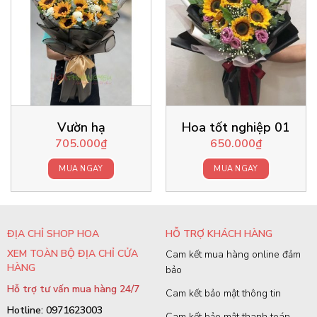
Vườn hạ
Hoa tốt nghiệp 01
705.000
₫
650.000
₫
MUA NGAY
MUA NGAY
ĐỊA CHỈ SHOP HOA
HỖ TRỢ KHÁCH HÀNG
XEM TOÀN BỘ ĐỊA CHỈ CỬA
Cam kết mua hàng online đảm
HÀNG
bảo
Hỗ trợ tư vấn mua hàng 24/7
Cam kết bảo mật thông tin
Hotline: 0971623003
Cam kết bảo mật thanh toán