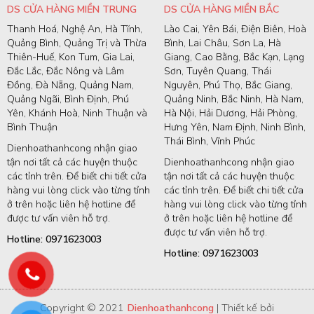
DS CỬA HÀNG MIỀN TRUNG
DS CỬA HÀNG MIỀN BẮC
Thanh Hoá, Nghệ An, Hà Tĩnh,
Lào Cai, Yên Bái, Điện Biên, Hoà
Quảng Bình, Quảng Trị và Thừa
Bình, Lai Châu, Sơn La, Hà
Thiên-Huế, Kon Tum, Gia Lai,
Giang, Cao Bằng, Bắc Kạn, Lạng
Đắc Lắc, Đắc Nông và Lâm
Sơn, Tuyên Quang, Thái
Đồng, Đà Nẵng, Quảng Nam,
Nguyên, Phú Thọ, Bắc Giang,
Quảng Ngãi, Bình Định, Phú
Quảng Ninh, Bắc Ninh, Hà Nam,
Yên, Khánh Hoà, Ninh Thuận và
Hà Nội, Hải Dương, Hải Phòng,
Bình Thuận
Hưng Yên, Nam Định, Ninh Bình,
Thái Bình, Vĩnh Phúc
Dienhoathanhcong nhận giao
tận nơi tất cả các huyện thuộc
Dienhoathanhcong nhận giao
các tỉnh trên. Để biết chi tiết cửa
tận nơi tất cả các huyện thuộc
hàng vui lòng click vào từng tỉnh
các tỉnh trên. Để biết chi tiết cửa
ở trên hoặc liên hệ hotline để
hàng vui lòng click vào từng tỉnh
được tư vấn viên hỗ trợ.
ở trên hoặc liên hệ hotline để
được tư vấn viên hỗ trợ.
Hotline: 0971623003
Hotline: 0971623003
Copyright © 2021
Dienhoathanhcong
| Thiết kế bởi