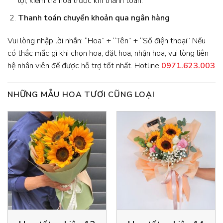
lợi, kiểm tra hoa trước khi thanh toán.
Thanh toán chuyển khoản qua ngân hàng
Vui lòng nhập lời nhắn: “Hoa” + “Tên” + “Số điện thoại” Nếu
có thắc mắc gì khi chọn hoa, đặt hoa, nhận hoa, vui lòng liên
hệ nhân viên để được hỗ trợ tốt nhất. Hotline
0971.623.003
NHỮNG MẪU HOA TƯƠI CŨNG LOẠI