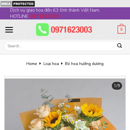
Skip
Dịch vụ giao hoa đến 63 tỉnh thành Việt Nam.
to
HOTLINE:
0971623003
content
0
Search
for:
Home
Loại hoa
Bó hoa hướng dương