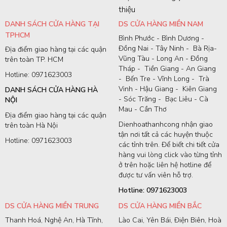
thiệu
DANH SÁCH CỬA HÀNG TẠI
DS CỬA HÀNG MIỀN NAM
TPHCM
Bình Phước - Bình Dương -
Đồng Nai - Tây Ninh - Bà Rịa-
Địa điểm giao hàng tại các quận
Vũng Tàu - Long An - Đồng
trên toàn TP. HCM
Tháp - Tiền Giang - An Giang
Hotline: 0971623003
- Bến Tre - Vĩnh Long - Trà
Vinh - Hậu Giang - Kiên Giang
DANH SÁCH CỬA HÀNG HÀ
- Sóc Trăng - Bạc Liêu - Cà
NỘI
Mau - Cần Thơ
Địa điểm giao hàng tại các quận
Dienhoathanhcong nhận giao
trên toàn Hà Nội
tận nơi tất cả các huyện thuộc
Hotline: 0971623003
các tỉnh trên. Để biết chi tiết cửa
hàng vui lòng click vào từng tỉnh
ở trên hoặc liên hệ hotline để
được tư vấn viên hỗ trợ.
Hotline: 0971623003
DS CỬA HÀNG MIỀN TRUNG
DS CỬA HÀNG MIỀN BẮC
Thanh Hoá, Nghệ An, Hà Tĩnh,
Lào Cai, Yên Bái, Điện Biên, Hoà