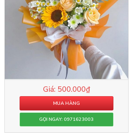
500.000
₫
MUA HÀNG
GỌI NGAY: 0971623003