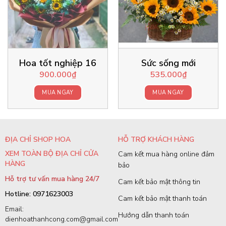
Hoa tốt nghiệp 16
Sức sống mới
900.000
₫
535.000
₫
MUA NGAY
MUA NGAY
ĐỊA CHỈ SHOP HOA
HỖ TRỢ KHÁCH HÀNG
XEM TOÀN BỘ ĐỊA CHỈ CỬA
Cam kết mua hàng online đảm
HÀNG
bảo
Hỗ trợ tư vấn mua hàng 24/7
Cam kết bảo mật thông tin
Hotline: 0971623003
Cam kết bảo mật thanh toán
Email:
Hướng dẫn thanh toán
dienhoathanhcong.com@gmail.com