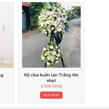
ng
Kệ chia buồn lan Trắng tím
nhạt
1.500.000
₫
MUA NGAY