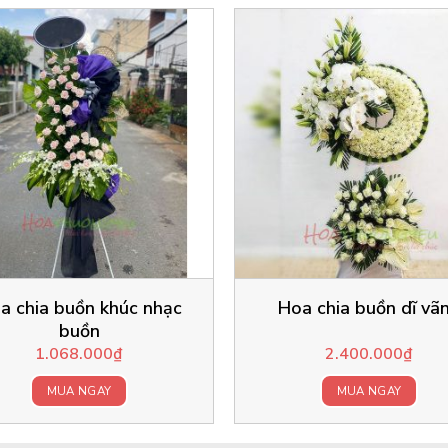
a chia buồn khúc nhạc
Hoa chia buồn dĩ vã
buồn
1.068.000
₫
2.400.000
₫
MUA NGAY
MUA NGAY