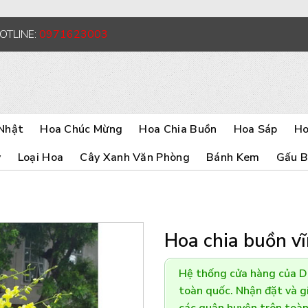
HOTLINE:
0971623003
Nhật
Hoa Chúc Mừng
Hoa Chia Buồn
Hoa Sáp
Ho
y
Loại Hoa
Cây Xanh Văn Phòng
Bánh Kem
Gấu 
Hoa chia buồn vĩ
Hệ thống cửa hàng của 
toàn quốc. Nhận đặt và gi