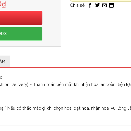
0
₫
Chia sẽ:
003
HẨM
:
 on Delivery) - Thanh toán tiền mặt khi nhận hoa, an toàn, tiện lợi
oại” Nếu có thắc mắc gì khi chọn hoa, đặt hoa, nhận hoa, vui lòng l