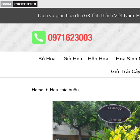
Skip
to
Dịch vụ giao hoa đến 63 tỉnh thành Việt Nam. 
content
Bó Hoa
Giỏ Hoa – Hộp Hoa
Hoa Sinh 
Giỏ Trái Câ
Home
Hoa chia buồn