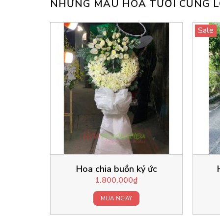
NHỮNG MẪU HOA TƯƠI CŨNG L
Sale
Hoa chia buồn ký ức
1.800.000
₫
MUA NGAY