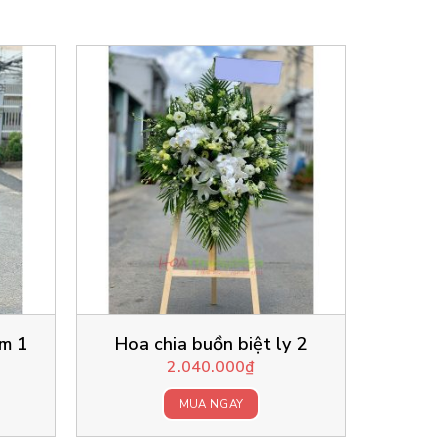
ím 1
Hoa chia buồn biệt ly 2
2.040.000
₫
MUA NGAY