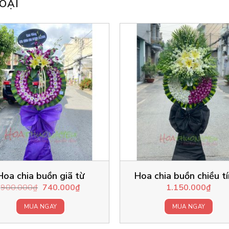
OẠI
Hoa chia buồn giã từ
Hoa chia buồn chiều t
Original
Current
900.000
₫
740.000
₫
1.150.000
₫
price
price
was:
is:
MUA NGAY
MUA NGAY
900.000₫.
740.000₫.