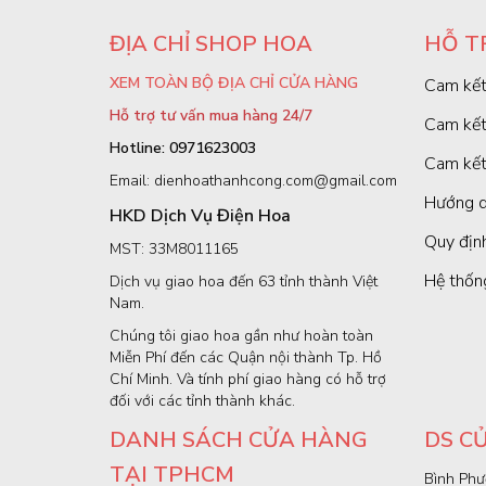
ĐỊA CHỈ SHOP HOA
HỖ T
XEM TOÀN BỘ ĐỊA CHỈ CỬA HÀNG
Cam kết
Hỗ trợ tư vấn mua hàng 24/7
Cam kết
Hotline: 0971623003
Cam kết
Email: dienhoathanhcong.com@gmail.com
Hướng d
HKD Dịch Vụ Điện Hoa
Quy định
MST: 33M8011165
Hệ thốn
Dịch vụ giao hoa đến 63 tỉnh thành Việt
Nam.
Chúng tôi giao hoa gần như hoàn toàn
Miễn Phí đến các Quận nội thành Tp. Hồ
Chí Minh. Và tính phí giao hàng có hỗ trợ
đối với các tỉnh thành khác.
DANH SÁCH CỬA HÀNG
DS C
TẠI TPHCM
Bình Phư