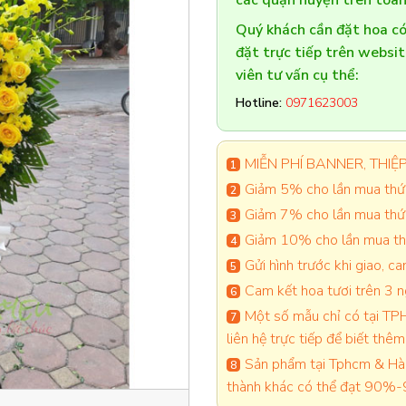
các quận huyện trên toàn
Quý khách cần đặt hoa 
đặt trực tiếp trên websi
viên tư vấn cụ thể:
Hotline:
0971623003
MIỄN PHÍ BANNER, THIỆP 
Giảm 5% cho lần mua thứ 
Giảm 7% cho lần mua thứ
Giảm 10% cho lần mua thứ
Gửi hình trước khi giao, 
Cam kết hoa tươi trên 3 
Một số mẫu chỉ có tại TPH
liên hệ trực tiếp để biết thêm 
Sản phẩm tại Tphcm & Hà 
thành khác có thể đạt 90%