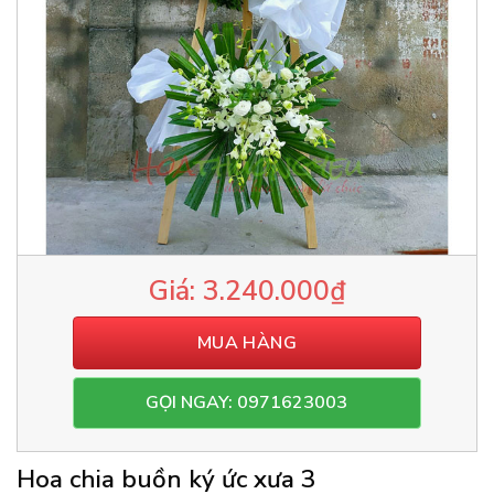
3.240.000
₫
MUA HÀNG
GỌI NGAY: 0971623003
Hoa chia buồn ký ức xưa 3