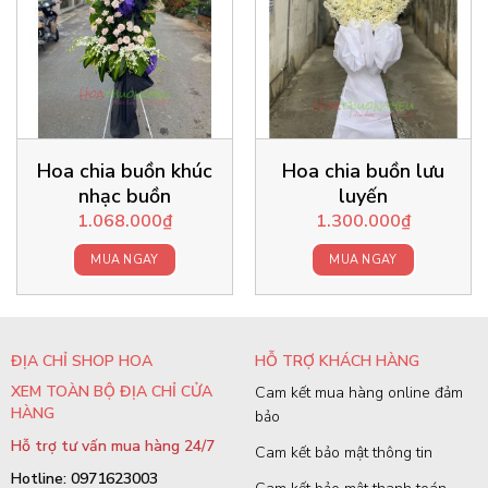
Hoa chia buồn khúc
Hoa chia buồn lưu
nhạc buồn
luyến
1.068.000
₫
1.300.000
₫
MUA NGAY
MUA NGAY
ĐỊA CHỈ SHOP HOA
HỖ TRỢ KHÁCH HÀNG
XEM TOÀN BỘ ĐỊA CHỈ CỬA
Cam kết mua hàng online đảm
HÀNG
bảo
Hỗ trợ tư vấn mua hàng 24/7
Cam kết bảo mật thông tin
Hotline: 0971623003