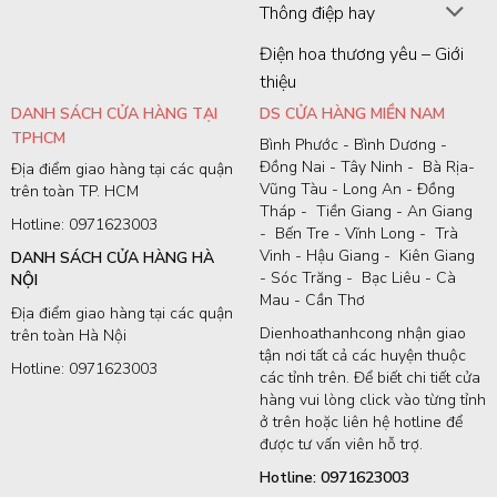
Thông điệp hay
Điện hoa thương yêu – Giới
thiệu
DANH SÁCH CỬA HÀNG TẠI
DS CỬA HÀNG MIỀN NAM
TPHCM
Bình Phước - Bình Dương -
Đồng Nai - Tây Ninh - Bà Rịa-
Địa điểm giao hàng tại các quận
Vũng Tàu - Long An - Đồng
trên toàn TP. HCM
Tháp - Tiền Giang - An Giang
Hotline: 0971623003
- Bến Tre - Vĩnh Long - Trà
Vinh - Hậu Giang - Kiên Giang
DANH SÁCH CỬA HÀNG HÀ
- Sóc Trăng - Bạc Liêu - Cà
NỘI
Mau - Cần Thơ
Địa điểm giao hàng tại các quận
Dienhoathanhcong nhận giao
trên toàn Hà Nội
tận nơi tất cả các huyện thuộc
Hotline: 0971623003
các tỉnh trên. Để biết chi tiết cửa
hàng vui lòng click vào từng tỉnh
ở trên hoặc liên hệ hotline để
được tư vấn viên hỗ trợ.
Hotline: 0971623003