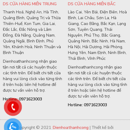
DS CỬA HÀNG MIỀN TRUNG
DS CỬA HÀNG MIỀN BẮC
Thanh Hoá, Nghệ An, Hà Tĩnh,
Lào Cai, Yên Bái, Điện Biên, Hoà
Quảng Bình, Quảng Trị và Thừa
Bình, Lai Châu, Sơn La, Hà
Thiên-Huế, Kon Tum, Gia Lai,
Giang, Cao Bằng, Bắc Kạn, Lạng
Đắc Lắc, Đắc Nông và Lâm
Sơn, Tuyên Quang, Thái
Đồng, Đà Nẵng, Quảng Nam,
Nguyên, Phú Thọ, Bắc Giang,
Quảng Ngãi, Bình Định, Phú
Quảng Ninh, Bắc Ninh, Hà Nam,
Yên, Khánh Hoà, Ninh Thuận và
Hà Nội, Hải Dương, Hải Phòng,
Bình Thuận
Hưng Yên, Nam Định, Ninh Bình,
Thái Bình, Vĩnh Phúc
Dienhoathanhcong nhận giao
tận nơi tất cả các huyện thuộc
Dienhoathanhcong nhận giao
các tỉnh trên. Để biết chi tiết cửa
tận nơi tất cả các huyện thuộc
hàng vui lòng click vào từng tỉnh
các tỉnh trên. Để biết chi tiết cửa
ở trên hoặc liên hệ hotline để
hàng vui lòng click vào từng tỉnh
được tư vấn viên hỗ trợ.
ở trên hoặc liên hệ hotline để
được tư vấn viên hỗ trợ.
Hotline: 0971623003
Hotline: 0971623003
Copyright © 2021
Dienhoathanhcong
| Thiết kế bởi