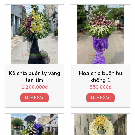
Kệ chia buồn ly vàng
Hoa chia buồn hư
lan tím
không 1
1.200.000
₫
850.000
₫
MUA NGAY
MUA NGAY