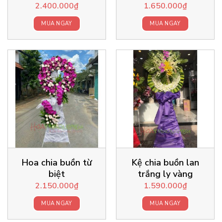
2.400.000
₫
1.650.000
₫
MUA NGAY
MUA NGAY
Hoa chia buồn từ
Kệ chia buồn lan
biệt
trắng ly vàng
2.150.000
₫
1.590.000
₫
MUA NGAY
MUA NGAY