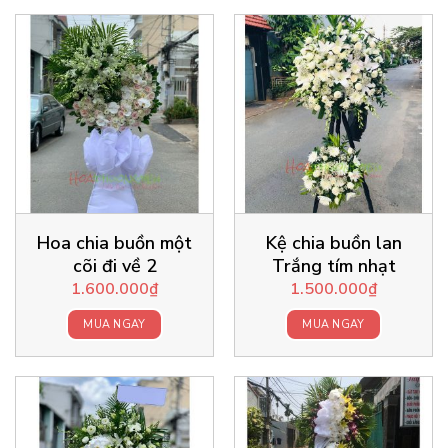
Hoa chia buồn một
Kệ chia buồn lan
cõi đi về 2
Trắng tím nhạt
1.600.000
₫
1.500.000
₫
MUA NGAY
MUA NGAY