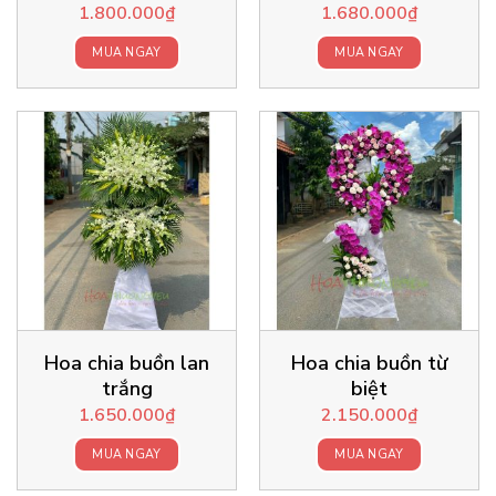
1.800.000
₫
1.680.000
₫
MUA NGAY
MUA NGAY
Hoa chia buồn lan
Hoa chia buồn từ
trắng
biệt
1.650.000
₫
2.150.000
₫
MUA NGAY
MUA NGAY