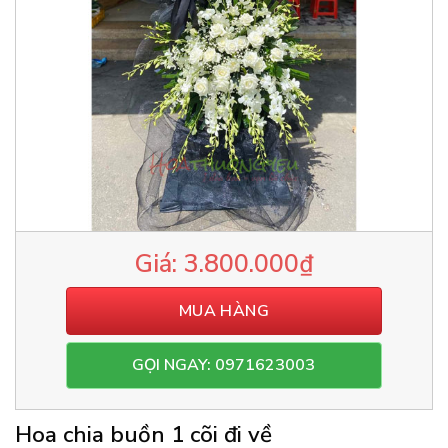
3.800.000
₫
MUA HÀNG
GỌI NGAY: 0971623003
Hoa chia buồn 1 cõi đi về