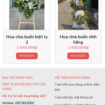
Hoa chia buồn biệt ly
Hoa chia buồn vĩnh
2
hằng
2.040.000
₫
2.600.000
₫
MUA NGAY
MUA NGAY
ĐỊA CHỈ SHOP HOA
HỖ TRỢ KHÁCH HÀNG
XEM TOÀN BỘ ĐỊA CHỈ CỬA
Cam kết mua hàng online đảm
HÀNG
bảo
Hỗ trợ tư vấn mua hàng 24/7
Cam kết bảo mật thông tin
Hotline: 0971623003