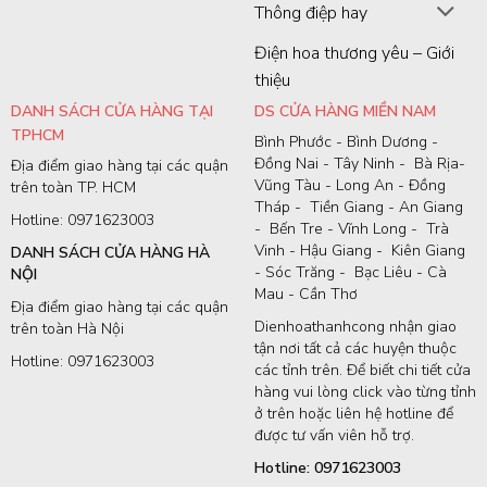
Thông điệp hay
Điện hoa thương yêu – Giới
thiệu
DANH SÁCH CỬA HÀNG TẠI
DS CỬA HÀNG MIỀN NAM
TPHCM
Bình Phước - Bình Dương -
Đồng Nai - Tây Ninh - Bà Rịa-
Địa điểm giao hàng tại các quận
Vũng Tàu - Long An - Đồng
trên toàn TP. HCM
Tháp - Tiền Giang - An Giang
Hotline: 0971623003
- Bến Tre - Vĩnh Long - Trà
Vinh - Hậu Giang - Kiên Giang
DANH SÁCH CỬA HÀNG HÀ
- Sóc Trăng - Bạc Liêu - Cà
NỘI
Mau - Cần Thơ
Địa điểm giao hàng tại các quận
Dienhoathanhcong nhận giao
trên toàn Hà Nội
tận nơi tất cả các huyện thuộc
Hotline: 0971623003
các tỉnh trên. Để biết chi tiết cửa
hàng vui lòng click vào từng tỉnh
ở trên hoặc liên hệ hotline để
được tư vấn viên hỗ trợ.
Hotline: 0971623003