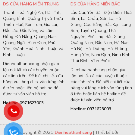
DS CỬA HÀNG MIỀN TRUNG
DS CỬA HÀNG MIỀN BẮC
Thanh Hoá, Nghệ An, Hà Tĩnh,
Lào Cai, Yên Bái, Điện Biên, Hoà
Quảng Bình, Quảng Trị và Thừa
Bình, Lai Châu, Sơn La, Hà
Thiên-Huế, Kon Tum, Gia Lai,
Giang, Cao Bằng, Bắc Kạn, Lạng
Đắc Lắc, Đắc Nông và Lâm
Sơn, Tuyên Quang, Thái
Đồng, Đà Nẵng, Quảng Nam,
Nguyên, Phú Thọ, Bắc Giang,
Quảng Ngãi, Bình Định, Phú
Quảng Ninh, Bắc Ninh, Hà Nam,
Yên, Khánh Hoà, Ninh Thuận và
Hà Nội, Hải Dương, Hải Phòng,
Bình Thuận
Hưng Yên, Nam Định, Ninh Bình,
Thái Bình, Vĩnh Phúc
Dienhoathanhcong nhận giao
tận nơi tất cả các huyện thuộc
Dienhoathanhcong nhận giao
các tỉnh trên. Để biết chi tiết cửa
tận nơi tất cả các huyện thuộc
hàng vui lòng click vào từng tỉnh
các tỉnh trên. Để biết chi tiết cửa
ở trên hoặc liên hệ hotline để
hàng vui lòng click vào từng tỉnh
được tư vấn viên hỗ trợ.
ở trên hoặc liên hệ hotline để
được tư vấn viên hỗ trợ.
Hotline: 0971623003
Hotline: 0971623003
Copyright © 2021
Dienhoathanhcong
| Thiết kế bởi