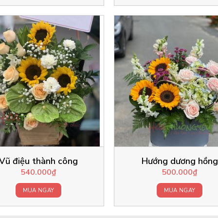
Vũ điệu thành công
Hướng dương hồng
540.000
₫
500.000
₫
MUA NGAY
MUA NGAY