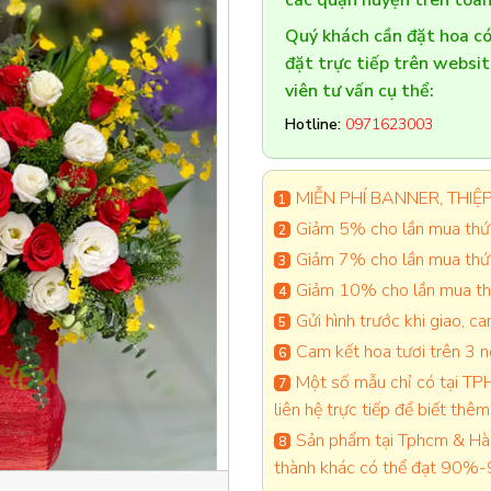
các quận huyện trên toàn
Quý khách cần đặt hoa 
đặt trực tiếp trên websi
viên tư vấn cụ thể:
Hotline:
0971623003
MIỄN PHÍ BANNER, THIỆP 
Giảm 5% cho lần mua thứ 
Giảm 7% cho lần mua thứ
Giảm 10% cho lần mua thứ
Gửi hình trước khi giao, 
Cam kết hoa tươi trên 3 
Một số mẫu chỉ có tại TPH
liên hệ trực tiếp để biết thêm 
Sản phẩm tại Tphcm & Hà 
thành khác có thể đạt 90%