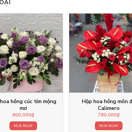
OẠI
 hoa hồng cúc tím mộng
Hộp hoa hồng môn 
mơ
Calimero
800.000
₫
780.000
₫
MUA NGAY
MUA NGAY