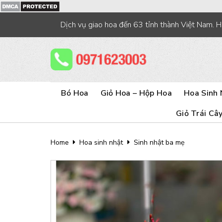
Skip
to
Dịch vụ giao hoa đến 63 tỉnh thành Việt Nam. 
content
Bó Hoa
Giỏ Hoa – Hộp Hoa
Hoa Sinh 
Giỏ Trái Câ
Home
Hoa sinh nhật
Sinh nhật ba mẹ