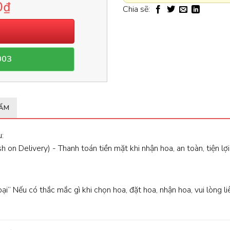
0
₫
Chia sẽ:
003
HẨM
:
 on Delivery) - Thanh toán tiền mặt khi nhận hoa, an toàn, tiện lợi
oại” Nếu có thắc mắc gì khi chọn hoa, đặt hoa, nhận hoa, vui lòng l