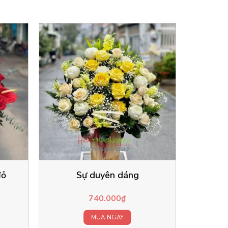
đỏ
Sự duyên dáng
740.000
₫
MUA NGAY