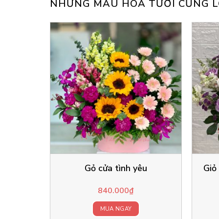
NHỮNG MẪU HOA TƯƠI CŨNG L
Gỏ cửa tình yêu
Giỏ
840.000
₫
MUA NGAY