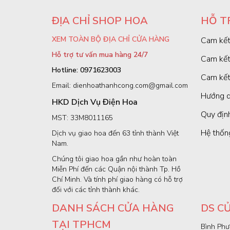
ĐỊA CHỈ SHOP HOA
HỖ T
XEM TOÀN BỘ ĐỊA CHỈ CỬA HÀNG
Cam kết
Hỗ trợ tư vấn mua hàng 24/7
Cam kết
Hotline: 0971623003
Cam kết
Email: dienhoathanhcong.com@gmail.com
Hướng d
HKD Dịch Vụ Điện Hoa
Quy định
MST: 33M8011165
Hệ thốn
Dịch vụ giao hoa đến 63 tỉnh thành Việt
Nam.
Chúng tôi giao hoa gần như hoàn toàn
Miễn Phí đến các Quận nội thành Tp. Hồ
Chí Minh. Và tính phí giao hàng có hỗ trợ
đối với các tỉnh thành khác.
DANH SÁCH CỬA HÀNG
DS C
TẠI TPHCM
Bình Phư