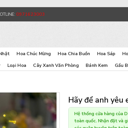
HOTLINE:
0971623003
Nhật
Hoa Chúc Mừng
Hoa Chia Buồn
Hoa Sáp
Ho
y
Loại Hoa
Cây Xanh Văn Phòng
Bánh Kem
Gấu 
Hãy để anh yêu
Hệ thống cửa hàng của 
toàn quốc. Nhận đặt và gi