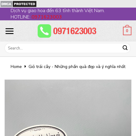
Skip
Dịch vụ giao hoa đến 63 tỉnh thành Việt Nam.
to
HOTLINE:
0971623003
content
0
Search
for:
Home
Giỏ trái cây - Những phần quà đẹp và ý nghĩa nhất