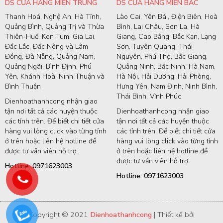
DS CỬA HÀNG MIỀN TRUNG
DS CỬA HÀNG MIỀN BẮC
Thanh Hoá, Nghệ An, Hà Tĩnh,
Lào Cai, Yên Bái, Điện Biên, Hoà
Quảng Bình, Quảng Trị và Thừa
Bình, Lai Châu, Sơn La, Hà
Thiên-Huế, Kon Tum, Gia Lai,
Giang, Cao Bằng, Bắc Kạn, Lạng
Đắc Lắc, Đắc Nông và Lâm
Sơn, Tuyên Quang, Thái
Đồng, Đà Nẵng, Quảng Nam,
Nguyên, Phú Thọ, Bắc Giang,
Quảng Ngãi, Bình Định, Phú
Quảng Ninh, Bắc Ninh, Hà Nam,
Yên, Khánh Hoà, Ninh Thuận và
Hà Nội, Hải Dương, Hải Phòng,
Bình Thuận
Hưng Yên, Nam Định, Ninh Bình,
Thái Bình, Vĩnh Phúc
Dienhoathanhcong nhận giao
tận nơi tất cả các huyện thuộc
Dienhoathanhcong nhận giao
các tỉnh trên. Để biết chi tiết cửa
tận nơi tất cả các huyện thuộc
hàng vui lòng click vào từng tỉnh
các tỉnh trên. Để biết chi tiết cửa
ở trên hoặc liên hệ hotline để
hàng vui lòng click vào từng tỉnh
được tư vấn viên hỗ trợ.
ở trên hoặc liên hệ hotline để
được tư vấn viên hỗ trợ.
Hotline: 0971623003
Hotline: 0971623003
Copyright © 2021
Dienhoathanhcong
| Thiết kế bởi