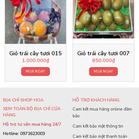
Giỏ trái cây tươi 015
Giỏ trái cây tươi 007
1.000.000
₫
850.000
₫
MUA NGAY
MUA NGAY
ĐỊA CHỈ SHOP HOA
HỖ TRỢ KHÁCH HÀNG
XEM TOÀN BỘ ĐỊA CHỈ CỬA
Cam kết mua hàng online đảm
HÀNG
bảo
Hỗ trợ tư vấn mua hàng 24/7
Cam kết bảo mật thông tin
Hotline: 0971623003
Cam kết bảo mật thanh toán