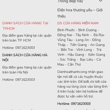
Thông điệp hay
Điện hoa thương yêu – Giới
thiệu
DANH SÁCH CỬA HÀNG TẠI
DS CỬA HÀNG MIỀN NAM
TPHCM
Bình Phước - Bình Dương -
Đồng Nai - Tây Ninh - Bà Rịa-
Địa điểm giao hàng tại các quận
Vũng Tàu - Long An - Đồng
trên toàn TP. HCM
Tháp - Tiền Giang - An Giang
Hotline: 0971623003
- Bến Tre - Vĩnh Long - Trà
Vinh - Hậu Giang - Kiên Giang
DANH SÁCH CỬA HÀNG HÀ
- Sóc Trăng - Bạc Liêu - Cà
NỘI
Mau - Cần Thơ
Địa điểm giao hàng tại các quận
Dienhoathanhcong nhận giao
trên toàn Hà Nội
tận nơi tất cả các huyện thuộc
Hotline: 0971623003
các tỉnh trên. Để biết chi tiết cửa
hàng vui lòng click vào từng tỉnh
ở trên hoặc liên hệ hotline để
được tư vấn viên hỗ trợ.
Hotline: 0971623003