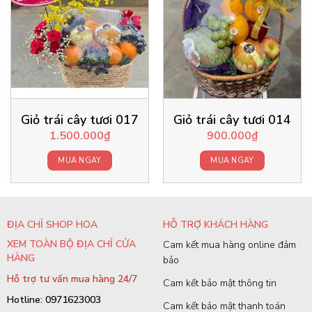
Giỏ trái cây tươi 017
Giỏ trái cây tươi 014
1.500.000
₫
900.000
₫
MUA NGAY
MUA NGAY
ĐỊA CHỈ SHOP HOA
HỖ TRỢ KHÁCH HÀNG
XEM TOÀN BỘ ĐỊA CHỈ CỬA
Cam kết mua hàng online đảm
HÀNG
bảo
Hỗ trợ tư vấn mua hàng 24/7
Cam kết bảo mật thông tin
Hotline: 0971623003
Cam kết bảo mật thanh toán