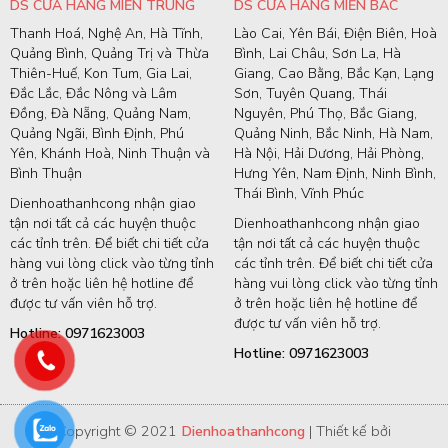
DS CỬA HÀNG MIỀN TRUNG
DS CỬA HÀNG MIỀN BẮC
Thanh Hoá, Nghệ An, Hà Tĩnh,
Lào Cai, Yên Bái, Điện Biên, Hoà
Quảng Bình, Quảng Trị và Thừa
Bình, Lai Châu, Sơn La, Hà
Thiên-Huế, Kon Tum, Gia Lai,
Giang, Cao Bằng, Bắc Kạn, Lạng
Đắc Lắc, Đắc Nông và Lâm
Sơn, Tuyên Quang, Thái
Đồng, Đà Nẵng, Quảng Nam,
Nguyên, Phú Thọ, Bắc Giang,
Quảng Ngãi, Bình Định, Phú
Quảng Ninh, Bắc Ninh, Hà Nam,
Yên, Khánh Hoà, Ninh Thuận và
Hà Nội, Hải Dương, Hải Phòng,
Bình Thuận
Hưng Yên, Nam Định, Ninh Bình,
Thái Bình, Vĩnh Phúc
Dienhoathanhcong nhận giao
tận nơi tất cả các huyện thuộc
Dienhoathanhcong nhận giao
các tỉnh trên. Để biết chi tiết cửa
tận nơi tất cả các huyện thuộc
hàng vui lòng click vào từng tỉnh
các tỉnh trên. Để biết chi tiết cửa
ở trên hoặc liên hệ hotline để
hàng vui lòng click vào từng tỉnh
được tư vấn viên hỗ trợ.
ở trên hoặc liên hệ hotline để
được tư vấn viên hỗ trợ.
Hotline: 0971623003
Hotline: 0971623003
Copyright © 2021
Dienhoathanhcong
| Thiết kế bởi