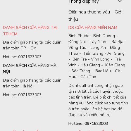
Thông điệp hay
Điện hoa thương yêu – Giới
thiệu
DANH SÁCH CỬA HÀNG TẠI
DS CỬA HÀNG MIỀN NAM
TPHCM
Bình Phước - Bình Dương -
Đồng Nai - Tây Ninh - Bà Rịa-
Địa điểm giao hàng tại các quận
Vũng Tàu - Long An - Đồng
trên toàn TP. HCM
Tháp - Tiền Giang - An Giang
Hotline: 0971623003
- Bến Tre - Vĩnh Long - Trà
Vinh - Hậu Giang - Kiên Giang
DANH SÁCH CỬA HÀNG HÀ
- Sóc Trăng - Bạc Liêu - Cà
NỘI
Mau - Cần Thơ
Địa điểm giao hàng tại các quận
Dienhoathanhcong nhận giao
trên toàn Hà Nội
tận nơi tất cả các huyện thuộc
Hotline: 0971623003
các tỉnh trên. Để biết chi tiết cửa
hàng vui lòng click vào từng tỉnh
ở trên hoặc liên hệ hotline để
được tư vấn viên hỗ trợ.
Hotline: 0971623003