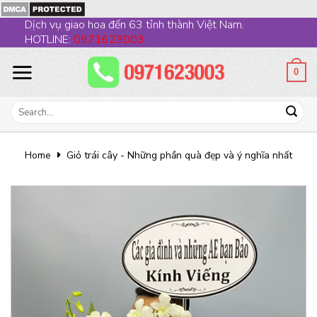
Skip
Dịch vụ giao hoa đến 63 tỉnh thành Việt Nam.
to
HOTLINE:
0971623003
content
0
Search
for:
Home
Giỏ trái cây - Những phần quà đẹp và ý nghĩa nhất