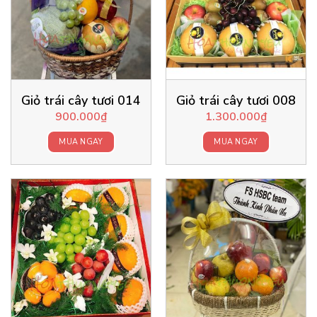
Giỏ trái cây tươi 014
Giỏ trái cây tươi 008
900.000
₫
1.300.000
₫
MUA NGAY
MUA NGAY