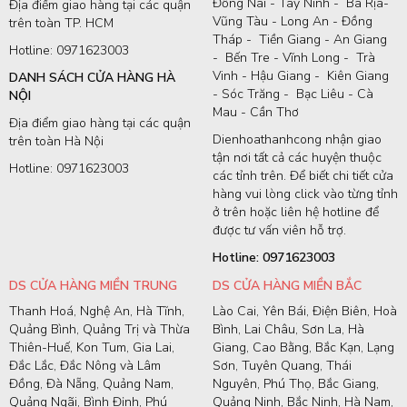
Đồng Nai - Tây Ninh - Bà Rịa-
Địa điểm giao hàng tại các quận
Vũng Tàu - Long An - Đồng
trên toàn TP. HCM
Tháp - Tiền Giang - An Giang
Hotline: 0971623003
- Bến Tre - Vĩnh Long - Trà
Vinh - Hậu Giang - Kiên Giang
DANH SÁCH CỬA HÀNG HÀ
- Sóc Trăng - Bạc Liêu - Cà
NỘI
Mau - Cần Thơ
Địa điểm giao hàng tại các quận
Dienhoathanhcong nhận giao
trên toàn Hà Nội
tận nơi tất cả các huyện thuộc
Hotline: 0971623003
các tỉnh trên. Để biết chi tiết cửa
hàng vui lòng click vào từng tỉnh
ở trên hoặc liên hệ hotline để
được tư vấn viên hỗ trợ.
Hotline: 0971623003
DS CỬA HÀNG MIỀN TRUNG
DS CỬA HÀNG MIỀN BẮC
Thanh Hoá, Nghệ An, Hà Tĩnh,
Lào Cai, Yên Bái, Điện Biên, Hoà
Quảng Bình, Quảng Trị và Thừa
Bình, Lai Châu, Sơn La, Hà
Thiên-Huế, Kon Tum, Gia Lai,
Giang, Cao Bằng, Bắc Kạn, Lạng
Đắc Lắc, Đắc Nông và Lâm
Sơn, Tuyên Quang, Thái
Đồng, Đà Nẵng, Quảng Nam,
Nguyên, Phú Thọ, Bắc Giang,
Quảng Ngãi, Bình Định, Phú
Quảng Ninh, Bắc Ninh, Hà Nam,