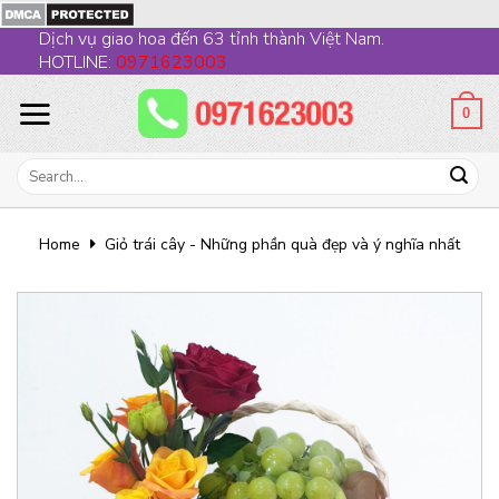
Skip
Dịch vụ giao hoa đến 63 tỉnh thành Việt Nam.
to
HOTLINE:
0971623003
content
0
Search
for:
Home
Giỏ trái cây - Những phần quà đẹp và ý nghĩa nhất