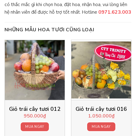
có thắc mắc gì khi chọn hoa, đặt hoa, nhận hoa, vui lòng liên
hệ nhân viên để được hỗ trợ tốt nhất. Hotline
0971.623.003
NHỮNG MẪU HOA TƯƠI CŨNG LOẠI
Giỏ trái cây tươi 012
Giỏ trái cây tươi 016
950.000
₫
1.050.000
₫
MUA NGAY
MUA NGAY