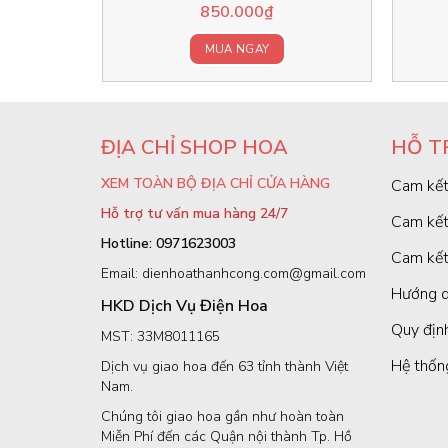
850.000
₫
MUA NGAY
ĐỊA CHỈ SHOP HOA
HỖ T
XEM TOÀN BỘ ĐỊA CHỈ CỬA HÀNG
Cam kết
Hỗ trợ tư vấn mua hàng 24/7
Cam kết
Hotline: 0971623003
Cam kết
Email: dienhoathanhcong.com@gmail.com
Hướng d
HKD Dịch Vụ Điện Hoa
Quy định
MST: 33M8011165
Hệ thốn
Dịch vụ giao hoa đến 63 tỉnh thành Việt
Nam.
Chúng tôi giao hoa gần như hoàn toàn
Miễn Phí đến các Quận nội thành Tp. Hồ