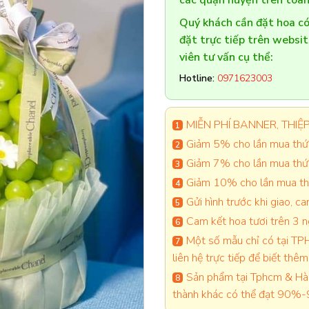
các quận huyện trên toàn
Quý khách cần đặt hoa 
đặt trực tiếp trên websi
viên tư vấn cụ thể:
Hotline:
0971623003
MIỄN PHÍ BANNER, THIỆP 
Giảm 5% cho lần mua thứ 
Giảm 7% cho lần mua thứ
Giảm 10% cho lần mua thứ
Gửi hình trước khi giao, 
Cam kết hoa tươi trên 3 
Một số mẫu chỉ có tại TPH
liên hệ trực tiếp để biết thêm 
Sản phẩm tại Tphcm & Hà 
thành khác có thể đạt 90%