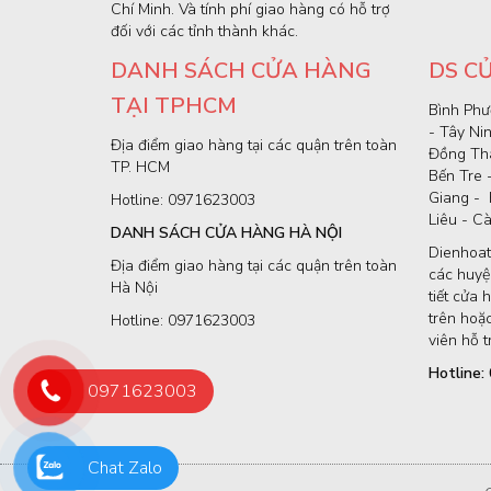
Chí Minh. Và tính phí giao hàng có hỗ trợ
đối với các tỉnh thành khác.
DANH SÁCH CỬA HÀNG
DS C
TẠI TPHCM
Bình Phư
- Tây Ni
Địa điểm giao hàng tại các quận trên toàn
Đồng Thá
TP. HCM
Bến Tre 
Giang - 
Hotline: 0971623003
Liêu - C
DANH SÁCH CỬA HÀNG HÀ NỘI
Dienhoat
Địa điểm giao hàng tại các quận trên toàn
các huyện
Hà Nội
tiết cửa 
trên hoặc
Hotline: 0971623003
viên hỗ t
Hotline
0971623003
Chat Zalo