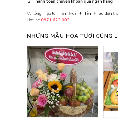
Thanh toán chuyển khoản qua ngân hàng
Vui lòng nhập lời nhắn: “Hoa” + “Tên” + “Số điện th
Hotline
0971.623.003
NHỮNG MẪU HOA TƯƠI CŨNG L