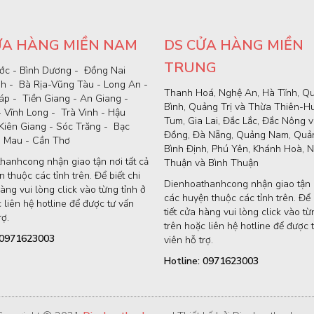
ỬA HÀNG MIỀN NAM
DS CỬA HÀNG MIỀN
TRUNG
ớc - Bình Dương - Đồng Nai
nh - Bà Rịa-Vũng Tàu - Long An -
Thanh Hoá, Nghệ An, Hà Tĩnh, Q
p - Tiền Giang - An Giang -
Bình, Quảng Trị và Thừa Thiên-H
- Vĩnh Long - Trà Vinh - Hậu
Tum, Gia Lai, Đắc Lắc, Đắc Nông 
Kiên Giang - Sóc Trăng - Bạc
Đồng, Đà Nẵng, Quảng Nam, Quản
à Mau - Cần Thơ
Bình Định, Phú Yên, Khánh Hoà, N
hanhcong nhận giao tận nơi tất cả
Thuận và Bình Thuận
 thuộc các tỉnh trên. Để biết chi
Dienhoathanhcong nhận giao tận n
hàng vui lòng click vào từng tỉnh ở
các huyện thuộc các tỉnh trên. Để b
 liên hệ hotline để được tư vấn
tiết cửa hàng vui lòng click vào từ
rợ.
trên hoặc liên hệ hotline để được 
: 0971623003
viên hỗ trợ.
Hotline: 0971623003