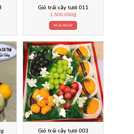
3
Giỏ trái cây tươi 011
1.500.000
₫
MUA NGAY
ng
Giỏ trái cây tươi 003