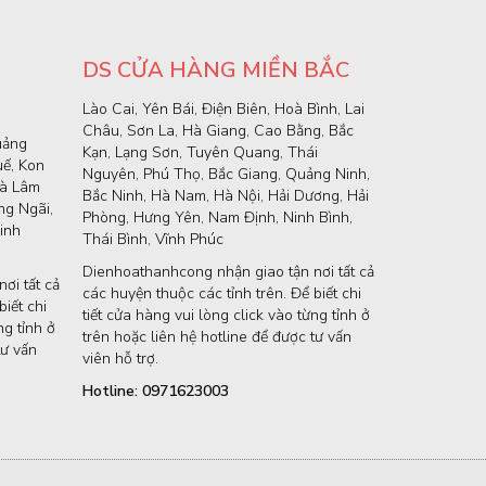
DS CỬA HÀNG MIỀN BẮC
Lào Cai, Yên Bái, Điện Biên, Hoà Bình, Lai
Châu, Sơn La, Hà Giang, Cao Bằng, Bắc
uảng
Kạn, Lạng Sơn, Tuyên Quang, Thái
uế, Kon
Nguyên, Phú Thọ, Bắc Giang, Quảng Ninh,
và Lâm
Bắc Ninh, Hà Nam, Hà Nội, Hải Dương, Hải
g Ngãi,
Phòng, Hưng Yên, Nam Định, Ninh Bình,
inh
Thái Bình, Vĩnh Phúc
Dienhoathanhcong nhận giao tận nơi tất cả
ơi tất cả
các huyện thuộc các tỉnh trên. Để biết chi
iết chi
tiết cửa hàng vui lòng click vào từng tỉnh ở
ng tỉnh ở
trên hoặc liên hệ hotline để được tư vấn
tư vấn
viên hỗ trợ.
Hotline: 0971623003