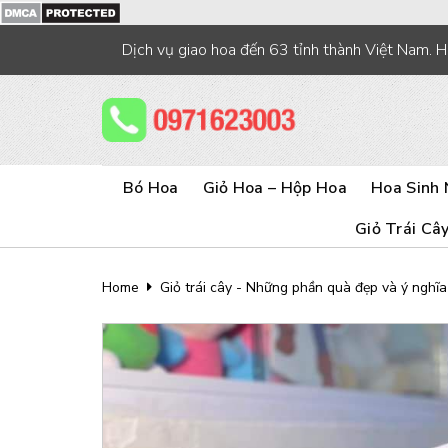
Skip
to
Dịch vụ giao hoa đến 63 tỉnh thành Việt Nam. 
content
Bó Hoa
Giỏ Hoa – Hộp Hoa
Hoa Sinh 
Giỏ Trái Câ
Home
Giỏ trái cây - Những phần quà đẹp và ý nghĩa