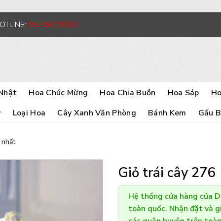
HOTLINE:
0971623003
Nhật
Hoa Chúc Mừng
Hoa Chia Buồn
Hoa Sáp
Ho
y
Loại Hoa
Cây Xanh Văn Phòng
Bánh Kem
Gấu 
 nhất
Giỏ trái cây 276
Hệ thống cửa hàng của 
toàn quốc. Nhận đặt và gi