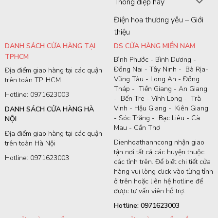
Thông điệp hay
Điện hoa thương yêu – Giới
thiệu
DANH SÁCH CỬA HÀNG TẠI
DS CỬA HÀNG MIỀN NAM
TPHCM
Bình Phước - Bình Dương -
Đồng Nai - Tây Ninh - Bà Rịa-
Địa điểm giao hàng tại các quận
Vũng Tàu - Long An - Đồng
trên toàn TP. HCM
Tháp - Tiền Giang - An Giang
Hotline: 0971623003
- Bến Tre - Vĩnh Long - Trà
Vinh - Hậu Giang - Kiên Giang
DANH SÁCH CỬA HÀNG HÀ
- Sóc Trăng - Bạc Liêu - Cà
NỘI
Mau - Cần Thơ
Địa điểm giao hàng tại các quận
Dienhoathanhcong nhận giao
trên toàn Hà Nội
tận nơi tất cả các huyện thuộc
Hotline: 0971623003
các tỉnh trên. Để biết chi tiết cửa
hàng vui lòng click vào từng tỉnh
ở trên hoặc liên hệ hotline để
được tư vấn viên hỗ trợ.
Hotline: 0971623003