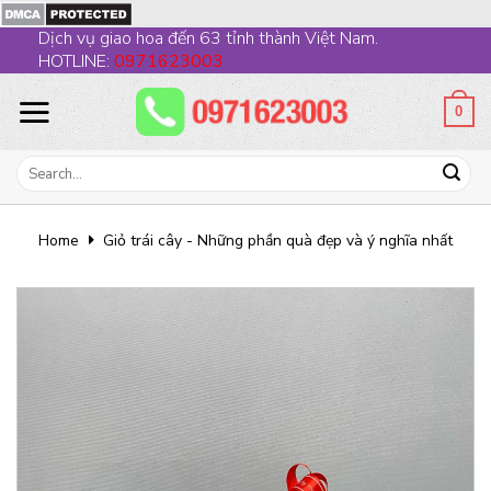
Skip
Dịch vụ giao hoa đến 63 tỉnh thành Việt Nam.
to
HOTLINE:
0971623003
content
0
Search
for:
Home
Giỏ trái cây - Những phần quà đẹp và ý nghĩa nhất