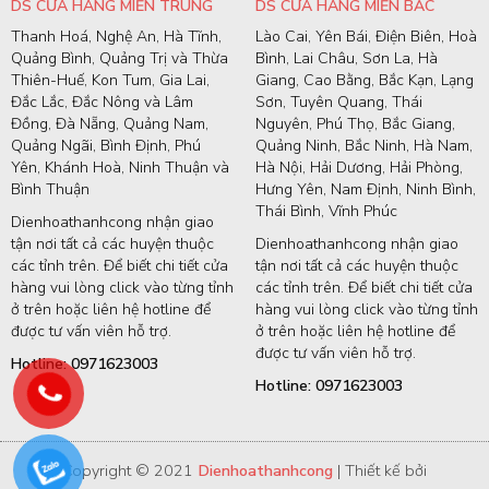
DS CỬA HÀNG MIỀN TRUNG
DS CỬA HÀNG MIỀN BẮC
Thanh Hoá, Nghệ An, Hà Tĩnh,
Lào Cai, Yên Bái, Điện Biên, Hoà
Quảng Bình, Quảng Trị và Thừa
Bình, Lai Châu, Sơn La, Hà
Thiên-Huế, Kon Tum, Gia Lai,
Giang, Cao Bằng, Bắc Kạn, Lạng
Đắc Lắc, Đắc Nông và Lâm
Sơn, Tuyên Quang, Thái
Đồng, Đà Nẵng, Quảng Nam,
Nguyên, Phú Thọ, Bắc Giang,
Quảng Ngãi, Bình Định, Phú
Quảng Ninh, Bắc Ninh, Hà Nam,
Yên, Khánh Hoà, Ninh Thuận và
Hà Nội, Hải Dương, Hải Phòng,
Bình Thuận
Hưng Yên, Nam Định, Ninh Bình,
Thái Bình, Vĩnh Phúc
Dienhoathanhcong nhận giao
tận nơi tất cả các huyện thuộc
Dienhoathanhcong nhận giao
các tỉnh trên. Để biết chi tiết cửa
tận nơi tất cả các huyện thuộc
hàng vui lòng click vào từng tỉnh
các tỉnh trên. Để biết chi tiết cửa
ở trên hoặc liên hệ hotline để
hàng vui lòng click vào từng tỉnh
được tư vấn viên hỗ trợ.
ở trên hoặc liên hệ hotline để
được tư vấn viên hỗ trợ.
Hotline: 0971623003
Hotline: 0971623003
Copyright © 2021
Dienhoathanhcong
| Thiết kế bởi