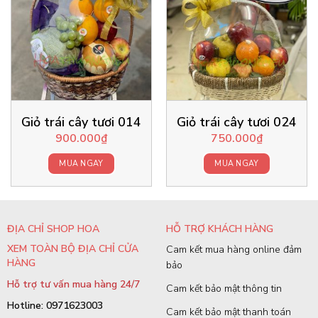
Giỏ trái cây tươi 014
Giỏ trái cây tươi 024
900.000
₫
750.000
₫
MUA NGAY
MUA NGAY
ĐỊA CHỈ SHOP HOA
HỖ TRỢ KHÁCH HÀNG
XEM TOÀN BỘ ĐỊA CHỈ CỬA
Cam kết mua hàng online đảm
HÀNG
bảo
Hỗ trợ tư vấn mua hàng 24/7
Cam kết bảo mật thông tin
Hotline: 0971623003
Cam kết bảo mật thanh toán