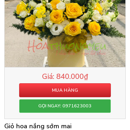
840.000
₫
MUA HÀNG
GỌI NGAY: 0971623003
Giỏ hoa nắng sớm mai