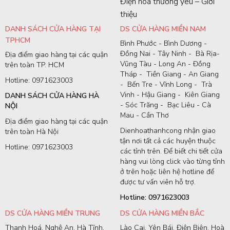
Điện hoa thương yêu – Giới
thiệu
DANH SÁCH CỬA HÀNG TẠI
DS CỬA HÀNG MIỀN NAM
TPHCM
Bình Phước - Bình Dương -
Đồng Nai - Tây Ninh - Bà Rịa-
Địa điểm giao hàng tại các quận
Vũng Tàu - Long An - Đồng
trên toàn TP. HCM
Tháp - Tiền Giang - An Giang
Hotline: 0971623003
- Bến Tre - Vĩnh Long - Trà
Vinh - Hậu Giang - Kiên Giang
DANH SÁCH CỬA HÀNG HÀ
- Sóc Trăng - Bạc Liêu - Cà
NỘI
Mau - Cần Thơ
Địa điểm giao hàng tại các quận
Dienhoathanhcong nhận giao
trên toàn Hà Nội
tận nơi tất cả các huyện thuộc
Hotline: 0971623003
các tỉnh trên. Để biết chi tiết cửa
hàng vui lòng click vào từng tỉnh
ở trên hoặc liên hệ hotline để
được tư vấn viên hỗ trợ.
Hotline: 0971623003
DS CỬA HÀNG MIỀN TRUNG
DS CỬA HÀNG MIỀN BẮC
Thanh Hoá, Nghệ An, Hà Tĩnh,
Lào Cai, Yên Bái, Điện Biên, Hoà