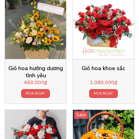
Giỏ hoa hướng dương
Giỏ hoa khoe sắc
tình yêu
660.000
₫
1.080.000
₫
MUA NGAY
MUA NGAY
Sale