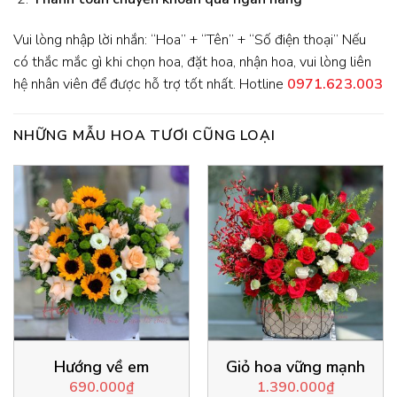
Vui lòng nhập lời nhắn: “Hoa” + “Tên” + “Số điện thoại” Nếu
có thắc mắc gì khi chọn hoa, đặt hoa, nhận hoa, vui lòng liên
hệ nhân viên để được hỗ trợ tốt nhất. Hotline
0971.623.003
NHỮNG MẪU HOA TƯƠI CŨNG LOẠI
Hướng về em
Giỏ hoa vững mạnh
690.000
₫
1.390.000
₫