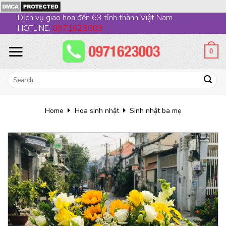
Skip
Dịch vụ giao hoa đến 63 tỉnh thành Việt Nam.
to
HOTLINE:
0971623003
content
0
Search
for:
Home
Hoa sinh nhật
Sinh nhật ba mẹ