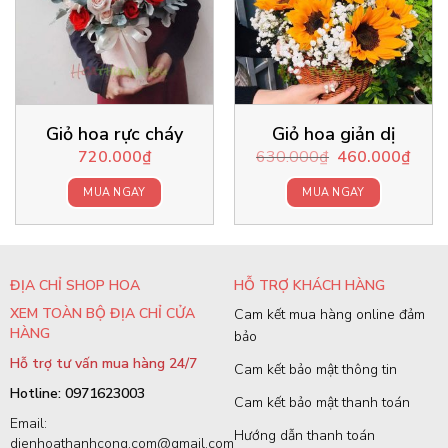
Giỏ hoa rực cháy
Giỏ hoa giản dị
Original
Curre
720.000
₫
630.000
₫
460.000
₫
price
price
was:
is:
630.000₫.
460.0
MUA NGAY
MUA NGAY
ĐỊA CHỈ SHOP HOA
HỖ TRỢ KHÁCH HÀNG
XEM TOÀN BỘ ĐỊA CHỈ CỬA
Cam kết mua hàng online đảm
HÀNG
bảo
Hỗ trợ tư vấn mua hàng 24/7
Cam kết bảo mật thông tin
Hotline: 0971623003
Cam kết bảo mật thanh toán
Email:
Hướng dẫn thanh toán
dienhoathanhcong.com@gmail.com