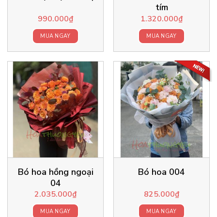
tím
990.000
₫
1.320.000
₫
MUA NGAY
MUA NGAY
Bó hoa hồng ngoại
Bó hoa 004
04
2.035.000
₫
825.000
₫
MUA NGAY
MUA NGAY