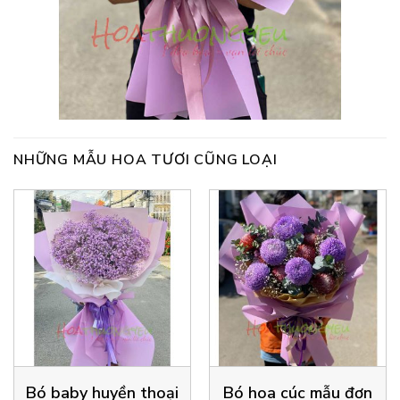
NHỮNG MẪU HOA TƯƠI CŨNG LOẠI
Bó baby huyền thoại
Bó hoa cúc mẫu đơn