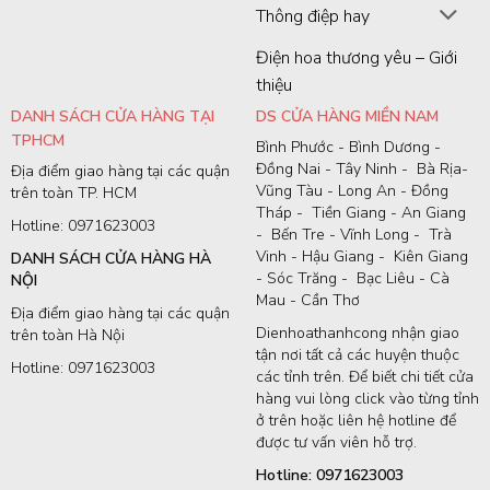
Thông điệp hay
Điện hoa thương yêu – Giới
thiệu
DANH SÁCH CỬA HÀNG TẠI
DS CỬA HÀNG MIỀN NAM
TPHCM
Bình Phước - Bình Dương -
Đồng Nai - Tây Ninh - Bà Rịa-
Địa điểm giao hàng tại các quận
Vũng Tàu - Long An - Đồng
trên toàn TP. HCM
Tháp - Tiền Giang - An Giang
Hotline: 0971623003
- Bến Tre - Vĩnh Long - Trà
Vinh - Hậu Giang - Kiên Giang
DANH SÁCH CỬA HÀNG HÀ
- Sóc Trăng - Bạc Liêu - Cà
NỘI
Mau - Cần Thơ
Địa điểm giao hàng tại các quận
Dienhoathanhcong nhận giao
trên toàn Hà Nội
tận nơi tất cả các huyện thuộc
Hotline: 0971623003
các tỉnh trên. Để biết chi tiết cửa
hàng vui lòng click vào từng tỉnh
ở trên hoặc liên hệ hotline để
được tư vấn viên hỗ trợ.
Hotline: 0971623003