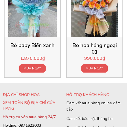
Bó baby Biển xanh
Bó hoa hồng ngoại
01
1.870.000
₫
990.000
₫
MUA NGAY
MUA NGAY
ĐỊA CHỈ SHOP HOA
HỖ TRỢ KHÁCH HÀNG
XEM TOÀN BỘ ĐỊA CHỈ CỬA
Cam kết mua hàng online đảm
HÀNG
bảo
Hỗ trợ tư vấn mua hàng 24/7
Cam kết bảo mật thông tin
Hotline: 0971623003