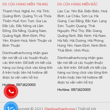
DS CỬA HÀNG MIỀN TRUNG
DS CỬA HÀNG MIỀN BẮC
Thanh Hoá, Nghệ An, Hà Tĩnh,
Lào Cai, Yên Bái, Điện Biên, Hoà
Quảng Bình, Quảng Trị và Thừa
Bình, Lai Châu, Sơn La, Hà
Thiên-Huế, Kon Tum, Gia Lai,
Giang, Cao Bằng, Bắc Kạn, Lạng
Đắc Lắc, Đắc Nông và Lâm
Sơn, Tuyên Quang, Thái
Đồng, Đà Nẵng, Quảng Nam,
Nguyên, Phú Thọ, Bắc Giang,
Quảng Ngãi, Bình Định, Phú
Quảng Ninh, Bắc Ninh, Hà Nam,
Yên, Khánh Hoà, Ninh Thuận và
Hà Nội, Hải Dương, Hải Phòng,
Bình Thuận
Hưng Yên, Nam Định, Ninh Bình,
Thái Bình, Vĩnh Phúc
Dienhoathanhcong nhận giao
tận nơi tất cả các huyện thuộc
Dienhoathanhcong nhận giao
các tỉnh trên. Để biết chi tiết cửa
tận nơi tất cả các huyện thuộc
hàng vui lòng click vào từng tỉnh
các tỉnh trên. Để biết chi tiết cửa
ở trên hoặc liên hệ hotline để
hàng vui lòng click vào từng tỉnh
được tư vấn viên hỗ trợ.
ở trên hoặc liên hệ hotline để
được tư vấn viên hỗ trợ.
Hotline: 0971623003
Hotline: 0971623003
Copyright © 2021
Dienhoathanhcong
| Thiết kế bởi