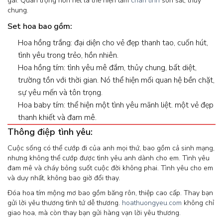
gái. Quan trọng hơn hết là thể hiện tấm
chân tình
son sắt, thủy
chung.
Set hoa bao gồm:
Hoa hồng trắng: đại diện cho vẻ đẹp thanh tao, cuốn hút,
tình yêu trong trẻo, hồn nhiên.
Hoa hồng tím: tình yêu mê đắm, thủy chung, bất diệt,
trường tồn với thời gian. Nó thể hiện mối quan hệ bền chặt,
sự yêu mến và tôn trọng.
Hoa baby tím: thể hiện một tình yêu mãnh liệt. một vẻ đẹp
thanh khiết và đam mê.
Thông điệp tình yêu:
Cuộc sống có thể cướp đi của anh mọi thứ, bao gồm cả sinh mạng,
nhưng không thể cướp được tình yêu anh dành cho em. Tình yêu
đam mê và cháy bỏng suốt cuộc đời không phai. Tình yêu cho em
và duy nhất, không bao giờ đổi thay.
Đóa hoa tím mộng mơ bao gồm băng rôn, thiệp cao cấp. Thay bạn
gửi lời yêu thương tình tứ dễ thương.
hoathuongyeu.com
không chỉ
giao hoa, mà còn thay bạn gửi hàng vạn lời yêu thương.