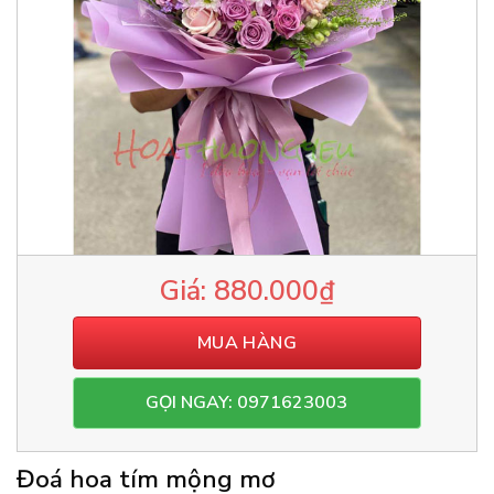
880.000
₫
MUA HÀNG
GỌI NGAY: 0971623003
Đoá hoa tím mộng mơ