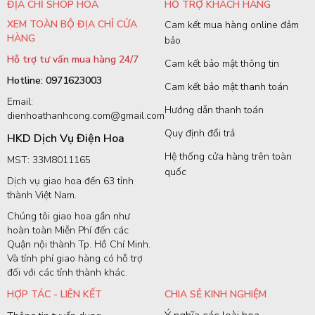
ĐỊA CHỈ SHOP HOA
HỖ TRỢ KHÁCH HÀNG
XEM TOÀN BỘ ĐỊA CHỈ CỬA
Cam kết mua hàng online đảm
HÀNG
bảo
Hỗ trợ tư vấn mua hàng 24/7
Cam kết bảo mật thông tin
Hotline: 0971623003
Cam kết bảo mật thanh toán
Email:
Hướng dẫn thanh toán
dienhoathanhcong.com@gmail.com
Quy định đổi trả
HKD Dịch Vụ Điện Hoa
Hệ thống cửa hàng trên toàn
MST: 33M8011165
quốc
Dịch vụ giao hoa đến 63 tỉnh
thành Việt Nam.
Chúng tôi giao hoa gần như
hoàn toàn Miễn Phí đến các
Quận nội thành Tp. Hồ Chí Minh.
Và tính phí giao hàng có hỗ trợ
đối với các tỉnh thành khác.
HỢP TÁC - LIÊN KẾT
CHIA SẺ KINH NGHIỆM