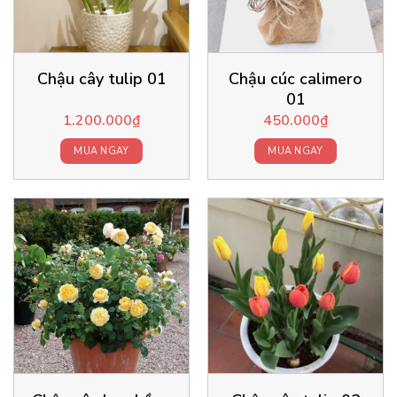
Chậu cây tulip 01
Chậu cúc calimero
01
1.200.000
₫
450.000
₫
MUA NGAY
MUA NGAY