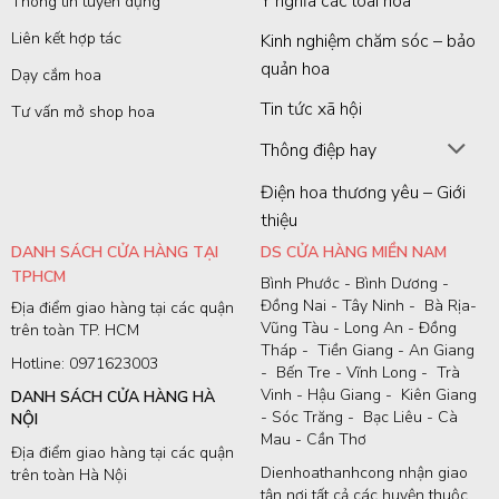
Ý nghĩa các loài hoa
Thông tin tuyển dụng
Liên kết hợp tác
Kinh nghiệm chăm sóc – bảo
quản hoa
Dạy cắm hoa
Tin tức xã hội
Tư vấn mở shop hoa
Thông điệp hay
Điện hoa thương yêu – Giới
thiệu
DANH SÁCH CỬA HÀNG TẠI
DS CỬA HÀNG MIỀN NAM
TPHCM
Bình Phước - Bình Dương -
Đồng Nai - Tây Ninh - Bà Rịa-
Địa điểm giao hàng tại các quận
Vũng Tàu - Long An - Đồng
trên toàn TP. HCM
Tháp - Tiền Giang - An Giang
Hotline: 0971623003
- Bến Tre - Vĩnh Long - Trà
Vinh - Hậu Giang - Kiên Giang
DANH SÁCH CỬA HÀNG HÀ
- Sóc Trăng - Bạc Liêu - Cà
NỘI
Mau - Cần Thơ
Địa điểm giao hàng tại các quận
Dienhoathanhcong nhận giao
trên toàn Hà Nội
tận nơi tất cả các huyện thuộc