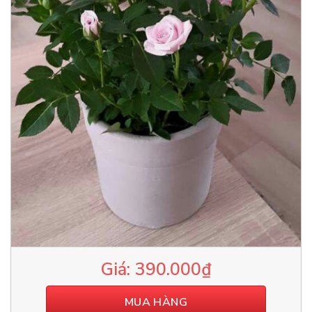
390.000
₫
MUA HÀNG