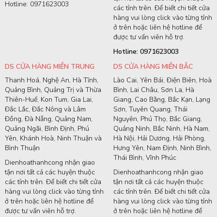
Hotline: 0971623003
các tỉnh trên. Để biết chi tiết cửa
hàng vui lòng click vào từng tỉnh
ở trên hoặc liên hệ hotline để
được tư vấn viên hỗ trợ.
Hotline: 0971623003
DS CỬA HÀNG MIỀN TRUNG
DS CỬA HÀNG MIỀN BẮC
Thanh Hoá, Nghệ An, Hà Tĩnh,
Lào Cai, Yên Bái, Điện Biên, Hoà
Quảng Bình, Quảng Trị và Thừa
Bình, Lai Châu, Sơn La, Hà
Thiên-Huế, Kon Tum, Gia Lai,
Giang, Cao Bằng, Bắc Kạn, Lạng
Đắc Lắc, Đắc Nông và Lâm
Sơn, Tuyên Quang, Thái
Đồng, Đà Nẵng, Quảng Nam,
Nguyên, Phú Thọ, Bắc Giang,
Quảng Ngãi, Bình Định, Phú
Quảng Ninh, Bắc Ninh, Hà Nam,
Yên, Khánh Hoà, Ninh Thuận và
Hà Nội, Hải Dương, Hải Phòng,
Bình Thuận
Hưng Yên, Nam Định, Ninh Bình,
Thái Bình, Vĩnh Phúc
Dienhoathanhcong nhận giao
tận nơi tất cả các huyện thuộc
Dienhoathanhcong nhận giao
các tỉnh trên. Để biết chi tiết cửa
tận nơi tất cả các huyện thuộc
hàng vui lòng click vào từng tỉnh
các tỉnh trên. Để biết chi tiết cửa
ở trên hoặc liên hệ hotline để
hàng vui lòng click vào từng tỉnh
được tư vấn viên hỗ trợ.
ở trên hoặc liên hệ hotline để