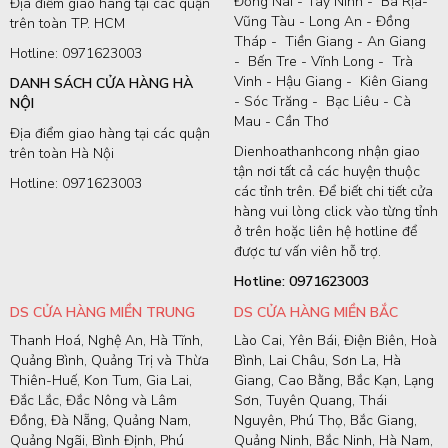
Đồng Nai - Tây Ninh - Bà Rịa-
Địa điểm giao hàng tại các quận
Vũng Tàu - Long An - Đồng
trên toàn TP. HCM
Tháp - Tiền Giang - An Giang
Hotline: 0971623003
- Bến Tre - Vĩnh Long - Trà
Vinh - Hậu Giang - Kiên Giang
DANH SÁCH CỬA HÀNG HÀ
- Sóc Trăng - Bạc Liêu - Cà
NỘI
Mau - Cần Thơ
Địa điểm giao hàng tại các quận
Dienhoathanhcong nhận giao
trên toàn Hà Nội
tận nơi tất cả các huyện thuộc
Hotline: 0971623003
các tỉnh trên. Để biết chi tiết cửa
hàng vui lòng click vào từng tỉnh
ở trên hoặc liên hệ hotline để
được tư vấn viên hỗ trợ.
Hotline: 0971623003
DS CỬA HÀNG MIỀN TRUNG
DS CỬA HÀNG MIỀN BẮC
Thanh Hoá, Nghệ An, Hà Tĩnh,
Lào Cai, Yên Bái, Điện Biên, Hoà
Quảng Bình, Quảng Trị và Thừa
Bình, Lai Châu, Sơn La, Hà
Thiên-Huế, Kon Tum, Gia Lai,
Giang, Cao Bằng, Bắc Kạn, Lạng
Đắc Lắc, Đắc Nông và Lâm
Sơn, Tuyên Quang, Thái
Đồng, Đà Nẵng, Quảng Nam,
Nguyên, Phú Thọ, Bắc Giang,
Quảng Ngãi, Bình Định, Phú
Quảng Ninh, Bắc Ninh, Hà Nam,