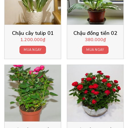
Chậu cây tulip 01
Chậu đồng tiền 02
1.200.000
₫
380.000
₫
MUA NGAY
MUA NGAY