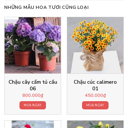
NHỮNG MẪU HOA TƯƠI CŨNG LOẠI
Chậu cây cẩm tú cầu
Chậu cúc calimero
06
01
800.000
₫
450.000
₫
MUA NGAY
MUA NGAY