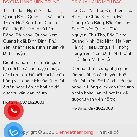
DS CỬA HÀNG MIỀN TRUNG
DS CỬA HÀNG MIỀN BẮC
Thanh Hoá, Nghệ An, Hà Tĩnh,
Lào Cai, Yên Bái, Điện Biên, Hoà
Quảng Bình, Quảng Trị và Thừa
Bình, Lai Châu, Sơn La, Hà
Thiên-Huế, Kon Tum, Gia Lai,
Giang, Cao Bằng, Bắc Kạn, Lạng
Đắc Lắc, Đắc Nông và Lâm
Sơn, Tuyên Quang, Thái
Đồng, Đà Nẵng, Quảng Nam,
Nguyên, Phú Thọ, Bắc Giang,
Quảng Ngãi, Bình Định, Phú
Quảng Ninh, Bắc Ninh, Hà Nam,
Yên, Khánh Hoà, Ninh Thuận và
Hà Nội, Hải Dương, Hải Phòng,
Bình Thuận
Hưng Yên, Nam Định, Ninh Bình,
Thái Bình, Vĩnh Phúc
Dienhoathanhcong nhận giao
tận nơi tất cả các huyện thuộc
Dienhoathanhcong nhận giao
các tỉnh trên. Để biết chi tiết cửa
tận nơi tất cả các huyện thuộc
hàng vui lòng click vào từng tỉnh
các tỉnh trên. Để biết chi tiết cửa
ở trên hoặc liên hệ hotline để
hàng vui lòng click vào từng tỉnh
được tư vấn viên hỗ trợ.
ở trên hoặc liên hệ hotline để
được tư vấn viên hỗ trợ.
Hotline: 0971623003
Hotline: 0971623003
Copyright © 2021
Dienhoathanhcong
| Thiết kế bởi