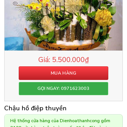
5.500.000
₫
MUA HÀNG
GỌI NGAY: 0971623003
Chậu hồ điệp thuyền
Hệ thống cửa hàng của Dienhoathanhcong gồm