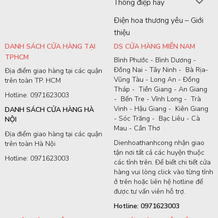
Thông điệp hay
Điện hoa thương yêu – Giới
thiệu
DANH SÁCH CỬA HÀNG TẠI
DS CỬA HÀNG MIỀN NAM
TPHCM
Bình Phước - Bình Dương -
Đồng Nai - Tây Ninh - Bà Rịa-
Địa điểm giao hàng tại các quận
Vũng Tàu - Long An - Đồng
trên toàn TP. HCM
Tháp - Tiền Giang - An Giang
Hotline: 0971623003
- Bến Tre - Vĩnh Long - Trà
Vinh - Hậu Giang - Kiên Giang
DANH SÁCH CỬA HÀNG HÀ
- Sóc Trăng - Bạc Liêu - Cà
NỘI
Mau - Cần Thơ
Địa điểm giao hàng tại các quận
Dienhoathanhcong nhận giao
trên toàn Hà Nội
tận nơi tất cả các huyện thuộc
Hotline: 0971623003
các tỉnh trên. Để biết chi tiết cửa
hàng vui lòng click vào từng tỉnh
ở trên hoặc liên hệ hotline để
được tư vấn viên hỗ trợ.
Hotline: 0971623003