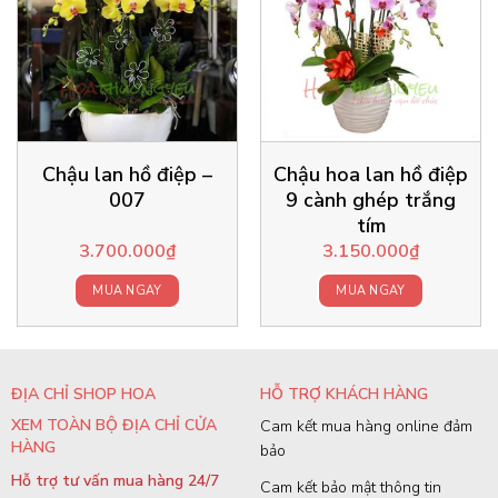
Chậu lan hồ điệp –
Chậu hoa lan hồ điệp
007
9 cành ghép trắng
tím
3.700.000
₫
3.150.000
₫
MUA NGAY
MUA NGAY
ĐỊA CHỈ SHOP HOA
HỖ TRỢ KHÁCH HÀNG
XEM TOÀN BỘ ĐỊA CHỈ CỬA
Cam kết mua hàng online đảm
HÀNG
bảo
Hỗ trợ tư vấn mua hàng 24/7
Cam kết bảo mật thông tin