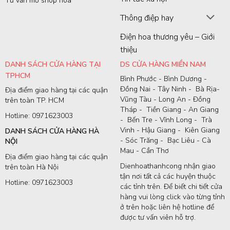
Tư vấn mở shop hoa
Thông điệp hay
Điện hoa thương yêu – Giới
thiệu
DANH SÁCH CỬA HÀNG TẠI
DS CỬA HÀNG MIỀN NAM
TPHCM
Bình Phước - Bình Dương -
Đồng Nai - Tây Ninh - Bà Rịa-
Địa điểm giao hàng tại các quận
Vũng Tàu - Long An - Đồng
trên toàn TP. HCM
Tháp - Tiền Giang - An Giang
Hotline: 0971623003
- Bến Tre - Vĩnh Long - Trà
Vinh - Hậu Giang - Kiên Giang
DANH SÁCH CỬA HÀNG HÀ
- Sóc Trăng - Bạc Liêu - Cà
NỘI
Mau - Cần Thơ
Địa điểm giao hàng tại các quận
Dienhoathanhcong nhận giao
trên toàn Hà Nội
tận nơi tất cả các huyện thuộc
Hotline: 0971623003
các tỉnh trên. Để biết chi tiết cửa
hàng vui lòng click vào từng tỉnh
ở trên hoặc liên hệ hotline để
được tư vấn viên hỗ trợ.