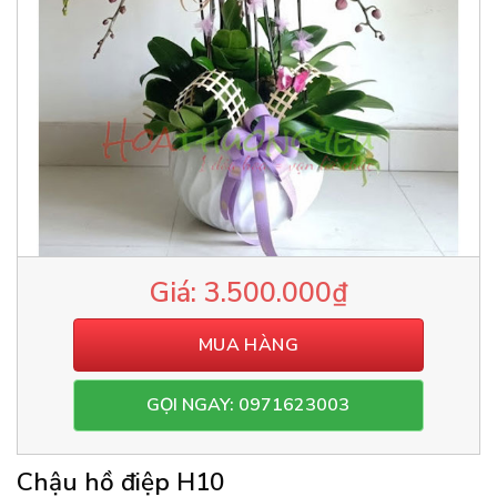
3.500.000
₫
MUA HÀNG
GỌI NGAY: 0971623003
Chậu hồ điệp H10