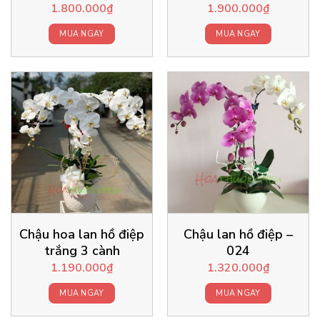
1.800.000
₫
1.900.000
₫
MUA NGAY
MUA NGAY
Chậu hoa lan hồ điệp
Chậu lan hồ điệp –
trắng 3 cành
024
1.190.000
₫
1.320.000
₫
MUA NGAY
MUA NGAY