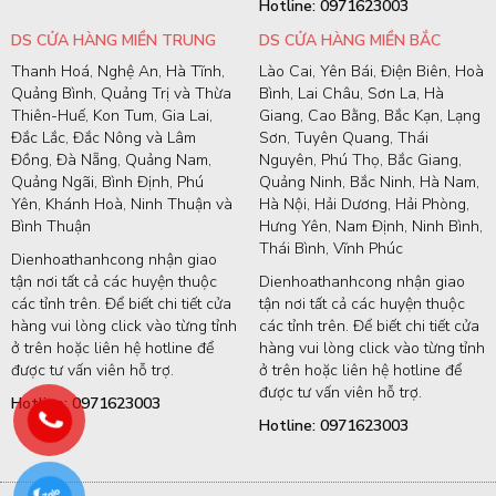
Hotline: 0971623003
DS CỬA HÀNG MIỀN TRUNG
DS CỬA HÀNG MIỀN BẮC
Thanh Hoá, Nghệ An, Hà Tĩnh,
Lào Cai, Yên Bái, Điện Biên, Hoà
Quảng Bình, Quảng Trị và Thừa
Bình, Lai Châu, Sơn La, Hà
Thiên-Huế, Kon Tum, Gia Lai,
Giang, Cao Bằng, Bắc Kạn, Lạng
Đắc Lắc, Đắc Nông và Lâm
Sơn, Tuyên Quang, Thái
Đồng, Đà Nẵng, Quảng Nam,
Nguyên, Phú Thọ, Bắc Giang,
Quảng Ngãi, Bình Định, Phú
Quảng Ninh, Bắc Ninh, Hà Nam,
Yên, Khánh Hoà, Ninh Thuận và
Hà Nội, Hải Dương, Hải Phòng,
Bình Thuận
Hưng Yên, Nam Định, Ninh Bình,
Thái Bình, Vĩnh Phúc
Dienhoathanhcong nhận giao
tận nơi tất cả các huyện thuộc
Dienhoathanhcong nhận giao
các tỉnh trên. Để biết chi tiết cửa
tận nơi tất cả các huyện thuộc
hàng vui lòng click vào từng tỉnh
các tỉnh trên. Để biết chi tiết cửa
ở trên hoặc liên hệ hotline để
hàng vui lòng click vào từng tỉnh
được tư vấn viên hỗ trợ.
ở trên hoặc liên hệ hotline để
được tư vấn viên hỗ trợ.
Hotline: 0971623003
Hotline: 0971623003