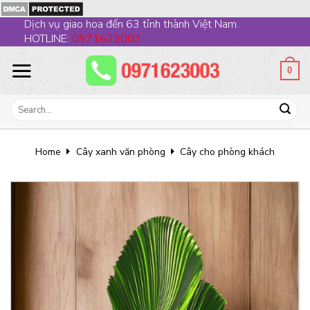
Skip
Dịch vụ giao hoa đến 63 tỉnh thành Việt Nam.
to
HOTLINE:
0971623003
content
0
Search
for:
Home
Cây xanh văn phòng
Cây cho phòng khách