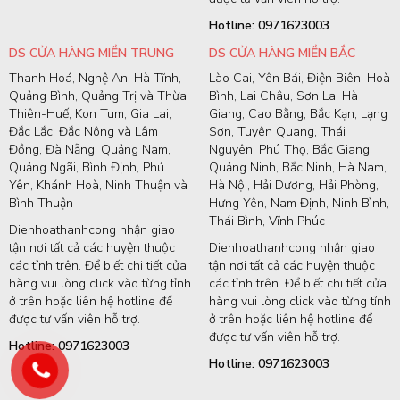
Hotline: 0971623003
DS CỬA HÀNG MIỀN TRUNG
DS CỬA HÀNG MIỀN BẮC
Thanh Hoá, Nghệ An, Hà Tĩnh,
Lào Cai, Yên Bái, Điện Biên, Hoà
Quảng Bình, Quảng Trị và Thừa
Bình, Lai Châu, Sơn La, Hà
Thiên-Huế, Kon Tum, Gia Lai,
Giang, Cao Bằng, Bắc Kạn, Lạng
Đắc Lắc, Đắc Nông và Lâm
Sơn, Tuyên Quang, Thái
Đồng, Đà Nẵng, Quảng Nam,
Nguyên, Phú Thọ, Bắc Giang,
Quảng Ngãi, Bình Định, Phú
Quảng Ninh, Bắc Ninh, Hà Nam,
Yên, Khánh Hoà, Ninh Thuận và
Hà Nội, Hải Dương, Hải Phòng,
Bình Thuận
Hưng Yên, Nam Định, Ninh Bình,
Thái Bình, Vĩnh Phúc
Dienhoathanhcong nhận giao
tận nơi tất cả các huyện thuộc
Dienhoathanhcong nhận giao
các tỉnh trên. Để biết chi tiết cửa
tận nơi tất cả các huyện thuộc
hàng vui lòng click vào từng tỉnh
các tỉnh trên. Để biết chi tiết cửa
ở trên hoặc liên hệ hotline để
hàng vui lòng click vào từng tỉnh
được tư vấn viên hỗ trợ.
ở trên hoặc liên hệ hotline để
được tư vấn viên hỗ trợ.
Hotline: 0971623003
Hotline: 0971623003