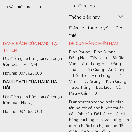
Tin tức xã hội
Tư vấn mở shop hoa
Thông điệp hay
Điện hoa thương yêu – Giới
thiệu
DANH SÁCH CỬA HÀNG TẠI
DS CỬA HÀNG MIỀN NAM
TPHCM
Bình Phước - Bình Dương -
Đồng Nai - Tây Ninh - Bà Rịa-
Địa điểm giao hàng tại các quận
Vũng Tàu - Long An - Đồng
trên toàn TP. HCM
Tháp - Tiền Giang - An Giang
Hotline: 0971623003
- Bến Tre - Vĩnh Long - Trà
Vinh - Hậu Giang - Kiên Giang
DANH SÁCH CỬA HÀNG HÀ
- Sóc Trăng - Bạc Liêu - Cà
NỘI
Mau - Cần Thơ
Địa điểm giao hàng tại các quận
Dienhoathanhcong nhận giao
trên toàn Hà Nội
tận nơi tất cả các huyện thuộc
Hotline: 0971623003
các tỉnh trên. Để biết chi tiết cửa
hàng vui lòng click vào từng tỉnh
ở trên hoặc liên hệ hotline để
được tư vấn viên hỗ trợ.