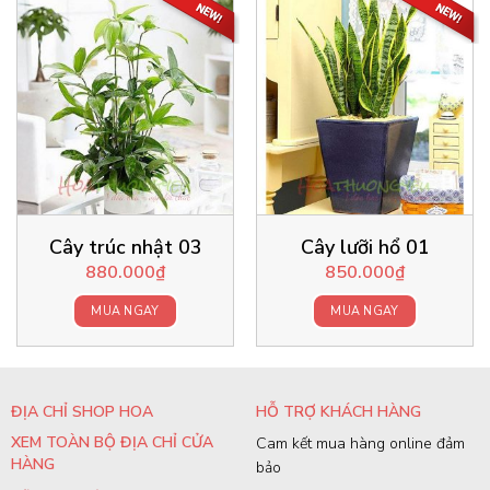
Cây trúc nhật 03
Cây lưỡi hổ 01
880.000
₫
850.000
₫
MUA NGAY
MUA NGAY
ĐỊA CHỈ SHOP HOA
HỖ TRỢ KHÁCH HÀNG
XEM TOÀN BỘ ĐỊA CHỈ CỬA
Cam kết mua hàng online đảm
HÀNG
bảo