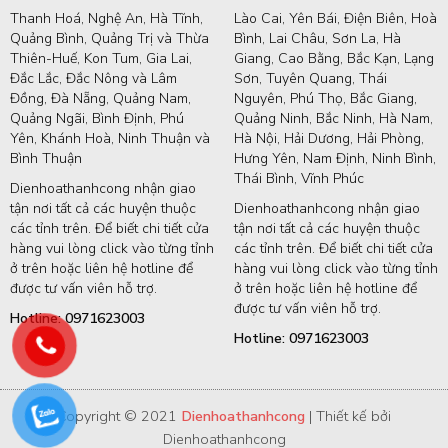
Thanh Hoá, Nghệ An, Hà Tĩnh,
Lào Cai, Yên Bái, Điện Biên, Hoà
Quảng Bình, Quảng Trị và Thừa
Bình, Lai Châu, Sơn La, Hà
Thiên-Huế, Kon Tum, Gia Lai,
Giang, Cao Bằng, Bắc Kạn, Lạng
Đắc Lắc, Đắc Nông và Lâm
Sơn, Tuyên Quang, Thái
Đồng, Đà Nẵng, Quảng Nam,
Nguyên, Phú Thọ, Bắc Giang,
Quảng Ngãi, Bình Định, Phú
Quảng Ninh, Bắc Ninh, Hà Nam,
Yên, Khánh Hoà, Ninh Thuận và
Hà Nội, Hải Dương, Hải Phòng,
Bình Thuận
Hưng Yên, Nam Định, Ninh Bình,
Thái Bình, Vĩnh Phúc
Dienhoathanhcong nhận giao
tận nơi tất cả các huyện thuộc
Dienhoathanhcong nhận giao
các tỉnh trên. Để biết chi tiết cửa
tận nơi tất cả các huyện thuộc
hàng vui lòng click vào từng tỉnh
các tỉnh trên. Để biết chi tiết cửa
ở trên hoặc liên hệ hotline để
hàng vui lòng click vào từng tỉnh
được tư vấn viên hỗ trợ.
ở trên hoặc liên hệ hotline để
được tư vấn viên hỗ trợ.
Hotline: 0971623003
Hotline: 0971623003
Copyright © 2021
Dienhoathanhcong
| Thiết kế bởi
Dienhoathanhcong