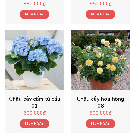
380.000
₫
650.000
₫
MUA NGAY
MUA NGAY
Chậu cây cẩm tú cầu
Chậu cây hoa hồng
01
08
600.000
₫
800.000
₫
MUA NGAY
MUA NGAY