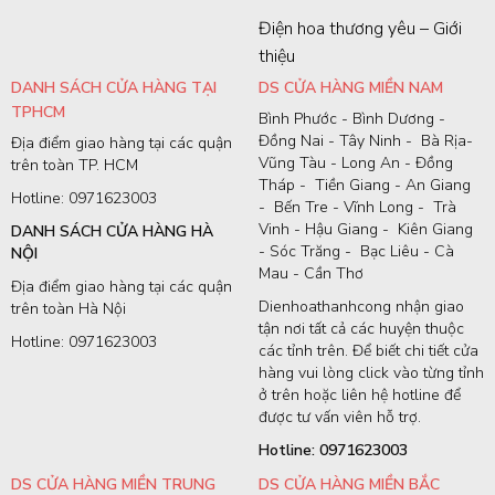
Điện hoa thương yêu – Giới
thiệu
DANH SÁCH CỬA HÀNG TẠI
DS CỬA HÀNG MIỀN NAM
TPHCM
Bình Phước - Bình Dương -
Đồng Nai - Tây Ninh - Bà Rịa-
Địa điểm giao hàng tại các quận
Vũng Tàu - Long An - Đồng
trên toàn TP. HCM
Tháp - Tiền Giang - An Giang
Hotline: 0971623003
- Bến Tre - Vĩnh Long - Trà
Vinh - Hậu Giang - Kiên Giang
DANH SÁCH CỬA HÀNG HÀ
- Sóc Trăng - Bạc Liêu - Cà
NỘI
Mau - Cần Thơ
Địa điểm giao hàng tại các quận
Dienhoathanhcong nhận giao
trên toàn Hà Nội
tận nơi tất cả các huyện thuộc
Hotline: 0971623003
các tỉnh trên. Để biết chi tiết cửa
hàng vui lòng click vào từng tỉnh
ở trên hoặc liên hệ hotline để
được tư vấn viên hỗ trợ.
Hotline: 0971623003
DS CỬA HÀNG MIỀN TRUNG
DS CỬA HÀNG MIỀN BẮC