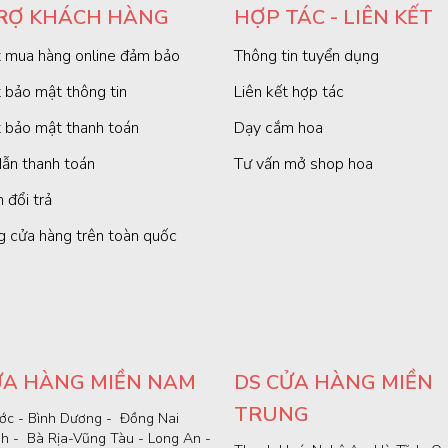
RỢ KHÁCH HÀNG
HỢP TÁC - LIÊN KẾT
 mua hàng online đảm bảo
Thông tin tuyển dụng
 bảo mật thông tin
Liên kết hợp tác
 bảo mật thanh toán
Dạy cắm hoa
ẫn thanh toán
Tư vấn mở shop hoa
 đổi trả
g cửa hàng trên toàn quốc
ỬA HÀNG MIỀN NAM
DS CỬA HÀNG MIỀN
TRUNG
ớc - Bình Dương - Đồng Nai
nh - Bà Rịa-Vũng Tàu - Long An -