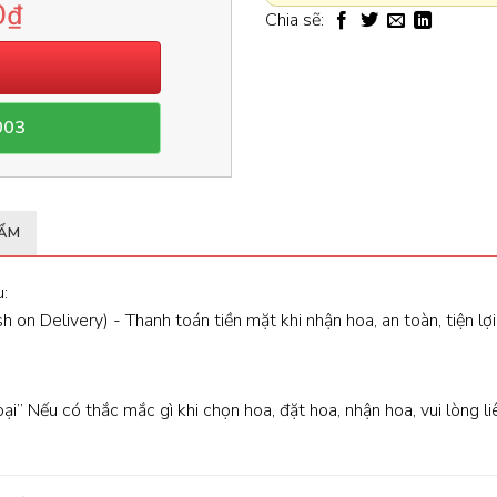
0
₫
Chia sẽ:
003
HẨM
:
 on Delivery) - Thanh toán tiền mặt khi nhận hoa, an toàn, tiện lợi
oại” Nếu có thắc mắc gì khi chọn hoa, đặt hoa, nhận hoa, vui lòng l