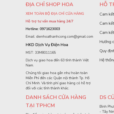
ĐỊA CHỈ SHOP HOA
HỖ T
XEM TOÀN BỘ ĐỊA CHỈ CỬA HÀNG
Cam kết
Hỗ trợ tư vấn mua hàng 24/7
Cam kết
Hotline: 0971623003
Cam kết
Email: dienhoathanhcong.com@gmail.com
Hướng d
HKD Dịch Vụ Điện Hoa
Quy định
MST: 33M8011165
Hệ thốn
Dịch vụ giao hoa đến 63 tỉnh thành Việt
Nam.
Chúng tôi giao hoa gần như hoàn toàn
Miễn Phí đến các Quận nội thành Tp. Hồ
Chí Minh. Và tính phí giao hàng có hỗ trợ
đối với các tỉnh thành khác.
DANH SÁCH CỬA HÀNG
DS C
TẠI TPHCM
Bình Phư
- Tây Ni