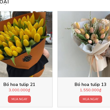
OẠI
Bó hoa tulip 21
Bó hoa tulip 13
3.000.000
₫
1.550.000
₫
MUA NGAY
MUA NGAY