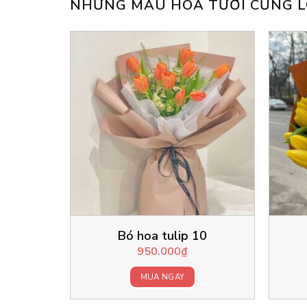
NHỮNG MẪU HOA TƯƠI CŨNG L
Bó hoa tulip 10
950.000
₫
MUA NGAY