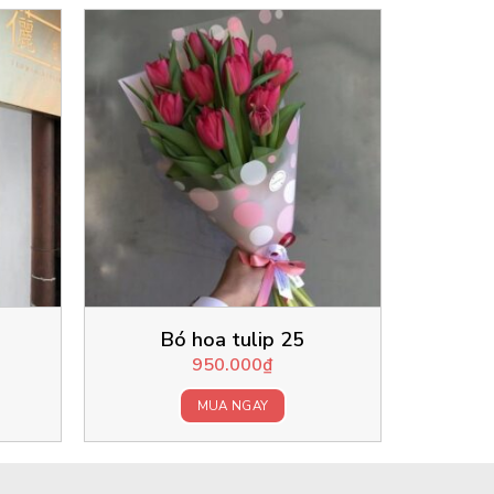
Bó hoa tulip 25
950.000
₫
MUA NGAY