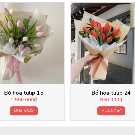
Bó hoa tulip 15
Bó hoa tulip 24
1.550.000
₫
950.000
₫
MUA NGAY
MUA NGAY