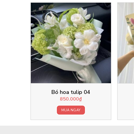
Bó hoa tulip 04
850.000
₫
MUA NGAY