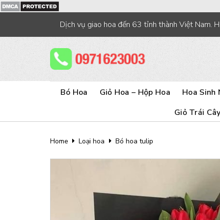
Skip
to
Dịch vụ giao hoa đến 63 tỉnh thành Việt Nam. 
content
Bó Hoa
Giỏ Hoa – Hộp Hoa
Hoa Sinh 
Giỏ Trái Câ
Home
Loại hoa
Bó hoa tulip