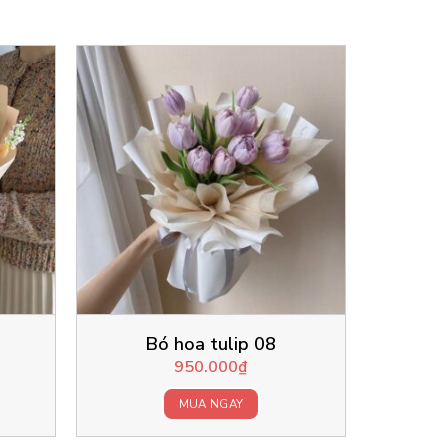
Bó hoa tulip 08
950.000
₫
MUA NGAY