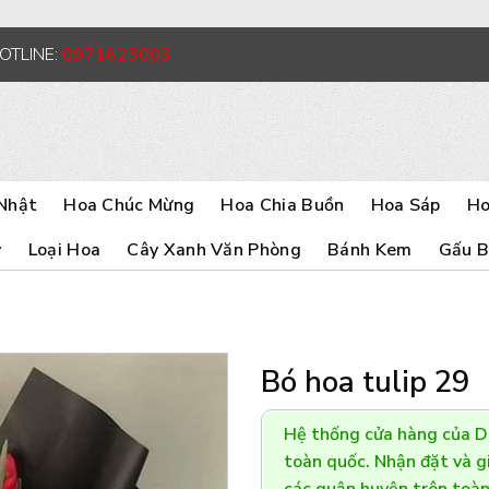
HOTLINE:
0971623003
Nhật
Hoa Chúc Mừng
Hoa Chia Buồn
Hoa Sáp
Ho
y
Loại Hoa
Cây Xanh Văn Phòng
Bánh Kem
Gấu 
Bó hoa tulip 29
Hệ thống cửa hàng của 
toàn quốc. Nhận đặt và gi