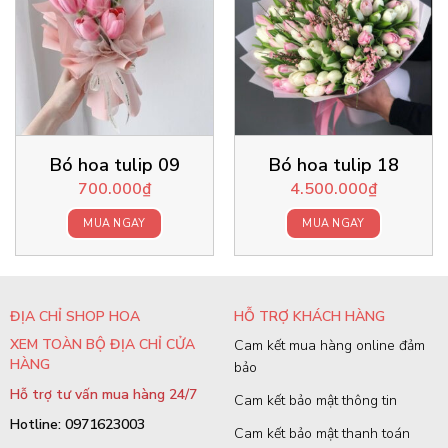
Bó hoa tulip 09
Bó hoa tulip 18
700.000
₫
4.500.000
₫
MUA NGAY
MUA NGAY
ĐỊA CHỈ SHOP HOA
HỖ TRỢ KHÁCH HÀNG
XEM TOÀN BỘ ĐỊA CHỈ CỬA
Cam kết mua hàng online đảm
HÀNG
bảo
Hỗ trợ tư vấn mua hàng 24/7
Cam kết bảo mật thông tin
Hotline: 0971623003
Cam kết bảo mật thanh toán