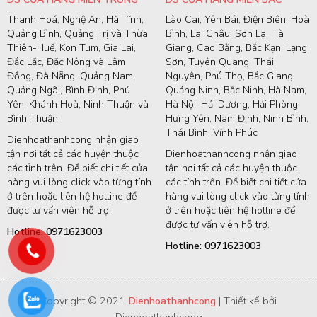
Thanh Hoá, Nghệ An, Hà Tĩnh,
Lào Cai, Yên Bái, Điện Biên, Hoà
Quảng Bình, Quảng Trị và Thừa
Bình, Lai Châu, Sơn La, Hà
Thiên-Huế, Kon Tum, Gia Lai,
Giang, Cao Bằng, Bắc Kạn, Lạng
Đắc Lắc, Đắc Nông và Lâm
Sơn, Tuyên Quang, Thái
Đồng, Đà Nẵng, Quảng Nam,
Nguyên, Phú Thọ, Bắc Giang,
Quảng Ngãi, Bình Định, Phú
Quảng Ninh, Bắc Ninh, Hà Nam,
Yên, Khánh Hoà, Ninh Thuận và
Hà Nội, Hải Dương, Hải Phòng,
Bình Thuận
Hưng Yên, Nam Định, Ninh Bình,
Thái Bình, Vĩnh Phúc
Dienhoathanhcong nhận giao
tận nơi tất cả các huyện thuộc
Dienhoathanhcong nhận giao
các tỉnh trên. Để biết chi tiết cửa
tận nơi tất cả các huyện thuộc
hàng vui lòng click vào từng tỉnh
các tỉnh trên. Để biết chi tiết cửa
ở trên hoặc liên hệ hotline để
hàng vui lòng click vào từng tỉnh
được tư vấn viên hỗ trợ.
ở trên hoặc liên hệ hotline để
được tư vấn viên hỗ trợ.
Hotline: 0971623003
Hotline: 0971623003
Copyright © 2021
Dienhoathanhcong
| Thiết kế bởi
Dienhoathanhcong