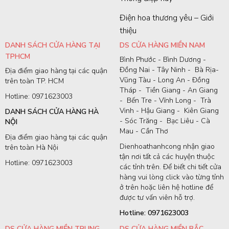
Điện hoa thương yêu – Giới
thiệu
DANH SÁCH CỬA HÀNG TẠI
DS CỬA HÀNG MIỀN NAM
TPHCM
Bình Phước - Bình Dương -
Đồng Nai - Tây Ninh - Bà Rịa-
Địa điểm giao hàng tại các quận
Vũng Tàu - Long An - Đồng
trên toàn TP. HCM
Tháp - Tiền Giang - An Giang
Hotline: 0971623003
- Bến Tre - Vĩnh Long - Trà
Vinh - Hậu Giang - Kiên Giang
DANH SÁCH CỬA HÀNG HÀ
- Sóc Trăng - Bạc Liêu - Cà
NỘI
Mau - Cần Thơ
Địa điểm giao hàng tại các quận
Dienhoathanhcong nhận giao
trên toàn Hà Nội
tận nơi tất cả các huyện thuộc
Hotline: 0971623003
các tỉnh trên. Để biết chi tiết cửa
hàng vui lòng click vào từng tỉnh
ở trên hoặc liên hệ hotline để
được tư vấn viên hỗ trợ.
Hotline: 0971623003
DS CỬA HÀNG MIỀN TRUNG
DS CỬA HÀNG MIỀN BẮC