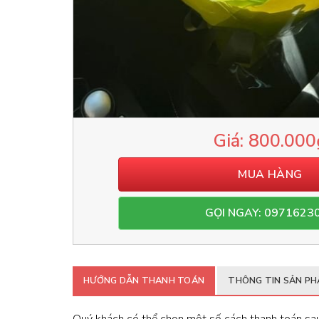
800.000
MUA HÀNG
GỌI NGAY: 0971623
HƯỚNG DẪN THANH TOÁN
THÔNG TIN SẢN P