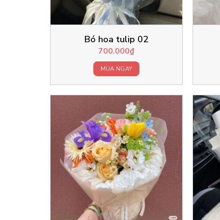
Bó hoa tulip 02
700.000
₫
MUA NGAY