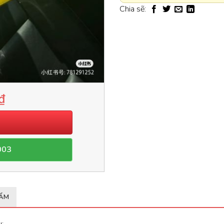
Chia sẽ:
₫
003
HẨM