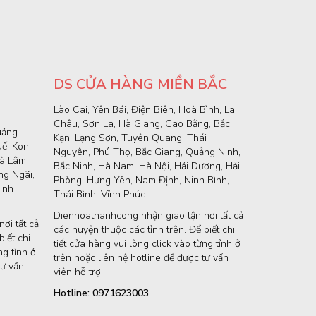
DS CỬA HÀNG MIỀN BẮC
Lào Cai, Yên Bái, Điện Biên, Hoà Bình, Lai
Châu, Sơn La, Hà Giang, Cao Bằng, Bắc
uảng
Kạn, Lạng Sơn, Tuyên Quang, Thái
uế, Kon
Nguyên, Phú Thọ, Bắc Giang, Quảng Ninh,
và Lâm
Bắc Ninh, Hà Nam, Hà Nội, Hải Dương, Hải
g Ngãi,
Phòng, Hưng Yên, Nam Định, Ninh Bình,
inh
Thái Bình, Vĩnh Phúc
Dienhoathanhcong nhận giao tận nơi tất cả
ơi tất cả
các huyện thuộc các tỉnh trên. Để biết chi
iết chi
tiết cửa hàng vui lòng click vào từng tỉnh ở
ng tỉnh ở
trên hoặc liên hệ hotline để được tư vấn
tư vấn
viên hỗ trợ.
Hotline: 0971623003