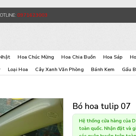
HOTLINE:
0971623003
Nhật
Hoa Chúc Mừng
Hoa Chia Buồn
Hoa Sáp
Ho
y
Loại Hoa
Cây Xanh Văn Phòng
Bánh Kem
Gấu 
Bó hoa tulip 07
Hệ thống cửa hàng của 
toàn quốc. Nhận đặt và gi