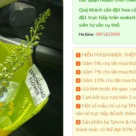
các quận huyện trên toàn
Quý khách cần đặt hoa 
đặt trực tiếp trên websi
viên tư vấn cụ thể:
Hotline:
0971623003
MIỄN PHÍ BANNER, THIỆP 
Giảm 5% cho lần mua thứ 
Giảm 7% cho lần mua thứ
Giảm 10% cho lần mua thứ
Gửi hình trước khi giao, 
Cam kết hoa tươi trên 3 
Một số mẫu chỉ có tại TPH
liên hệ trực tiếp để biết thêm 
Sản phẩm tại Tphcm & Hà 
thành khác có thể đạt 90%