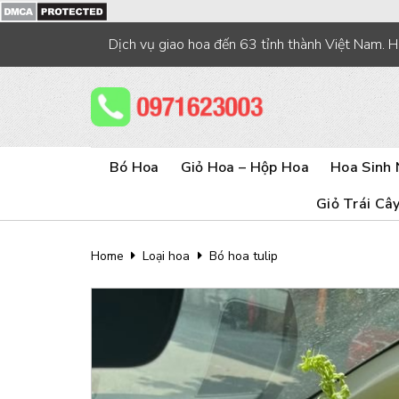
Skip
to
Dịch vụ giao hoa đến 63 tỉnh thành Việt Nam. 
content
Bó Hoa
Giỏ Hoa – Hộp Hoa
Hoa Sinh 
Giỏ Trái Câ
Home
Loại hoa
Bó hoa tulip