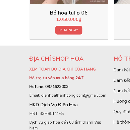
Bó hoa tulip 06
1.050.000
₫
MUA NGAY
ĐỊA CHỈ SHOP HOA
HỖ T
XEM TOÀN BỘ ĐỊA CHỈ CỬA HÀNG
Cam kết
Hỗ trợ tư vấn mua hàng 24/7
Cam kết
Hotline: 0971623003
Cam kết
Email: dienhoathanhcong.com@gmail.com
Hướng d
HKD Dịch Vụ Điện Hoa
Quy định
MST: 33M8011165
Hệ thốn
Dịch vụ giao hoa đến 63 tỉnh thành Việt
Nam.