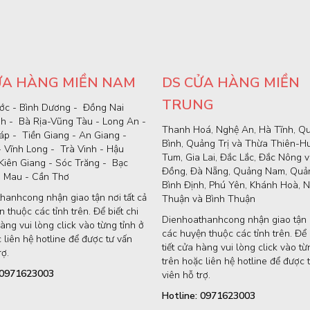
ỬA HÀNG MIỀN NAM
DS CỬA HÀNG MIỀN
TRUNG
ớc - Bình Dương - Đồng Nai
nh - Bà Rịa-Vũng Tàu - Long An -
Thanh Hoá, Nghệ An, Hà Tĩnh, Q
p - Tiền Giang - An Giang -
Bình, Quảng Trị và Thừa Thiên-H
- Vĩnh Long - Trà Vinh - Hậu
Tum, Gia Lai, Đắc Lắc, Đắc Nông 
Kiên Giang - Sóc Trăng - Bạc
Đồng, Đà Nẵng, Quảng Nam, Quản
à Mau - Cần Thơ
Bình Định, Phú Yên, Khánh Hoà, N
hanhcong nhận giao tận nơi tất cả
Thuận và Bình Thuận
 thuộc các tỉnh trên. Để biết chi
Dienhoathanhcong nhận giao tận n
hàng vui lòng click vào từng tỉnh ở
các huyện thuộc các tỉnh trên. Để b
 liên hệ hotline để được tư vấn
tiết cửa hàng vui lòng click vào từ
rợ.
trên hoặc liên hệ hotline để được 
: 0971623003
viên hỗ trợ.
Hotline: 0971623003