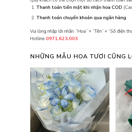
Quý khách có thể chọn một số cách thanh toán sau
Thanh toán tiền mặt khi nhận hoa
COD
(Cash
Thanh toán chuyển khoản qua ngân hàng
Vui lòng nhập lời nhắn: “Hoa” + “Tên” + “Số điện th
Hotline
0971.623.003
NHỮNG MẪU HOA TƯƠI CŨNG L