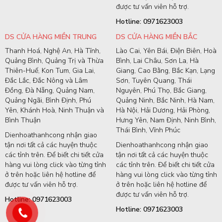
được tư vấn viên hỗ trợ.
Hotline: 0971623003
DS CỬA HÀNG MIỀN TRUNG
DS CỬA HÀNG MIỀN BẮC
Thanh Hoá, Nghệ An, Hà Tĩnh,
Lào Cai, Yên Bái, Điện Biên, Hoà
Quảng Bình, Quảng Trị và Thừa
Bình, Lai Châu, Sơn La, Hà
Thiên-Huế, Kon Tum, Gia Lai,
Giang, Cao Bằng, Bắc Kạn, Lạng
Đắc Lắc, Đắc Nông và Lâm
Sơn, Tuyên Quang, Thái
Đồng, Đà Nẵng, Quảng Nam,
Nguyên, Phú Thọ, Bắc Giang,
Quảng Ngãi, Bình Định, Phú
Quảng Ninh, Bắc Ninh, Hà Nam,
Yên, Khánh Hoà, Ninh Thuận và
Hà Nội, Hải Dương, Hải Phòng,
Bình Thuận
Hưng Yên, Nam Định, Ninh Bình,
Thái Bình, Vĩnh Phúc
Dienhoathanhcong nhận giao
tận nơi tất cả các huyện thuộc
Dienhoathanhcong nhận giao
các tỉnh trên. Để biết chi tiết cửa
tận nơi tất cả các huyện thuộc
hàng vui lòng click vào từng tỉnh
các tỉnh trên. Để biết chi tiết cửa
ở trên hoặc liên hệ hotline để
hàng vui lòng click vào từng tỉnh
được tư vấn viên hỗ trợ.
ở trên hoặc liên hệ hotline để
được tư vấn viên hỗ trợ.
Hotline: 0971623003
Hotline: 0971623003