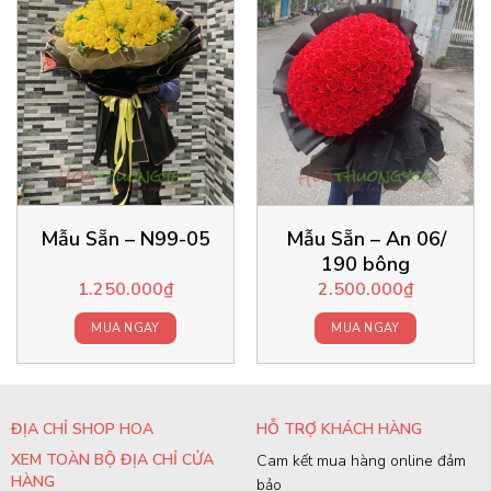
Mẫu Sẵn – N99-05
Mẫu Sẵn – An 06/
190 bông
1.250.000
₫
2.500.000
₫
MUA NGAY
MUA NGAY
ĐỊA CHỈ SHOP HOA
HỖ TRỢ KHÁCH HÀNG
XEM TOÀN BỘ ĐỊA CHỈ CỬA
Cam kết mua hàng online đảm
HÀNG
bảo