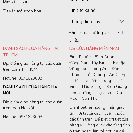
Dạy cắm hoa
Tin tức xã hội
Tư vấn mở shop hoa
Thông điệp hay
Điện hoa thương yêu – Giới
thiệu
DANH SÁCH CỬA HÀNG TẠI
DS CỬA HÀNG MIỀN NAM
TPHCM
Bình Phước - Bình Dương -
Đồng Nai - Tây Ninh - Bà Rịa-
Địa điểm giao hàng tại các quận
Vũng Tàu - Long An - Đồng
trên toàn TP. HCM
Tháp - Tiền Giang - An Giang
Hotline: 0971623003
- Bến Tre - Vĩnh Long - Trà
Vinh - Hậu Giang - Kiên Giang
DANH SÁCH CỬA HÀNG HÀ
- Sóc Trăng - Bạc Liêu - Cà
NỘI
Mau - Cần Thơ
Địa điểm giao hàng tại các quận
Dienhoathanhcong nhận giao
trên toàn Hà Nội
tận nơi tất cả các huyện thuộc
Hotline: 0971623003
các tỉnh trên. Để biết chi tiết cửa
hàng vui lòng click vào từng tỉnh
ở trên hoặc liên hệ hotline để