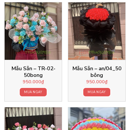
Mẫu Sẵn – TR-02-
Mẫu Sẵn – an/04_50
50bong
bông
950.000
₫
950.000
₫
MUA NGAY
MUA NGAY