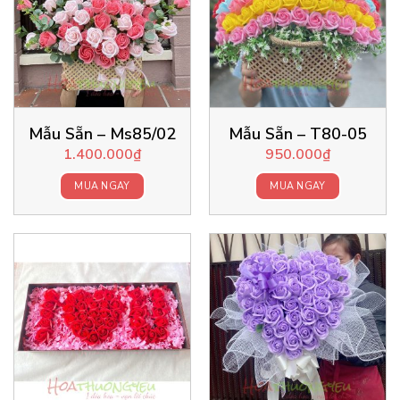
Mẫu Sẵn – Ms85/02
Mẫu Sẵn – T80-05
1.400.000
₫
950.000
₫
MUA NGAY
MUA NGAY