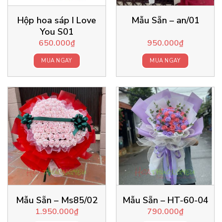
Hộp hoa sáp I Love
Mẫu Sẵn – an/01
You S01
650.000
₫
950.000
₫
MUA NGAY
MUA NGAY
Mẫu Sẵn – Ms85/02
Mẫu Sẵn – HT-60-04
1.950.000
₫
790.000
₫