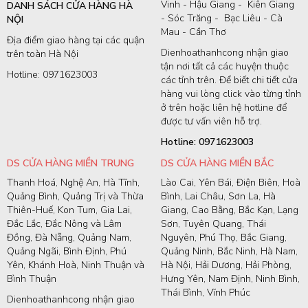
Vinh - Hậu Giang - Kiên Giang
DANH SÁCH CỬA HÀNG HÀ
- Sóc Trăng - Bạc Liêu - Cà
NỘI
Mau - Cần Thơ
Địa điểm giao hàng tại các quận
Dienhoathanhcong nhận giao
trên toàn Hà Nội
tận nơi tất cả các huyện thuộc
Hotline: 0971623003
các tỉnh trên. Để biết chi tiết cửa
hàng vui lòng click vào từng tỉnh
ở trên hoặc liên hệ hotline để
được tư vấn viên hỗ trợ.
Hotline: 0971623003
DS CỬA HÀNG MIỀN TRUNG
DS CỬA HÀNG MIỀN BẮC
Thanh Hoá, Nghệ An, Hà Tĩnh,
Lào Cai, Yên Bái, Điện Biên, Hoà
Quảng Bình, Quảng Trị và Thừa
Bình, Lai Châu, Sơn La, Hà
Thiên-Huế, Kon Tum, Gia Lai,
Giang, Cao Bằng, Bắc Kạn, Lạng
Đắc Lắc, Đắc Nông và Lâm
Sơn, Tuyên Quang, Thái
Đồng, Đà Nẵng, Quảng Nam,
Nguyên, Phú Thọ, Bắc Giang,
Quảng Ngãi, Bình Định, Phú
Quảng Ninh, Bắc Ninh, Hà Nam,
Yên, Khánh Hoà, Ninh Thuận và
Hà Nội, Hải Dương, Hải Phòng,
Bình Thuận
Hưng Yên, Nam Định, Ninh Bình,
Thái Bình, Vĩnh Phúc
Dienhoathanhcong nhận giao