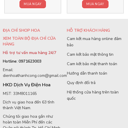
MUA NGAY
MUA NGAY
ĐỊA CHỈ SHOP HOA
HỖ TRỢ KHÁCH HÀNG
XEM TOÀN BỘ ĐỊA CHỈ CỬA
Cam kết mua hàng online đảm
HÀNG
bảo
Hỗ trợ tư vấn mua hàng 24/7
Cam kết bảo mật thông tin
Hotline: 0971623003
Cam kết bảo mật thanh toán
Email:
Hướng dẫn thanh toán
dienhoathanhcong.com@gmail.com
Quy định đổi trả
HKD Dịch Vụ Điện Hoa
Hệ thống cửa hàng trên toàn
MST: 33M8011165
quốc
Dịch vụ giao hoa đến 63 tỉnh
thành Việt Nam.
Chúng tôi giao hoa gần như
hoàn toàn Miễn Phí đến các
Quận nội thành Tp. Hồ Chí Minh.