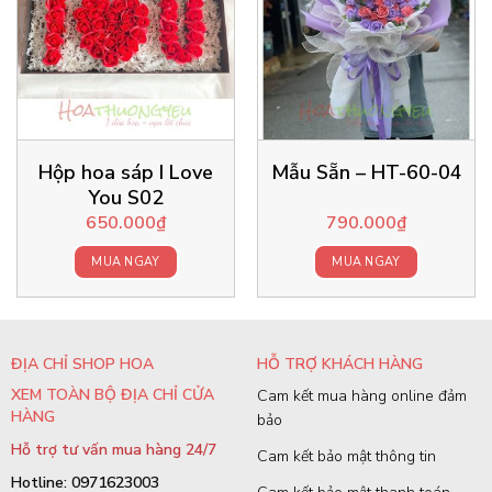
Hộp hoa sáp I Love
Mẫu Sẵn – HT-60-04
You S02
650.000
₫
790.000
₫
MUA NGAY
MUA NGAY
ĐỊA CHỈ SHOP HOA
HỖ TRỢ KHÁCH HÀNG
XEM TOÀN BỘ ĐỊA CHỈ CỬA
Cam kết mua hàng online đảm
HÀNG
bảo
Hỗ trợ tư vấn mua hàng 24/7
Cam kết bảo mật thông tin
Hotline: 0971623003