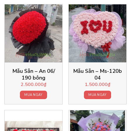
Mẫu Sẵn – An 06/
Mẫu Sẵn – Ms-120b
190 bông
04
2.500.000
₫
1.500.000
₫
MUA NGAY
MUA NGAY