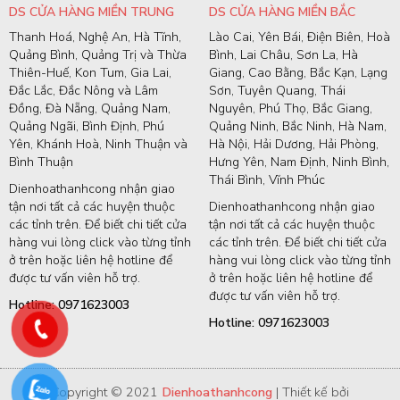
DS CỬA HÀNG MIỀN TRUNG
DS CỬA HÀNG MIỀN BẮC
Thanh Hoá, Nghệ An, Hà Tĩnh,
Lào Cai, Yên Bái, Điện Biên, Hoà
Quảng Bình, Quảng Trị và Thừa
Bình, Lai Châu, Sơn La, Hà
Thiên-Huế, Kon Tum, Gia Lai,
Giang, Cao Bằng, Bắc Kạn, Lạng
Đắc Lắc, Đắc Nông và Lâm
Sơn, Tuyên Quang, Thái
Đồng, Đà Nẵng, Quảng Nam,
Nguyên, Phú Thọ, Bắc Giang,
Quảng Ngãi, Bình Định, Phú
Quảng Ninh, Bắc Ninh, Hà Nam,
Yên, Khánh Hoà, Ninh Thuận và
Hà Nội, Hải Dương, Hải Phòng,
Bình Thuận
Hưng Yên, Nam Định, Ninh Bình,
Thái Bình, Vĩnh Phúc
Dienhoathanhcong nhận giao
tận nơi tất cả các huyện thuộc
Dienhoathanhcong nhận giao
các tỉnh trên. Để biết chi tiết cửa
tận nơi tất cả các huyện thuộc
hàng vui lòng click vào từng tỉnh
các tỉnh trên. Để biết chi tiết cửa
ở trên hoặc liên hệ hotline để
hàng vui lòng click vào từng tỉnh
được tư vấn viên hỗ trợ.
ở trên hoặc liên hệ hotline để
được tư vấn viên hỗ trợ.
Hotline: 0971623003
Hotline: 0971623003
Copyright © 2021
Dienhoathanhcong
| Thiết kế bởi