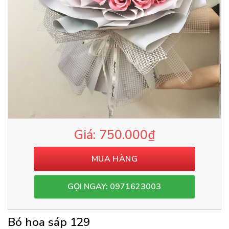
750.000
₫
MUA HÀNG
GỌI NGAY: 0971623003
Bó hoa sáp 129