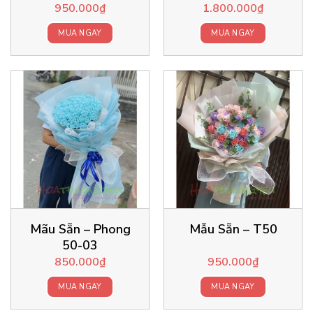
950.000
₫
1.800.000
₫
MUA NGAY
MUA NGAY
Mãu Sẵn – Phong
Mẫu Sẵn – T50
50-03
850.000
₫
950.000
₫
MUA NGAY
MUA NGAY