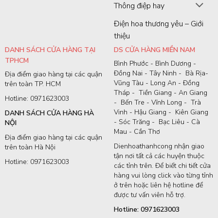
Thông điệp hay
Điện hoa thương yêu – Giới
thiệu
DANH SÁCH CỬA HÀNG TẠI
DS CỬA HÀNG MIỀN NAM
TPHCM
Bình Phước - Bình Dương -
Đồng Nai - Tây Ninh - Bà Rịa-
Địa điểm giao hàng tại các quận
Vũng Tàu - Long An - Đồng
trên toàn TP. HCM
Tháp - Tiền Giang - An Giang
Hotline: 0971623003
- Bến Tre - Vĩnh Long - Trà
Vinh - Hậu Giang - Kiên Giang
DANH SÁCH CỬA HÀNG HÀ
- Sóc Trăng - Bạc Liêu - Cà
NỘI
Mau - Cần Thơ
Địa điểm giao hàng tại các quận
Dienhoathanhcong nhận giao
trên toàn Hà Nội
tận nơi tất cả các huyện thuộc
Hotline: 0971623003
các tỉnh trên. Để biết chi tiết cửa
hàng vui lòng click vào từng tỉnh
ở trên hoặc liên hệ hotline để
được tư vấn viên hỗ trợ.
Hotline: 0971623003