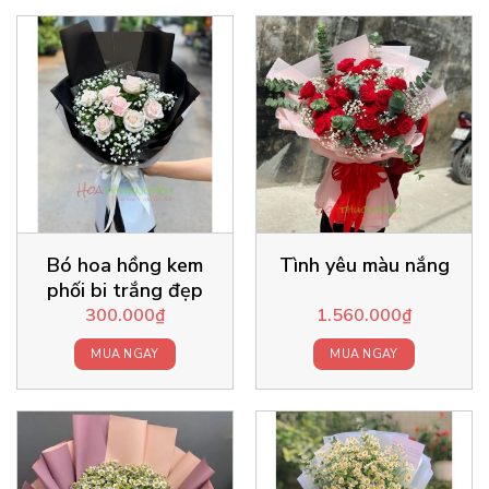
Bó hoa hồng kem
Tình yêu màu nắng
phối bi trắng đẹp
300.000
₫
1.560.000
₫
MUA NGAY
MUA NGAY