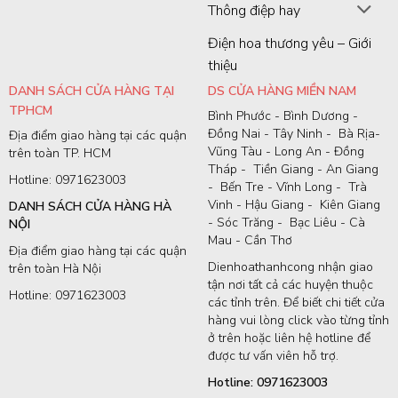
Thông điệp hay
Điện hoa thương yêu – Giới
thiệu
DANH SÁCH CỬA HÀNG TẠI
DS CỬA HÀNG MIỀN NAM
TPHCM
Bình Phước - Bình Dương -
Đồng Nai - Tây Ninh - Bà Rịa-
Địa điểm giao hàng tại các quận
Vũng Tàu - Long An - Đồng
trên toàn TP. HCM
Tháp - Tiền Giang - An Giang
Hotline: 0971623003
- Bến Tre - Vĩnh Long - Trà
Vinh - Hậu Giang - Kiên Giang
DANH SÁCH CỬA HÀNG HÀ
- Sóc Trăng - Bạc Liêu - Cà
NỘI
Mau - Cần Thơ
Địa điểm giao hàng tại các quận
Dienhoathanhcong nhận giao
trên toàn Hà Nội
tận nơi tất cả các huyện thuộc
Hotline: 0971623003
các tỉnh trên. Để biết chi tiết cửa
hàng vui lòng click vào từng tỉnh
ở trên hoặc liên hệ hotline để
được tư vấn viên hỗ trợ.
Hotline: 0971623003