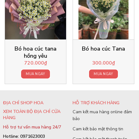
Bó hoa cúc tana
Bó hoa cúc Tana
hồng yêu
720.000
₫
300.000
₫
MUA NGAY
MUA NGAY
ĐỊA CHỈ SHOP HOA
HỖ TRỢ KHÁCH HÀNG
XEM TOÀN BỘ ĐỊA CHỈ CỬA
Cam kết mua hàng online đảm
HÀNG
bảo
Hỗ trợ tư vấn mua hàng 24/7
Cam kết bảo mật thông tin
Hotline: 0971623003