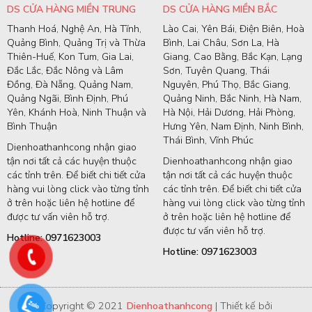
DS CỬA HÀNG MIỀN TRUNG
DS CỬA HÀNG MIỀN BẮC
Thanh Hoá, Nghệ An, Hà Tĩnh,
Lào Cai, Yên Bái, Điện Biên, Hoà
Quảng Bình, Quảng Trị và Thừa
Bình, Lai Châu, Sơn La, Hà
Thiên-Huế, Kon Tum, Gia Lai,
Giang, Cao Bằng, Bắc Kạn, Lạng
Đắc Lắc, Đắc Nông và Lâm
Sơn, Tuyên Quang, Thái
Đồng, Đà Nẵng, Quảng Nam,
Nguyên, Phú Thọ, Bắc Giang,
Quảng Ngãi, Bình Định, Phú
Quảng Ninh, Bắc Ninh, Hà Nam,
Yên, Khánh Hoà, Ninh Thuận và
Hà Nội, Hải Dương, Hải Phòng,
Bình Thuận
Hưng Yên, Nam Định, Ninh Bình,
Thái Bình, Vĩnh Phúc
Dienhoathanhcong nhận giao
tận nơi tất cả các huyện thuộc
Dienhoathanhcong nhận giao
các tỉnh trên. Để biết chi tiết cửa
tận nơi tất cả các huyện thuộc
hàng vui lòng click vào từng tỉnh
các tỉnh trên. Để biết chi tiết cửa
ở trên hoặc liên hệ hotline để
hàng vui lòng click vào từng tỉnh
được tư vấn viên hỗ trợ.
ở trên hoặc liên hệ hotline để
được tư vấn viên hỗ trợ.
Hotline: 0971623003
Hotline: 0971623003
Copyright © 2021
Dienhoathanhcong
| Thiết kế bởi