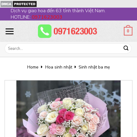
Skip
Dịch vụ giao hoa đến 63 tỉnh thành Việt Nam.
to
HOTLINE:
0971623003
content
0
Search
for:
Home
Hoa sinh nhật
Sinh nhật ba mẹ