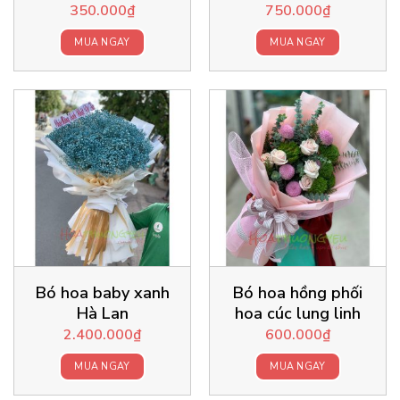
350.000
₫
750.000
₫
MUA NGAY
MUA NGAY
Bó hoa baby xanh
Bó hoa hồng phối
Hà Lan
hoa cúc lung linh
2.400.000
₫
600.000
₫
MUA NGAY
MUA NGAY