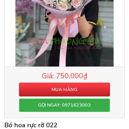
750.000
₫
MUA HÀNG
GỌI NGAY: 0971623003
Bó hoa rực rỡ 022