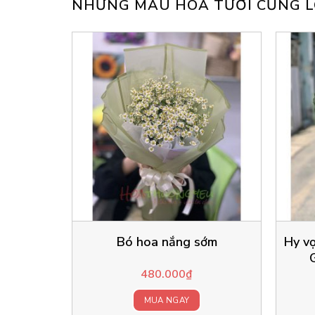
NHỮNG MẪU HOA TƯƠI CŨNG L
Bó hoa nắng sớm
Hy vọ
480.000
₫
MUA NGAY