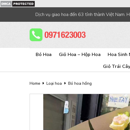
Skip
to
Dịch vụ giao hoa đến 63 tỉnh thành Việt Nam. 
content
Bó Hoa
Giỏ Hoa – Hộp Hoa
Hoa Sinh 
Giỏ Trái Câ
Home
Loại hoa
Bó hoa hồng