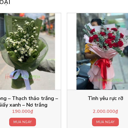
OẠI
ng – Thạch thảo trắng –
Tình yêu rực rỡ
Giấy xanh – Nơ trắng
190.000
₫
2.000.000
₫
MUA NGAY
MUA NGAY