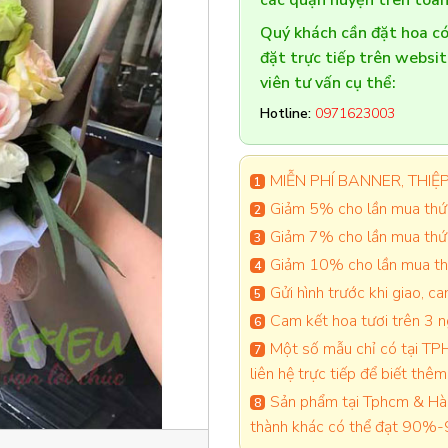
các quận huyện trên toàn
Quý khách cần đặt hoa 
đặt trực tiếp trên websi
viên tư vấn cụ thể:
Hotline:
0971623003
MIỄN PHÍ BANNER, THIỆP 
Giảm 5% cho lần mua thứ 
Giảm 7% cho lần mua thứ
Giảm 10% cho lần mua thứ
Gửi hình trước khi giao, 
Cam kết hoa tươi trên 3 
Một số mẫu chỉ có tại TPH
liên hệ trực tiếp để biết thêm 
Sản phẩm tại Tphcm & Hà 
thành khác có thể đạt 90%