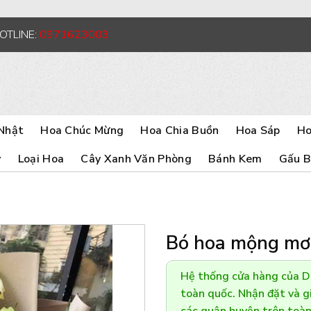
HOTLINE:
0971623003
Nhật
Hoa Chúc Mừng
Hoa Chia Buồn
Hoa Sáp
Ho
y
Loại Hoa
Cây Xanh Văn Phòng
Bánh Kem
Gấu 
Bó hoa mộng mơ
Hệ thống cửa hàng của 
toàn quốc. Nhận đặt và gi