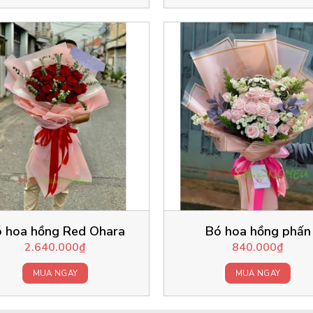
 hoa hồng Red Ohara
Bó hoa hồng phấn
2.640.000
₫
840.000
₫
MUA NGAY
MUA NGAY