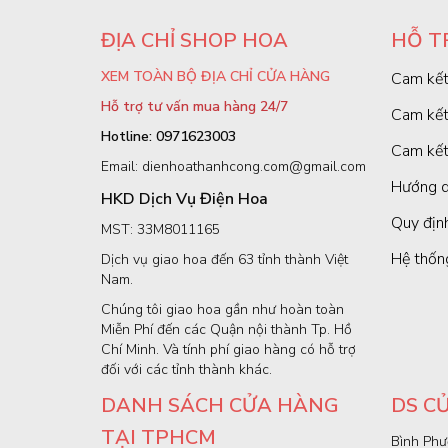
ĐỊA CHỈ SHOP HOA
HỖ T
XEM TOÀN BỘ ĐỊA CHỈ CỬA HÀNG
Cam kết
Hỗ trợ tư vấn mua hàng 24/7
Cam kết
Hotline: 0971623003
Cam kết
Email: dienhoathanhcong.com@gmail.com
Hướng d
HKD Dịch Vụ Điện Hoa
Quy định
MST: 33M8011165
Hệ thốn
Dịch vụ giao hoa đến 63 tỉnh thành Việt
Nam.
Chúng tôi giao hoa gần như hoàn toàn
Miễn Phí đến các Quận nội thành Tp. Hồ
Chí Minh. Và tính phí giao hàng có hỗ trợ
đối với các tỉnh thành khác.
DANH SÁCH CỬA HÀNG
DS C
TẠI TPHCM
Bình Phư