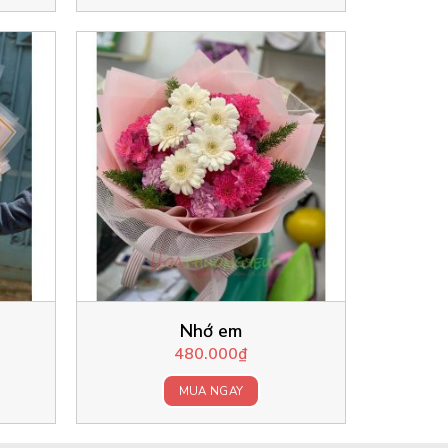
Nhớ em
480.000
₫
MUA NGAY