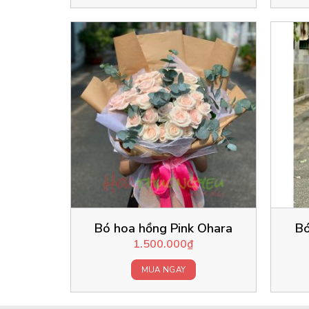
Bó hoa hồng Pink Ohara
Bó
1.500.000
₫
MUA NGAY