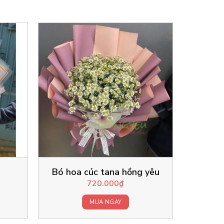
Bó hoa cúc tana hồng yêu
720.000
₫
MUA NGAY