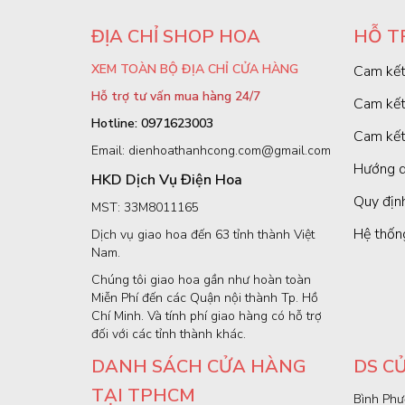
ĐỊA CHỈ SHOP HOA
HỖ T
XEM TOÀN BỘ ĐỊA CHỈ CỬA HÀNG
Cam kết
Hỗ trợ tư vấn mua hàng 24/7
Cam kết
Hotline: 0971623003
Cam kết
Email: dienhoathanhcong.com@gmail.com
Hướng d
HKD Dịch Vụ Điện Hoa
Quy định
MST: 33M8011165
Hệ thốn
Dịch vụ giao hoa đến 63 tỉnh thành Việt
Nam.
Chúng tôi giao hoa gần như hoàn toàn
Miễn Phí đến các Quận nội thành Tp. Hồ
Chí Minh. Và tính phí giao hàng có hỗ trợ
đối với các tỉnh thành khác.
DANH SÁCH CỬA HÀNG
DS C
TẠI TPHCM
Bình Phư