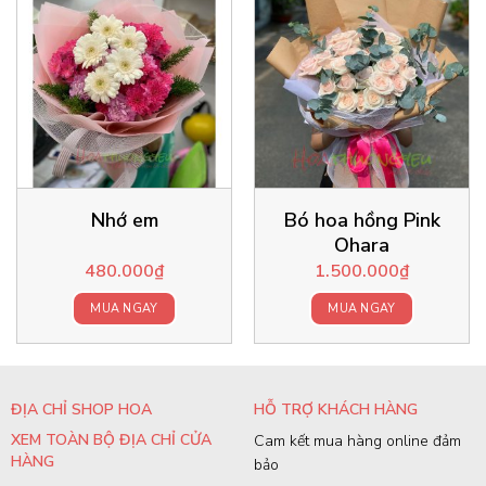
Nhớ em
Bó hoa hồng Pink
Ohara
480.000
₫
1.500.000
₫
MUA NGAY
MUA NGAY
ĐỊA CHỈ SHOP HOA
HỖ TRỢ KHÁCH HÀNG
XEM TOÀN BỘ ĐỊA CHỈ CỬA
Cam kết mua hàng online đảm
HÀNG
bảo