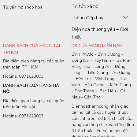
Tin tức xã hội
Tư vấn mở shop hoa
Thông điệp hay
Điện hoa thương yêu – Giới
thiệu
DANH SÁCH CỬA HÀNG TẠI
DS CỬA HÀNG MIỀN NAM
TPHCM
Bình Phước - Bình Dương -
Đồng Nai - Tây Ninh - Bà Rịa-
Địa điểm giao hàng tại các quận
Vũng Tàu - Long An - Đồng
trên toàn TP. HCM
Tháp - Tiền Giang - An Giang
Hotline: 0971623003
- Bến Tre - Vĩnh Long - Trà
Vinh - Hậu Giang - Kiên Giang
DANH SÁCH CỬA HÀNG HÀ
- Sóc Trăng - Bạc Liêu - Cà
NỘI
Mau - Cần Thơ
Địa điểm giao hàng tại các quận
Dienhoathanhcong nhận giao
trên toàn Hà Nội
tận nơi tất cả các huyện thuộc
Hotline: 0971623003
các tỉnh trên. Để biết chi tiết cửa
hàng vui lòng click vào từng tỉnh
ở trên hoặc liên hệ hotline để
được tư vấn viên hỗ trợ.