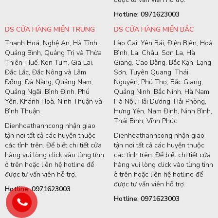
Hotline: 0971623003
DS CỬA HÀNG MIỀN TRUNG
DS CỬA HÀNG MIỀN BẮC
Thanh Hoá, Nghệ An, Hà Tĩnh,
Lào Cai, Yên Bái, Điện Biên, Hoà
Quảng Bình, Quảng Trị và Thừa
Bình, Lai Châu, Sơn La, Hà
Thiên-Huế, Kon Tum, Gia Lai,
Giang, Cao Bằng, Bắc Kạn, Lạng
Đắc Lắc, Đắc Nông và Lâm
Sơn, Tuyên Quang, Thái
Đồng, Đà Nẵng, Quảng Nam,
Nguyên, Phú Thọ, Bắc Giang,
Quảng Ngãi, Bình Định, Phú
Quảng Ninh, Bắc Ninh, Hà Nam,
Yên, Khánh Hoà, Ninh Thuận và
Hà Nội, Hải Dương, Hải Phòng,
Bình Thuận
Hưng Yên, Nam Định, Ninh Bình,
Thái Bình, Vĩnh Phúc
Dienhoathanhcong nhận giao
tận nơi tất cả các huyện thuộc
Dienhoathanhcong nhận giao
các tỉnh trên. Để biết chi tiết cửa
tận nơi tất cả các huyện thuộc
hàng vui lòng click vào từng tỉnh
các tỉnh trên. Để biết chi tiết cửa
ở trên hoặc liên hệ hotline để
hàng vui lòng click vào từng tỉnh
được tư vấn viên hỗ trợ.
ở trên hoặc liên hệ hotline để
được tư vấn viên hỗ trợ.
Hotline: 0971623003
Hotline: 0971623003