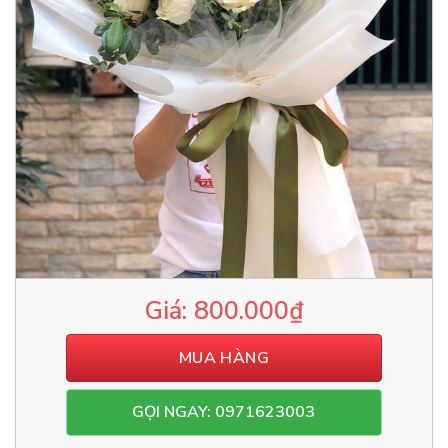
800.000
₫
MUA HÀNG
GỌI NGAY: 0971623003