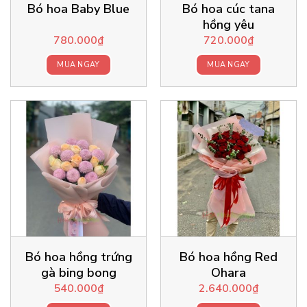
Bó hoa Baby Blue
Bó hoa cúc tana
hồng yêu
780.000
₫
720.000
₫
MUA NGAY
MUA NGAY
Bó hoa hồng trứng
Bó hoa hồng Red
gà bing bong
Ohara
540.000
₫
2.640.000
₫