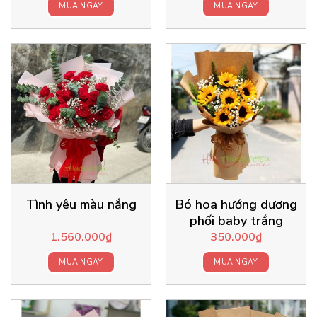
MUA NGAY
MUA NGAY
Tình yêu màu nắng
Bó hoa hướng dương
phối baby trắng
1.560.000
₫
350.000
₫
MUA NGAY
MUA NGAY