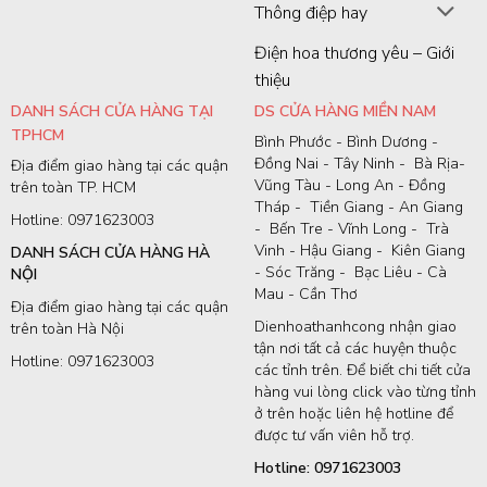
Thông điệp hay
Điện hoa thương yêu – Giới
thiệu
DANH SÁCH CỬA HÀNG TẠI
DS CỬA HÀNG MIỀN NAM
TPHCM
Bình Phước - Bình Dương -
Đồng Nai - Tây Ninh - Bà Rịa-
Địa điểm giao hàng tại các quận
Vũng Tàu - Long An - Đồng
trên toàn TP. HCM
Tháp - Tiền Giang - An Giang
Hotline: 0971623003
- Bến Tre - Vĩnh Long - Trà
Vinh - Hậu Giang - Kiên Giang
DANH SÁCH CỬA HÀNG HÀ
- Sóc Trăng - Bạc Liêu - Cà
NỘI
Mau - Cần Thơ
Địa điểm giao hàng tại các quận
Dienhoathanhcong nhận giao
trên toàn Hà Nội
tận nơi tất cả các huyện thuộc
Hotline: 0971623003
các tỉnh trên. Để biết chi tiết cửa
hàng vui lòng click vào từng tỉnh
ở trên hoặc liên hệ hotline để
được tư vấn viên hỗ trợ.
Hotline: 0971623003