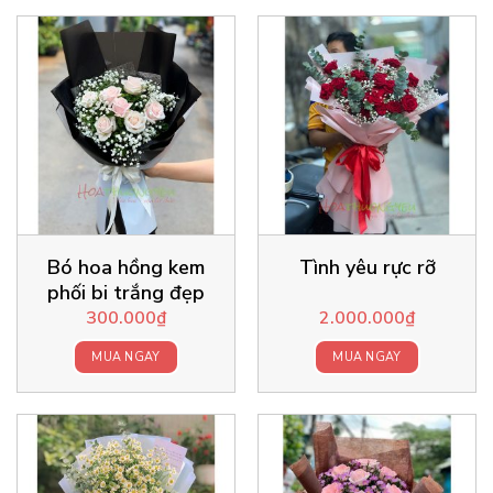
Bó hoa hồng kem
Tình yêu rực rỡ
phối bi trắng đẹp
300.000
₫
2.000.000
₫
MUA NGAY
MUA NGAY