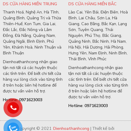
DS CỬA HÀNG MIỀN TRUNG
DS CỬA HÀNG MIỀN BẮC
Thanh Hoá, Nghệ An, Hà Tĩnh,
Lào Cai, Yên Bái, Điện Biên, Hoà
Quảng Bình, Quảng Trị và Thừa
Bình, Lai Châu, Sơn La, Hà
Thiên-Huế, Kon Tum, Gia Lai,
Giang, Cao Bằng, Bắc Kạn, Lạng
Đắc Lắc, Đắc Nông và Lâm
Sơn, Tuyên Quang, Thái
Đồng, Đà Nẵng, Quảng Nam,
Nguyên, Phú Thọ, Bắc Giang,
Quảng Ngãi, Bình Định, Phú
Quảng Ninh, Bắc Ninh, Hà Nam,
Yên, Khánh Hoà, Ninh Thuận và
Hà Nội, Hải Dương, Hải Phòng,
Bình Thuận
Hưng Yên, Nam Định, Ninh Bình,
Thái Bình, Vĩnh Phúc
Dienhoathanhcong nhận giao
tận nơi tất cả các huyện thuộc
Dienhoathanhcong nhận giao
các tỉnh trên. Để biết chi tiết cửa
tận nơi tất cả các huyện thuộc
hàng vui lòng click vào từng tỉnh
các tỉnh trên. Để biết chi tiết cửa
ở trên hoặc liên hệ hotline để
hàng vui lòng click vào từng tỉnh
được tư vấn viên hỗ trợ.
ở trên hoặc liên hệ hotline để
được tư vấn viên hỗ trợ.
Hotline: 0971623003
Hotline: 0971623003
Copyright © 2021
Dienhoathanhcong
| Thiết kế bởi