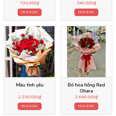
720.000
₫
540.000
₫
MUA NGAY
MUA NGAY
Màu tình yêu
Bó hoa hồng Red
Ohara
2.200.000
₫
2.640.000
₫
MUA NGAY
MUA NGAY