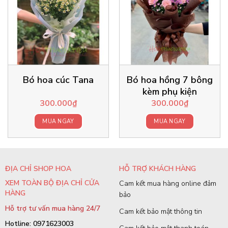
Bó hoa cúc Tana
Bó hoa hồng 7 bông
kèm phụ kiện
300.000
₫
300.000
₫
MUA NGAY
MUA NGAY
ĐỊA CHỈ SHOP HOA
HỖ TRỢ KHÁCH HÀNG
XEM TOÀN BỘ ĐỊA CHỈ CỬA
Cam kết mua hàng online đảm
HÀNG
bảo
Hỗ trợ tư vấn mua hàng 24/7
Cam kết bảo mật thông tin
Hotline: 0971623003