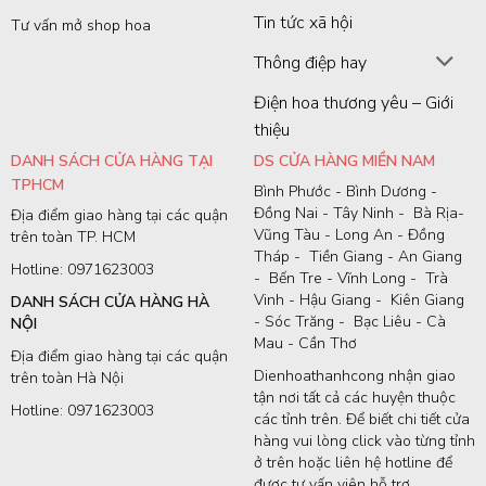
Tin tức xã hội
Tư vấn mở shop hoa
Thông điệp hay
Điện hoa thương yêu – Giới
thiệu
DANH SÁCH CỬA HÀNG TẠI
DS CỬA HÀNG MIỀN NAM
TPHCM
Bình Phước - Bình Dương -
Đồng Nai - Tây Ninh - Bà Rịa-
Địa điểm giao hàng tại các quận
Vũng Tàu - Long An - Đồng
trên toàn TP. HCM
Tháp - Tiền Giang - An Giang
Hotline: 0971623003
- Bến Tre - Vĩnh Long - Trà
Vinh - Hậu Giang - Kiên Giang
DANH SÁCH CỬA HÀNG HÀ
- Sóc Trăng - Bạc Liêu - Cà
NỘI
Mau - Cần Thơ
Địa điểm giao hàng tại các quận
Dienhoathanhcong nhận giao
trên toàn Hà Nội
tận nơi tất cả các huyện thuộc
Hotline: 0971623003
các tỉnh trên. Để biết chi tiết cửa
hàng vui lòng click vào từng tỉnh
ở trên hoặc liên hệ hotline để
được tư vấn viên hỗ trợ.