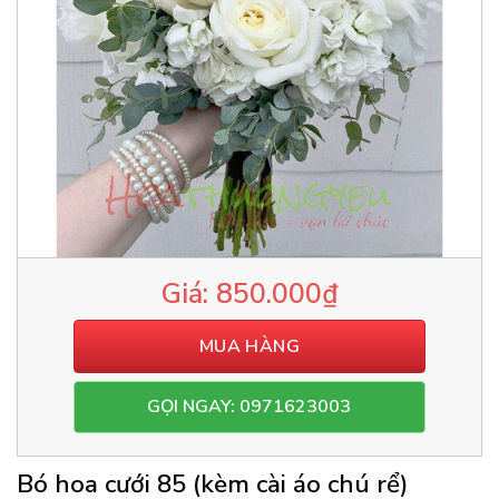
850.000
₫
MUA HÀNG
GỌI NGAY: 0971623003
Bó hoa cưới 85 (kèm cài áo chú rể)