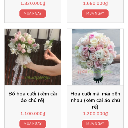
1.320.000
₫
1.680.000
₫
MUA NGAY
MUA NGAY
Bó hoa cưới (kèm cài
Hoa cưới mãi mãi bên
áo chú rể)
nhau (kèm cài áo chú
rể)
1.100.000
₫
1.200.000
₫
MUA NGAY
MUA NGAY