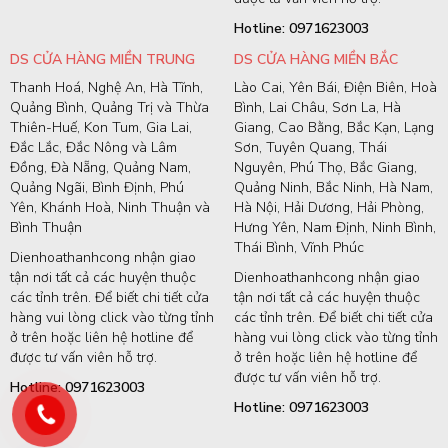
Hotline: 0971623003
DS CỬA HÀNG MIỀN TRUNG
DS CỬA HÀNG MIỀN BẮC
Thanh Hoá, Nghệ An, Hà Tĩnh,
Lào Cai, Yên Bái, Điện Biên, Hoà
Quảng Bình, Quảng Trị và Thừa
Bình, Lai Châu, Sơn La, Hà
Thiên-Huế, Kon Tum, Gia Lai,
Giang, Cao Bằng, Bắc Kạn, Lạng
Đắc Lắc, Đắc Nông và Lâm
Sơn, Tuyên Quang, Thái
Đồng, Đà Nẵng, Quảng Nam,
Nguyên, Phú Thọ, Bắc Giang,
Quảng Ngãi, Bình Định, Phú
Quảng Ninh, Bắc Ninh, Hà Nam,
Yên, Khánh Hoà, Ninh Thuận và
Hà Nội, Hải Dương, Hải Phòng,
Bình Thuận
Hưng Yên, Nam Định, Ninh Bình,
Thái Bình, Vĩnh Phúc
Dienhoathanhcong nhận giao
tận nơi tất cả các huyện thuộc
Dienhoathanhcong nhận giao
các tỉnh trên. Để biết chi tiết cửa
tận nơi tất cả các huyện thuộc
hàng vui lòng click vào từng tỉnh
các tỉnh trên. Để biết chi tiết cửa
ở trên hoặc liên hệ hotline để
hàng vui lòng click vào từng tỉnh
được tư vấn viên hỗ trợ.
ở trên hoặc liên hệ hotline để
được tư vấn viên hỗ trợ.
Hotline: 0971623003
Hotline: 0971623003