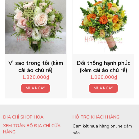
Vì sao trong tôi (kèm
Đồi thông hạnh phúc
cài áo chú rể)
(kèm cài áo chú rể)
1.320.000
₫
1.060.000
₫
MUA NGAY
MUA NGAY
ĐỊA CHỈ SHOP HOA
HỖ TRỢ KHÁCH HÀNG
XEM TOÀN BỘ ĐỊA CHỈ CỬA
Cam kết mua hàng online đảm
HÀNG
bảo