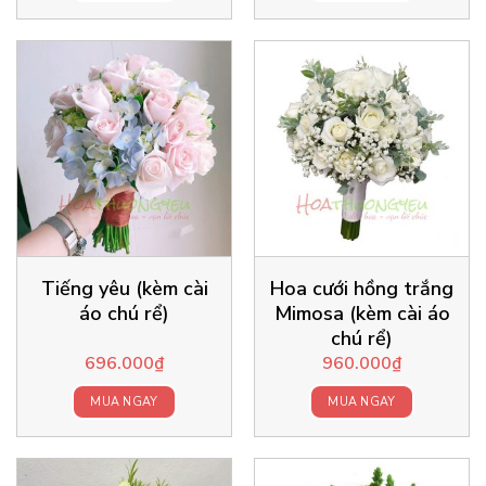
Tiếng yêu (kèm cài
Hoa cưới hồng trắng
áo chú rể)
Mimosa (kèm cài áo
chú rể)
696.000
₫
960.000
₫
MUA NGAY
MUA NGAY