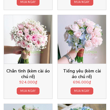
MUA NGAY
MUA NGAY
Chân tình (kèm cài áo
Tiếng yêu (kèm cài
chú rể)
áo chú rể)
924.000
₫
696.000
₫
MUA NGAY
MUA NGAY