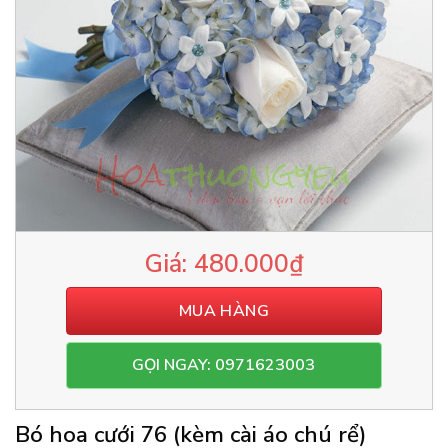
480.000
₫
MUA HÀNG
GỌI NGAY: 0971623003
Bó hoa cưới 76 (kèm cài áo chú rể)