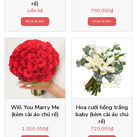
rể)
Liên hệ
790.000
₫
MUA NGAY
MUA NGAY
Will You Marry Me
Hoa cưới hồng trắng
(kèm cài áo chú rể)
baby (kèm cài áo chú
rể)
1.320.000
₫
720.000
₫