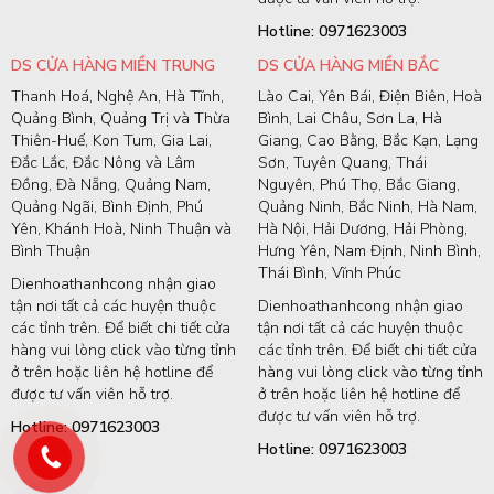
Hotline: 0971623003
DS CỬA HÀNG MIỀN TRUNG
DS CỬA HÀNG MIỀN BẮC
Thanh Hoá, Nghệ An, Hà Tĩnh,
Lào Cai, Yên Bái, Điện Biên, Hoà
Quảng Bình, Quảng Trị và Thừa
Bình, Lai Châu, Sơn La, Hà
Thiên-Huế, Kon Tum, Gia Lai,
Giang, Cao Bằng, Bắc Kạn, Lạng
Đắc Lắc, Đắc Nông và Lâm
Sơn, Tuyên Quang, Thái
Đồng, Đà Nẵng, Quảng Nam,
Nguyên, Phú Thọ, Bắc Giang,
Quảng Ngãi, Bình Định, Phú
Quảng Ninh, Bắc Ninh, Hà Nam,
Yên, Khánh Hoà, Ninh Thuận và
Hà Nội, Hải Dương, Hải Phòng,
Bình Thuận
Hưng Yên, Nam Định, Ninh Bình,
Thái Bình, Vĩnh Phúc
Dienhoathanhcong nhận giao
tận nơi tất cả các huyện thuộc
Dienhoathanhcong nhận giao
các tỉnh trên. Để biết chi tiết cửa
tận nơi tất cả các huyện thuộc
hàng vui lòng click vào từng tỉnh
các tỉnh trên. Để biết chi tiết cửa
ở trên hoặc liên hệ hotline để
hàng vui lòng click vào từng tỉnh
được tư vấn viên hỗ trợ.
ở trên hoặc liên hệ hotline để
được tư vấn viên hỗ trợ.
Hotline: 0971623003
Hotline: 0971623003