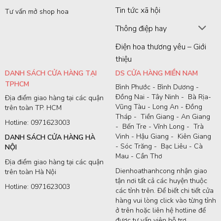
Tin tức xã hội
Tư vấn mở shop hoa
Thông điệp hay
Điện hoa thương yêu – Giới
thiệu
DANH SÁCH CỬA HÀNG TẠI
DS CỬA HÀNG MIỀN NAM
TPHCM
Bình Phước - Bình Dương -
Đồng Nai - Tây Ninh - Bà Rịa-
Địa điểm giao hàng tại các quận
Vũng Tàu - Long An - Đồng
trên toàn TP. HCM
Tháp - Tiền Giang - An Giang
Hotline: 0971623003
- Bến Tre - Vĩnh Long - Trà
Vinh - Hậu Giang - Kiên Giang
DANH SÁCH CỬA HÀNG HÀ
- Sóc Trăng - Bạc Liêu - Cà
NỘI
Mau - Cần Thơ
Địa điểm giao hàng tại các quận
Dienhoathanhcong nhận giao
trên toàn Hà Nội
tận nơi tất cả các huyện thuộc
Hotline: 0971623003
các tỉnh trên. Để biết chi tiết cửa
hàng vui lòng click vào từng tỉnh
ở trên hoặc liên hệ hotline để
được tư vấn viên hỗ trợ.