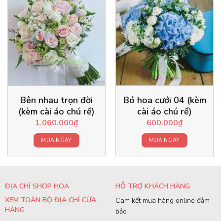
Bên nhau trọn đời
Bó hoa cưới 04 (kèm
(kèm cài áo chú rể)
cài áo chú rể)
1.060.000
₫
600.000
₫
MUA NGAY
MUA NGAY
ĐỊA CHỈ SHOP HOA
HỖ TRỢ KHÁCH HÀNG
XEM TOÀN BỘ ĐỊA CHỈ CỬA
Cam kết mua hàng online đảm
HÀNG
bảo