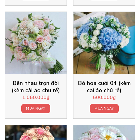
Bên nhau trọn đời
Bó hoa cưới 04 (kèm
(kèm cài áo chú rể)
cài áo chú rể)
1.060.000
₫
600.000
₫
MUA NGAY
MUA NGAY