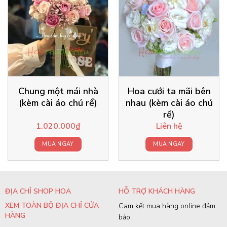
Chung một mái nhà
Hoa cưới ta mãi bên
(kèm cài áo chú rể)
nhau (kèm cài áo chú
rể)
1.020.000
₫
Liên hệ
MUA NGAY
MUA NGAY
ĐỊA CHỈ SHOP HOA
HỖ TRỢ KHÁCH HÀNG
XEM TOÀN BỘ ĐỊA CHỈ CỬA
Cam kết mua hàng online đảm
HÀNG
bảo