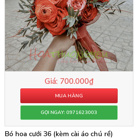
700.000
₫
MUA HÀNG
GỌI NGAY: 0971623003
Bó hoa cưới 36 (kèm cài áo chú rể)