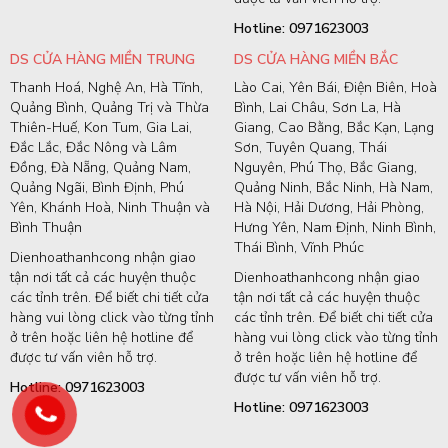
Hotline: 0971623003
DS CỬA HÀNG MIỀN TRUNG
DS CỬA HÀNG MIỀN BẮC
Thanh Hoá, Nghệ An, Hà Tĩnh,
Lào Cai, Yên Bái, Điện Biên, Hoà
Quảng Bình, Quảng Trị và Thừa
Bình, Lai Châu, Sơn La, Hà
Thiên-Huế, Kon Tum, Gia Lai,
Giang, Cao Bằng, Bắc Kạn, Lạng
Đắc Lắc, Đắc Nông và Lâm
Sơn, Tuyên Quang, Thái
Đồng, Đà Nẵng, Quảng Nam,
Nguyên, Phú Thọ, Bắc Giang,
Quảng Ngãi, Bình Định, Phú
Quảng Ninh, Bắc Ninh, Hà Nam,
Yên, Khánh Hoà, Ninh Thuận và
Hà Nội, Hải Dương, Hải Phòng,
Bình Thuận
Hưng Yên, Nam Định, Ninh Bình,
Thái Bình, Vĩnh Phúc
Dienhoathanhcong nhận giao
tận nơi tất cả các huyện thuộc
Dienhoathanhcong nhận giao
các tỉnh trên. Để biết chi tiết cửa
tận nơi tất cả các huyện thuộc
hàng vui lòng click vào từng tỉnh
các tỉnh trên. Để biết chi tiết cửa
ở trên hoặc liên hệ hotline để
hàng vui lòng click vào từng tỉnh
được tư vấn viên hỗ trợ.
ở trên hoặc liên hệ hotline để
được tư vấn viên hỗ trợ.
Hotline: 0971623003
Hotline: 0971623003