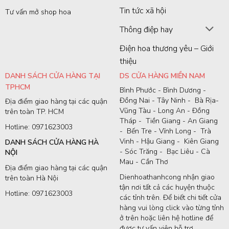
Tin tức xã hội
Tư vấn mở shop hoa
Thông điệp hay
Điện hoa thương yêu – Giới
thiệu
DANH SÁCH CỬA HÀNG TẠI
DS CỬA HÀNG MIỀN NAM
TPHCM
Bình Phước - Bình Dương -
Đồng Nai - Tây Ninh - Bà Rịa-
Địa điểm giao hàng tại các quận
Vũng Tàu - Long An - Đồng
trên toàn TP. HCM
Tháp - Tiền Giang - An Giang
Hotline: 0971623003
- Bến Tre - Vĩnh Long - Trà
Vinh - Hậu Giang - Kiên Giang
DANH SÁCH CỬA HÀNG HÀ
- Sóc Trăng - Bạc Liêu - Cà
NỘI
Mau - Cần Thơ
Địa điểm giao hàng tại các quận
Dienhoathanhcong nhận giao
trên toàn Hà Nội
tận nơi tất cả các huyện thuộc
Hotline: 0971623003
các tỉnh trên. Để biết chi tiết cửa
hàng vui lòng click vào từng tỉnh
ở trên hoặc liên hệ hotline để
được tư vấn viên hỗ trợ.