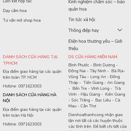
Liên kết hợp tác
Kinh nghiệm chăm sóc – bảo
quản hoa
Dạy cắm hoa
Tin tức xã hội
Tư vấn mở shop hoa
Thông điệp hay
Điện hoa thương yêu – Giới
thiệu
DANH SÁCH CỬA HÀNG TẠI
DS CỬA HÀNG MIỀN NAM
TPHCM
Bình Phước - Bình Dương -
Đồng Nai - Tây Ninh - Bà Rịa-
Địa điểm giao hàng tại các quận
Vũng Tàu - Long An - Đồng
trên toàn TP. HCM
Tháp - Tiền Giang - An Giang
Hotline: 0971623003
- Bến Tre - Vĩnh Long - Trà
Vinh - Hậu Giang - Kiên Giang
DANH SÁCH CỬA HÀNG HÀ
- Sóc Trăng - Bạc Liêu - Cà
NỘI
Mau - Cần Thơ
Địa điểm giao hàng tại các quận
Dienhoathanhcong nhận giao
trên toàn Hà Nội
tận nơi tất cả các huyện thuộc
Hotline: 0971623003
các tỉnh trên. Để biết chi tiết cửa