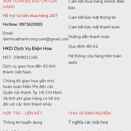
XEM TOÀN BỘ ĐỊA CHỈ CỬA
Cam kết mua hàng online đảm
HÀNG
bảo
Hỗ trợ tư vấn mua hàng 24/7
Cam kết bảo mật thông tin
Hotline: 0971623003
Cam kết bảo mật thanh toán
Email:
Hướng dẫn thanh toán
dienhoathanhcong.com@gmail.com
Quy định đổi trả
HKD Dịch Vụ Điện Hoa
Hệ thống cửa hàng trên toàn
MST: 33M8011165
quốc
Dịch vụ giao hoa đến 63 tỉnh
thành Việt Nam.
Chúng tôi giao hoa gần như
hoàn toàn Miễn Phí đến các
Quận nội thành Tp. Hồ Chí Minh.
Và tính phí giao hàng có hỗ trợ
đối với các tỉnh thành khác.
HỢP TÁC - LIÊN KẾT
CHIA SẺ KINH NGHIỆM
Ý nghĩa các loài hoa
Thông tin tuyển dụng