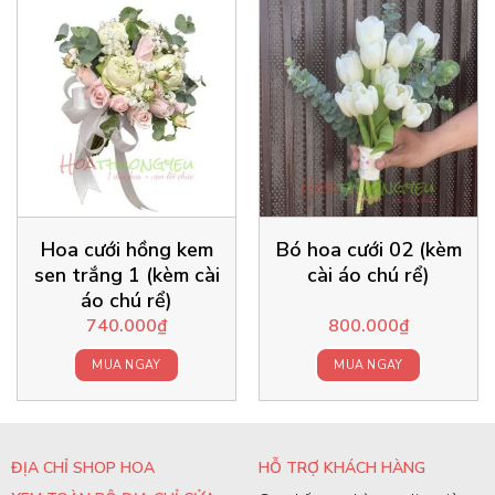
Hoa cưới hồng kem
Bó hoa cưới 02 (kèm
sen trắng 1 (kèm cài
cài áo chú rể)
áo chú rể)
740.000
₫
800.000
₫
MUA NGAY
MUA NGAY
ĐỊA CHỈ SHOP HOA
HỖ TRỢ KHÁCH HÀNG