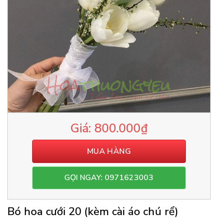
800.000
₫
MUA HÀNG
GỌI NGAY: 0971623003
Bó hoa cưới 20 (kèm cài áo chú rể)