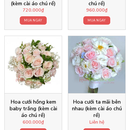
(kèm cài áo chú rể)
chú rể)
720.000
₫
960.000
₫
MUA NGAY
MUA NGAY
Hoa cưới hồng kem
Hoa cưới ta mãi bên
baby trắng (kèm cài
nhau (kèm cài áo chú
áo chú rể)
rể)
600.000
₫
Liên hệ