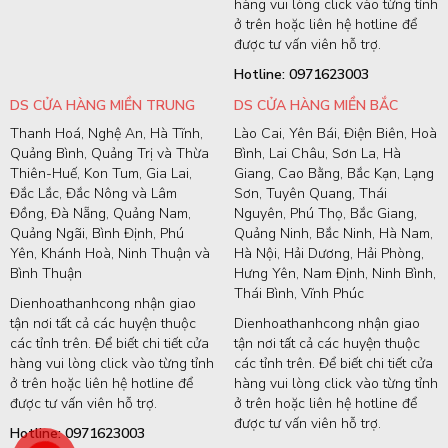
hàng vui lòng click vào từng tỉnh
ở trên hoặc liên hệ hotline để
được tư vấn viên hỗ trợ.
Hotline: 0971623003
DS CỬA HÀNG MIỀN TRUNG
DS CỬA HÀNG MIỀN BẮC
Thanh Hoá, Nghệ An, Hà Tĩnh,
Lào Cai, Yên Bái, Điện Biên, Hoà
Quảng Bình, Quảng Trị và Thừa
Bình, Lai Châu, Sơn La, Hà
Thiên-Huế, Kon Tum, Gia Lai,
Giang, Cao Bằng, Bắc Kạn, Lạng
Đắc Lắc, Đắc Nông và Lâm
Sơn, Tuyên Quang, Thái
Đồng, Đà Nẵng, Quảng Nam,
Nguyên, Phú Thọ, Bắc Giang,
Quảng Ngãi, Bình Định, Phú
Quảng Ninh, Bắc Ninh, Hà Nam,
Yên, Khánh Hoà, Ninh Thuận và
Hà Nội, Hải Dương, Hải Phòng,
Bình Thuận
Hưng Yên, Nam Định, Ninh Bình,
Thái Bình, Vĩnh Phúc
Dienhoathanhcong nhận giao
tận nơi tất cả các huyện thuộc
Dienhoathanhcong nhận giao
các tỉnh trên. Để biết chi tiết cửa
tận nơi tất cả các huyện thuộc
hàng vui lòng click vào từng tỉnh
các tỉnh trên. Để biết chi tiết cửa
ở trên hoặc liên hệ hotline để
hàng vui lòng click vào từng tỉnh
được tư vấn viên hỗ trợ.
ở trên hoặc liên hệ hotline để
được tư vấn viên hỗ trợ.
Hotline: 0971623003