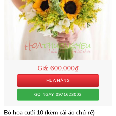
600.000
₫
MUA HÀNG
GỌI NGAY: 0971623003
Bó hoa cưới 10 (kèm cài áo chú rể)