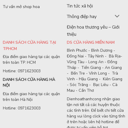
Tin tức xã hội
Tư vấn mở shop hoa
Thông điệp hay
Điện hoa thương yêu – Giới
thiệu
DANH SÁCH CỬA HÀNG TẠI
DS CỬA HÀNG MIỀN NAM
TPHCM
Bình Phước - Bình Dương -
Đồng Nai - Tây Ninh - Bà Rịa-
Địa điểm giao hàng tại các quận
Vũng Tàu - Long An - Đồng
trên toàn TP. HCM
Tháp - Tiền Giang - An Giang
Hotline: 0971623003
- Bến Tre - Vĩnh Long - Trà
Vinh - Hậu Giang - Kiên Giang
DANH SÁCH CỬA HÀNG HÀ
- Sóc Trăng - Bạc Liêu - Cà
NỘI
Mau - Cần Thơ
Địa điểm giao hàng tại các quận
Dienhoathanhcong nhận giao
trên toàn Hà Nội
tận nơi tất cả các huyện thuộc
Hotline: 0971623003
các tỉnh trên. Để biết chi tiết cửa
hàng vui lòng click vào từng tỉnh
ở trên hoặc liên hệ hotline để
được tư vấn viên hỗ trợ.