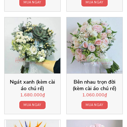
MUA NGAY
MUA NGAY
Ngát xanh (kèm cài
Bên nhau trọn đời
áo chú rể)
(kèm cài áo chú rể)
1.680.000
₫
1.060.000
₫
MUA NGAY
MUA NGAY