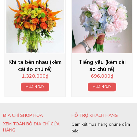
Khi ta bên nhau (kèm
Tiếng yêu (kèm cài
cài áo chú rể)
áo chú rể)
1.320.000
₫
696.000
₫
MUA NGAY
MUA NGAY
ĐỊA CHỈ SHOP HOA
HỖ TRỢ KHÁCH HÀNG
XEM TOÀN BỘ ĐỊA CHỈ CỬA
Cam kết mua hàng online đảm
HÀNG
bảo