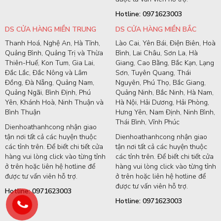
Hotline: 0971623003
DS CỬA HÀNG MIỀN TRUNG
DS CỬA HÀNG MIỀN BẮC
Thanh Hoá, Nghệ An, Hà Tĩnh,
Lào Cai, Yên Bái, Điện Biên, Hoà
Quảng Bình, Quảng Trị và Thừa
Bình, Lai Châu, Sơn La, Hà
Thiên-Huế, Kon Tum, Gia Lai,
Giang, Cao Bằng, Bắc Kạn, Lạng
Đắc Lắc, Đắc Nông và Lâm
Sơn, Tuyên Quang, Thái
Đồng, Đà Nẵng, Quảng Nam,
Nguyên, Phú Thọ, Bắc Giang,
Quảng Ngãi, Bình Định, Phú
Quảng Ninh, Bắc Ninh, Hà Nam,
Yên, Khánh Hoà, Ninh Thuận và
Hà Nội, Hải Dương, Hải Phòng,
Bình Thuận
Hưng Yên, Nam Định, Ninh Bình,
Thái Bình, Vĩnh Phúc
Dienhoathanhcong nhận giao
tận nơi tất cả các huyện thuộc
Dienhoathanhcong nhận giao
các tỉnh trên. Để biết chi tiết cửa
tận nơi tất cả các huyện thuộc
hàng vui lòng click vào từng tỉnh
các tỉnh trên. Để biết chi tiết cửa
ở trên hoặc liên hệ hotline để
hàng vui lòng click vào từng tỉnh
được tư vấn viên hỗ trợ.
ở trên hoặc liên hệ hotline để
được tư vấn viên hỗ trợ.
Hotline: 0971623003
Hotline: 0971623003