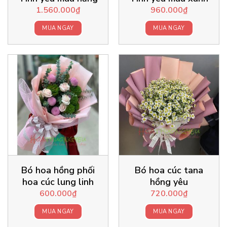
1.560.000
₫
960.000
₫
MUA NGAY
MUA NGAY
Bó hoa hồng phối
Bó hoa cúc tana
hoa cúc lung linh
hồng yêu
600.000
₫
720.000
₫
MUA NGAY
MUA NGAY