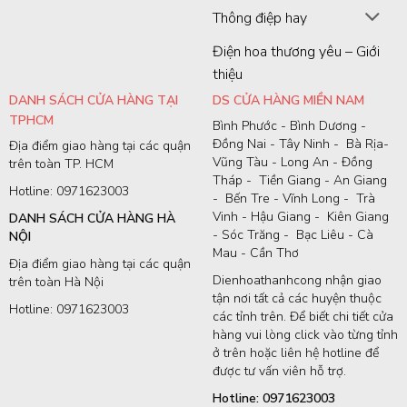
Thông điệp hay
Điện hoa thương yêu – Giới
thiệu
DANH SÁCH CỬA HÀNG TẠI
DS CỬA HÀNG MIỀN NAM
TPHCM
Bình Phước - Bình Dương -
Đồng Nai - Tây Ninh - Bà Rịa-
Địa điểm giao hàng tại các quận
Vũng Tàu - Long An - Đồng
trên toàn TP. HCM
Tháp - Tiền Giang - An Giang
Hotline: 0971623003
- Bến Tre - Vĩnh Long - Trà
Vinh - Hậu Giang - Kiên Giang
DANH SÁCH CỬA HÀNG HÀ
- Sóc Trăng - Bạc Liêu - Cà
NỘI
Mau - Cần Thơ
Địa điểm giao hàng tại các quận
Dienhoathanhcong nhận giao
trên toàn Hà Nội
tận nơi tất cả các huyện thuộc
Hotline: 0971623003
các tỉnh trên. Để biết chi tiết cửa
hàng vui lòng click vào từng tỉnh
ở trên hoặc liên hệ hotline để
được tư vấn viên hỗ trợ.
Hotline: 0971623003