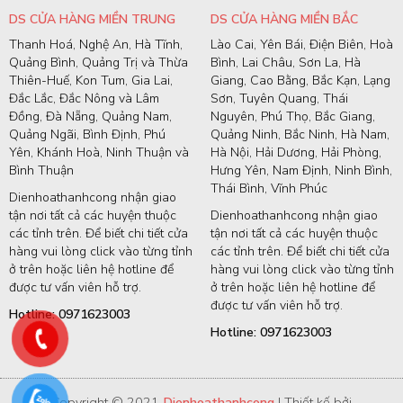
DS CỬA HÀNG MIỀN TRUNG
DS CỬA HÀNG MIỀN BẮC
Thanh Hoá, Nghệ An, Hà Tĩnh,
Lào Cai, Yên Bái, Điện Biên, Hoà
Quảng Bình, Quảng Trị và Thừa
Bình, Lai Châu, Sơn La, Hà
Thiên-Huế, Kon Tum, Gia Lai,
Giang, Cao Bằng, Bắc Kạn, Lạng
Đắc Lắc, Đắc Nông và Lâm
Sơn, Tuyên Quang, Thái
Đồng, Đà Nẵng, Quảng Nam,
Nguyên, Phú Thọ, Bắc Giang,
Quảng Ngãi, Bình Định, Phú
Quảng Ninh, Bắc Ninh, Hà Nam,
Yên, Khánh Hoà, Ninh Thuận và
Hà Nội, Hải Dương, Hải Phòng,
Bình Thuận
Hưng Yên, Nam Định, Ninh Bình,
Thái Bình, Vĩnh Phúc
Dienhoathanhcong nhận giao
tận nơi tất cả các huyện thuộc
Dienhoathanhcong nhận giao
các tỉnh trên. Để biết chi tiết cửa
tận nơi tất cả các huyện thuộc
hàng vui lòng click vào từng tỉnh
các tỉnh trên. Để biết chi tiết cửa
ở trên hoặc liên hệ hotline để
hàng vui lòng click vào từng tỉnh
được tư vấn viên hỗ trợ.
ở trên hoặc liên hệ hotline để
được tư vấn viên hỗ trợ.
Hotline: 0971623003
Hotline: 0971623003
Copyright © 2021
Dienhoathanhcong
| Thiết kế bởi