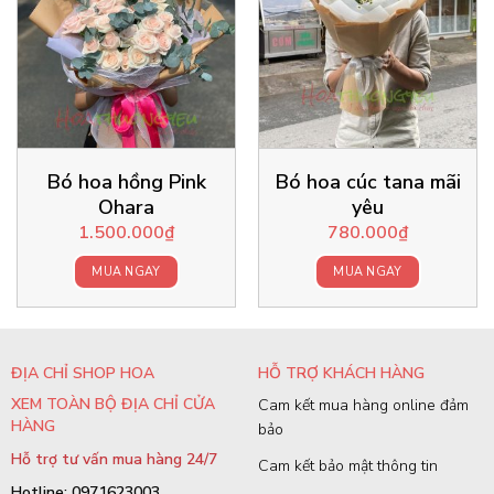
Bó hoa hồng Pink
Bó hoa cúc tana mãi
Ohara
yêu
1.500.000
₫
780.000
₫
MUA NGAY
MUA NGAY
ĐỊA CHỈ SHOP HOA
HỖ TRỢ KHÁCH HÀNG
XEM TOÀN BỘ ĐỊA CHỈ CỬA
Cam kết mua hàng online đảm
HÀNG
bảo
Hỗ trợ tư vấn mua hàng 24/7
Cam kết bảo mật thông tin
Hotline: 0971623003