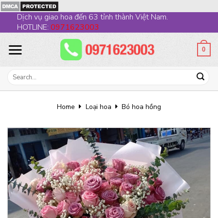
Skip
Dịch vụ giao hoa đến 63 tỉnh thành Việt Nam.
to
HOTLINE:
0971623003
content
0
Search
for:
Home
Loại hoa
Bó hoa hồng