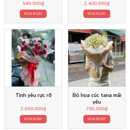
540.000
₫
2.400.000
₫
MUA NGAY
MUA NGAY
Tình yêu rực rỡ
Bó hoa cúc tana mãi
yêu
2.000.000
₫
780.000
₫
MUA NGAY
MUA NGAY