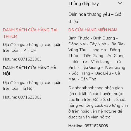
Thông điệp hay
Điện hoa thương yêu – Giới
thiệu
DANH SÁCH CỬA HÀNG TẠI
DS CỬA HÀNG MIỀN NAM
TPHCM
Bình Phước - Bình Dương -
Đồng Nai - Tây Ninh - Bà Rịa-
Địa điểm giao hàng tại các quận
Vũng Tàu - Long An - Đồng
trên toàn TP. HCM
Tháp - Tiền Giang - An Giang
Hotline: 0971623003
- Bến Tre - Vĩnh Long - Trà
Vinh - Hậu Giang - Kiên Giang
DANH SÁCH CỬA HÀNG HÀ
- Sóc Trăng - Bạc Liêu - Cà
NỘI
Mau - Cần Thơ
Địa điểm giao hàng tại các quận
Dienhoathanhcong nhận giao
trên toàn Hà Nội
tận nơi tất cả các huyện thuộc
Hotline: 0971623003
các tỉnh trên. Để biết chi tiết cửa
hàng vui lòng click vào từng tỉnh
ở trên hoặc liên hệ hotline để
được tư vấn viên hỗ trợ.
Hotline: 0971623003