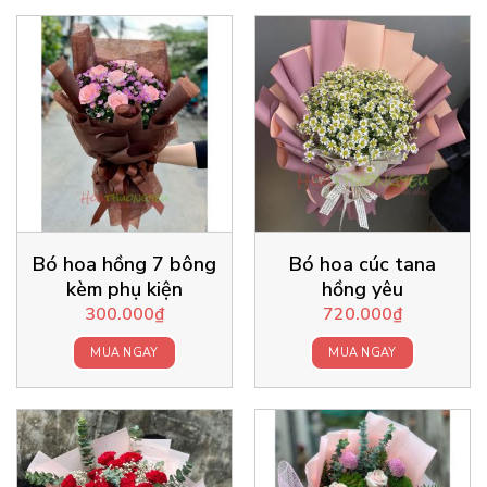
Bó hoa hồng 7 bông
Bó hoa cúc tana
kèm phụ kiện
hồng yêu
300.000
₫
720.000
₫
MUA NGAY
MUA NGAY