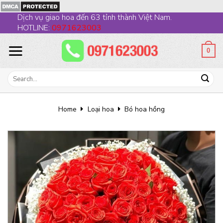
Skip
Dịch vụ giao hoa đến 63 tỉnh thành Việt Nam.
to
HOTLINE:
0971623003
content
0
Search
for:
Home
Loại hoa
Bó hoa hồng