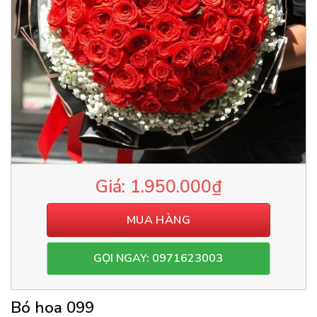
1.950.000
₫
MUA HÀNG
GỌI NGAY: 0971623003
Bó hoa 099