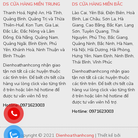
DS CỬA HÀNG MIỀN TRUNG
DS CỬA HÀNG MIỀN BẮC
Thanh Hoá, Nghệ An, Hà Tĩnh,
Lào Cai, Yên Bái, Điện Biên, Hoà
Quảng Bình, Quảng Trị và Thừa
Bình, Lai Châu, Sơn La, Hà
Thiên-Huế, Kon Tum, Gia Lai,
Giang, Cao Bằng, Bắc Kạn, Lạng
Đắc Lắc, Đắc Nông và Lâm
Sơn, Tuyên Quang, Thái
Đồng, Đà Nẵng, Quảng Nam,
Nguyên, Phú Thọ, Bắc Giang,
Quảng Ngãi, Bình Định, Phú
Quảng Ninh, Bắc Ninh, Hà Nam,
Yên, Khánh Hoà, Ninh Thuận và
Hà Nội, Hải Dương, Hải Phòng,
Bình Thuận
Hưng Yên, Nam Định, Ninh Bình,
Thái Bình, Vĩnh Phúc
Dienhoathanhcong nhận giao
tận nơi tất cả các huyện thuộc
Dienhoathanhcong nhận giao
các tỉnh trên. Để biết chi tiết cửa
tận nơi tất cả các huyện thuộc
hàng vui lòng click vào từng tỉnh
các tỉnh trên. Để biết chi tiết cửa
ở trên hoặc liên hệ hotline để
hàng vui lòng click vào từng tỉnh
được tư vấn viên hỗ trợ.
ở trên hoặc liên hệ hotline để
được tư vấn viên hỗ trợ.
Hotline: 0971623003
Hotline: 0971623003
Copyright © 2021
Dienhoathanhcong
| Thiết kế bởi