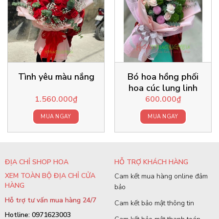
Tình yêu màu nắng
Bó hoa hồng phối
hoa cúc lung linh
1.560.000
₫
600.000
₫
MUA NGAY
MUA NGAY
ĐỊA CHỈ SHOP HOA
HỖ TRỢ KHÁCH HÀNG
XEM TOÀN BỘ ĐỊA CHỈ CỬA
Cam kết mua hàng online đảm
HÀNG
bảo
Hỗ trợ tư vấn mua hàng 24/7
Cam kết bảo mật thông tin
Hotline: 0971623003