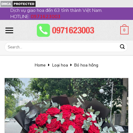
Skip
Dịch vụ giao hoa đến 63 tỉnh thành Việt Nam.
to
HOTLINE:
0971623003
content
0
Search
for:
Home
Loại hoa
Bó hoa hồng