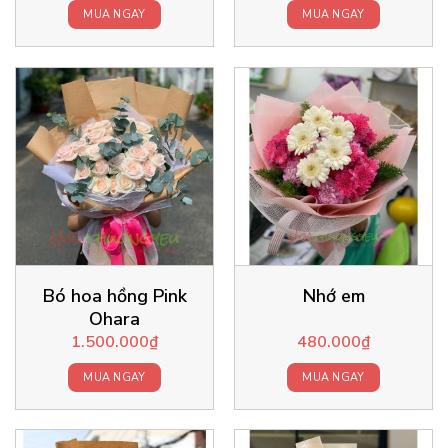
MUA NGAY
MUA NGAY
Bó hoa hồng Pink
Nhớ em
Ohara
1.500.000
₫
480.000
₫
MUA NGAY
MUA NGAY