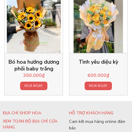
Bó hoa hướng dương
Tình yêu diệu kỳ
phối baby trắng
350.000
₫
600.000
₫
MUA NGAY
MUA NGAY
ĐỊA CHỈ SHOP HOA
HỖ TRỢ KHÁCH HÀNG
XEM TOÀN BỘ ĐỊA CHỈ CỬA
Cam kết mua hàng online đảm
HÀNG
bảo