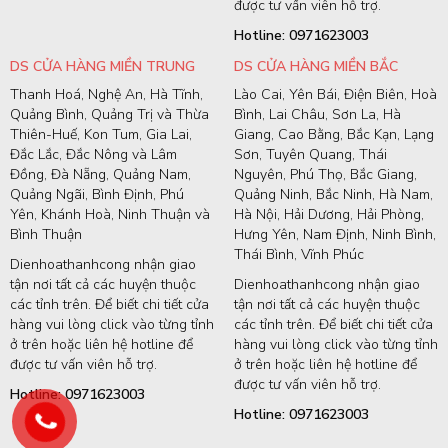
được tư vấn viên hỗ trợ.
Hotline: 0971623003
DS CỬA HÀNG MIỀN TRUNG
DS CỬA HÀNG MIỀN BẮC
Thanh Hoá, Nghệ An, Hà Tĩnh,
Lào Cai, Yên Bái, Điện Biên, Hoà
Quảng Bình, Quảng Trị và Thừa
Bình, Lai Châu, Sơn La, Hà
Thiên-Huế, Kon Tum, Gia Lai,
Giang, Cao Bằng, Bắc Kạn, Lạng
Đắc Lắc, Đắc Nông và Lâm
Sơn, Tuyên Quang, Thái
Đồng, Đà Nẵng, Quảng Nam,
Nguyên, Phú Thọ, Bắc Giang,
Quảng Ngãi, Bình Định, Phú
Quảng Ninh, Bắc Ninh, Hà Nam,
Yên, Khánh Hoà, Ninh Thuận và
Hà Nội, Hải Dương, Hải Phòng,
Bình Thuận
Hưng Yên, Nam Định, Ninh Bình,
Thái Bình, Vĩnh Phúc
Dienhoathanhcong nhận giao
tận nơi tất cả các huyện thuộc
Dienhoathanhcong nhận giao
các tỉnh trên. Để biết chi tiết cửa
tận nơi tất cả các huyện thuộc
hàng vui lòng click vào từng tỉnh
các tỉnh trên. Để biết chi tiết cửa
ở trên hoặc liên hệ hotline để
hàng vui lòng click vào từng tỉnh
được tư vấn viên hỗ trợ.
ở trên hoặc liên hệ hotline để
được tư vấn viên hỗ trợ.
Hotline: 0971623003
Hotline: 0971623003