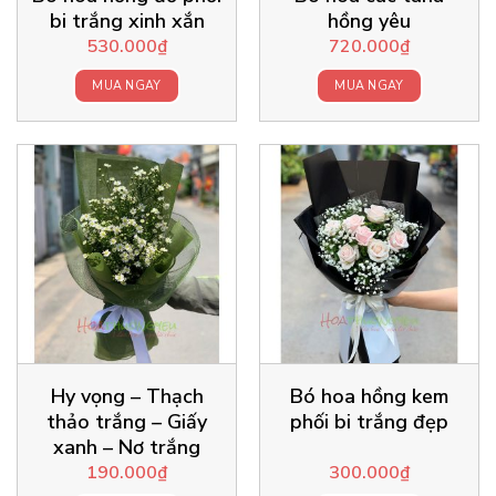
bi trắng xinh xắn
hồng yêu
530.000
₫
720.000
₫
MUA NGAY
MUA NGAY
Hy vọng – Thạch
Bó hoa hồng kem
thảo trắng – Giấy
phối bi trắng đẹp
xanh – Nơ trắng
190.000
₫
300.000
₫