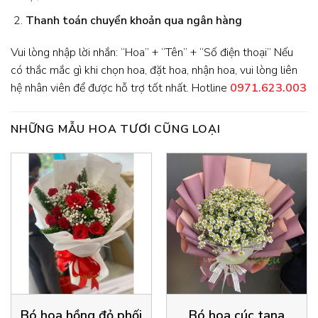
Thanh toán chuyển khoản qua ngân hàng
Vui lòng nhập lời nhắn: “Hoa” + “Tên” + “Số điện thoại” Nếu
có thắc mắc gì khi chọn hoa, đặt hoa, nhận hoa, vui lòng liên
hệ nhân viên để được hỗ trợ tốt nhất. Hotline
0971.623.003
NHỮNG MẪU HOA TƯƠI CŨNG LOẠI
Bó hoa hồng đỏ phối
Bó hoa cúc tana