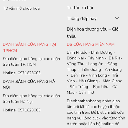
Tin tức xã hội
Tư vấn mở shop hoa
Thông điệp hay
Điện hoa thương yêu – Giới
thiệu
DANH SÁCH CỬA HÀNG TẠI
DS CỬA HÀNG MIỀN NAM
TPHCM
Bình Phước - Bình Dương -
Đồng Nai - Tây Ninh - Bà Rịa-
Địa điểm giao hàng tại các quận
Vũng Tàu - Long An - Đồng
trên toàn TP. HCM
Tháp - Tiền Giang - An Giang
Hotline: 0971623003
- Bến Tre - Vĩnh Long - Trà
Vinh - Hậu Giang - Kiên Giang
DANH SÁCH CỬA HÀNG HÀ
- Sóc Trăng - Bạc Liêu - Cà
NỘI
Mau - Cần Thơ
Địa điểm giao hàng tại các quận
Dienhoathanhcong nhận giao
trên toàn Hà Nội
tận nơi tất cả các huyện thuộc
Hotline: 0971623003
các tỉnh trên. Để biết chi tiết cửa
hàng vui lòng click vào từng tỉnh
ở trên hoặc liên hệ hotline để