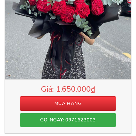
1.650.000
₫
MUA HÀNG
GỌI NGAY: 0971623003