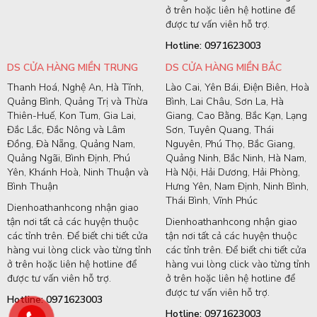
ở trên hoặc liên hệ hotline để
được tư vấn viên hỗ trợ.
Hotline: 0971623003
DS CỬA HÀNG MIỀN TRUNG
DS CỬA HÀNG MIỀN BẮC
Thanh Hoá, Nghệ An, Hà Tĩnh,
Lào Cai, Yên Bái, Điện Biên, Hoà
Quảng Bình, Quảng Trị và Thừa
Bình, Lai Châu, Sơn La, Hà
Thiên-Huế, Kon Tum, Gia Lai,
Giang, Cao Bằng, Bắc Kạn, Lạng
Đắc Lắc, Đắc Nông và Lâm
Sơn, Tuyên Quang, Thái
Đồng, Đà Nẵng, Quảng Nam,
Nguyên, Phú Thọ, Bắc Giang,
Quảng Ngãi, Bình Định, Phú
Quảng Ninh, Bắc Ninh, Hà Nam,
Yên, Khánh Hoà, Ninh Thuận và
Hà Nội, Hải Dương, Hải Phòng,
Bình Thuận
Hưng Yên, Nam Định, Ninh Bình,
Thái Bình, Vĩnh Phúc
Dienhoathanhcong nhận giao
tận nơi tất cả các huyện thuộc
Dienhoathanhcong nhận giao
các tỉnh trên. Để biết chi tiết cửa
tận nơi tất cả các huyện thuộc
hàng vui lòng click vào từng tỉnh
các tỉnh trên. Để biết chi tiết cửa
ở trên hoặc liên hệ hotline để
hàng vui lòng click vào từng tỉnh
được tư vấn viên hỗ trợ.
ở trên hoặc liên hệ hotline để
được tư vấn viên hỗ trợ.
Hotline: 0971623003
Hotline: 0971623003