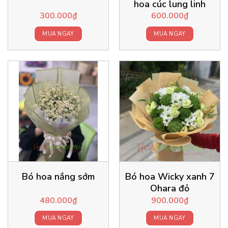
hoa cúc lung linh
300.000
₫
600.000
₫
MUA NGAY
MUA NGAY
Bó hoa nắng sớm
Bó hoa Wicky xanh 7
Ohara đỏ
480.000
₫
900.000
₫
MUA NGAY
MUA NGAY