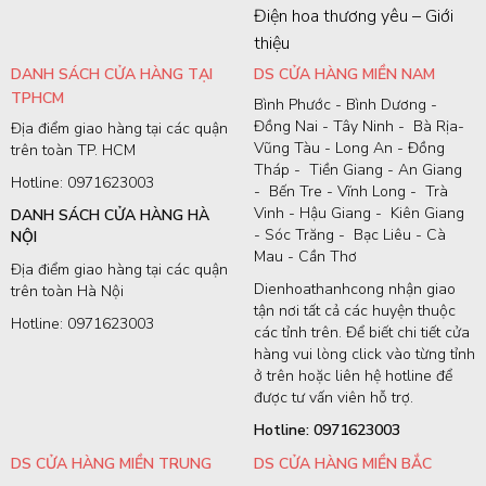
Điện hoa thương yêu – Giới
thiệu
DANH SÁCH CỬA HÀNG TẠI
DS CỬA HÀNG MIỀN NAM
TPHCM
Bình Phước - Bình Dương -
Đồng Nai - Tây Ninh - Bà Rịa-
Địa điểm giao hàng tại các quận
Vũng Tàu - Long An - Đồng
trên toàn TP. HCM
Tháp - Tiền Giang - An Giang
Hotline: 0971623003
- Bến Tre - Vĩnh Long - Trà
Vinh - Hậu Giang - Kiên Giang
DANH SÁCH CỬA HÀNG HÀ
- Sóc Trăng - Bạc Liêu - Cà
NỘI
Mau - Cần Thơ
Địa điểm giao hàng tại các quận
Dienhoathanhcong nhận giao
trên toàn Hà Nội
tận nơi tất cả các huyện thuộc
Hotline: 0971623003
các tỉnh trên. Để biết chi tiết cửa
hàng vui lòng click vào từng tỉnh
ở trên hoặc liên hệ hotline để
được tư vấn viên hỗ trợ.
Hotline: 0971623003
DS CỬA HÀNG MIỀN TRUNG
DS CỬA HÀNG MIỀN BẮC