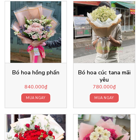
Bó hoa hồng phấn
Bó hoa cúc tana mãi
yêu
840.000
₫
780.000
₫
MUA NGAY
MUA NGAY