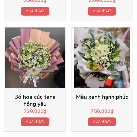
350.000
₫
2.000.000
₫
MUA NGAY
MUA NGAY
Bó hoa cúc tana
Màu xanh hạnh phúc
hồng yêu
720.000
₫
750.000
₫
MUA NGAY
MUA NGAY