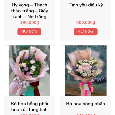
Hy vọng – Thạch
Tình yêu diệu kỳ
thảo trắng – Giấy
xanh – Nơ trắng
190.000
₫
600.000
₫
MUA NGAY
MUA NGAY
Bó hoa hồng phối
Bó hoa hồng phấn
hoa cúc lung linh