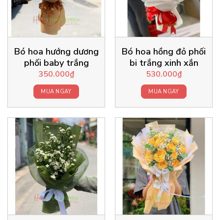
Bó hoa hướng dương
Bó hoa hồng đỏ phối
phối baby trắng
bi trắng xinh xắn
350.000
₫
530.000
₫
MUA NGAY
MUA NGAY