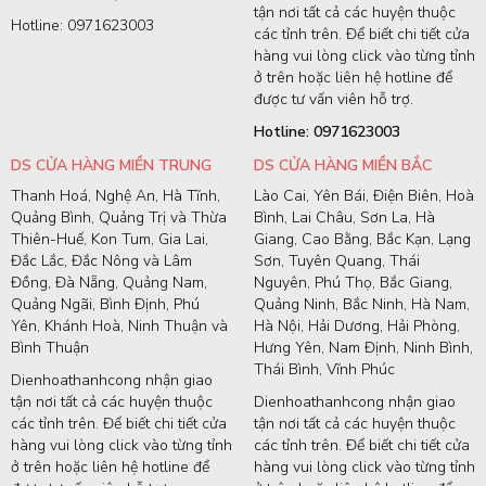
tận nơi tất cả các huyện thuộc
Hotline: 0971623003
các tỉnh trên. Để biết chi tiết cửa
hàng vui lòng click vào từng tỉnh
ở trên hoặc liên hệ hotline để
được tư vấn viên hỗ trợ.
Hotline: 0971623003
DS CỬA HÀNG MIỀN TRUNG
DS CỬA HÀNG MIỀN BẮC
Thanh Hoá, Nghệ An, Hà Tĩnh,
Lào Cai, Yên Bái, Điện Biên, Hoà
Quảng Bình, Quảng Trị và Thừa
Bình, Lai Châu, Sơn La, Hà
Thiên-Huế, Kon Tum, Gia Lai,
Giang, Cao Bằng, Bắc Kạn, Lạng
Đắc Lắc, Đắc Nông và Lâm
Sơn, Tuyên Quang, Thái
Đồng, Đà Nẵng, Quảng Nam,
Nguyên, Phú Thọ, Bắc Giang,
Quảng Ngãi, Bình Định, Phú
Quảng Ninh, Bắc Ninh, Hà Nam,
Yên, Khánh Hoà, Ninh Thuận và
Hà Nội, Hải Dương, Hải Phòng,
Bình Thuận
Hưng Yên, Nam Định, Ninh Bình,
Thái Bình, Vĩnh Phúc
Dienhoathanhcong nhận giao
tận nơi tất cả các huyện thuộc
Dienhoathanhcong nhận giao
các tỉnh trên. Để biết chi tiết cửa
tận nơi tất cả các huyện thuộc
hàng vui lòng click vào từng tỉnh
các tỉnh trên. Để biết chi tiết cửa
ở trên hoặc liên hệ hotline để
hàng vui lòng click vào từng tỉnh