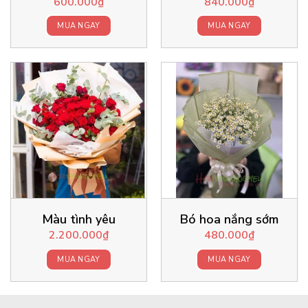
600.000
₫
840.000
₫
MUA NGAY
MUA NGAY
Màu tình yêu
Bó hoa nắng sớm
2.200.000
₫
480.000
₫
MUA NGAY
MUA NGAY